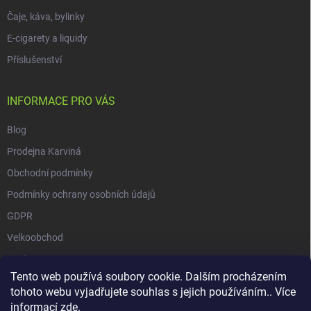
Čaje, káva, bylinky
E-cigarety a liquidy
Příslušenství
INFORMACE PRO VÁS
Blog
Prodejna Karviná
Obchodní podmínky
Podmínky ochrany osobních údajů
GDPR
Velkoobchod
O nás
Tento web používá soubory cookie. Dalším procházením
Vrácení zásilky přes Zásilkovnu
tohoto webu vyjadřujete souhlas s jejich používáním.. Více
informací
zde
.