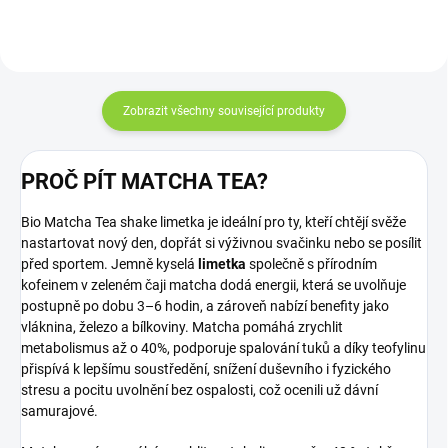
kyselá chuť...
Zobrazit všechny související produkty
PROČ PÍT MATCHA TEA?
Bio Matcha Tea shake limetka je ideální pro ty, kteří chtějí svěže
nastartovat nový den, dopřát si výživnou svačinku nebo se posílit
před sportem. Jemně kyselá
limetka
společně s přírodním
kofeinem v zeleném čaji matcha dodá energii, která se uvolňuje
postupně po dobu 3–6 hodin, a zároveň nabízí benefity jako
vláknina, železo a bílkoviny. Matcha pomáhá zrychlit
metabolismus až o 40%, podporuje spalování tuků a díky teofylinu
přispívá k lepšímu soustředění, snížení duševního i fyzického
stresu a pocitu uvolnění bez ospalosti, což ocenili už dávní
samurajové.