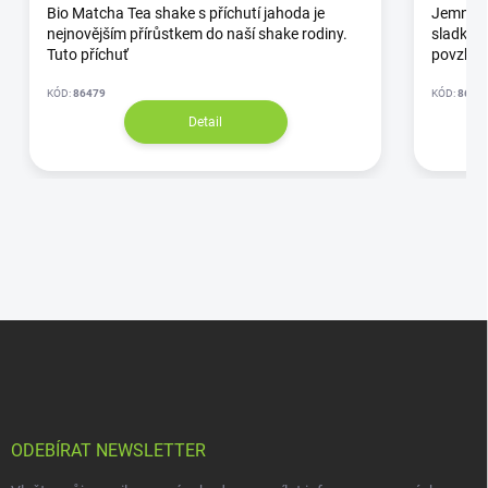
Bio Matcha Tea shake s příchutí jahoda je
Jemná y
nejnovějším přírůstkem do naší shake rodiny.
sladká b
Tuto příchuť
povzbuz
KÓD:
86479
KÓD:
8643
Detail
ODEBÍRAT NEWSLETTER