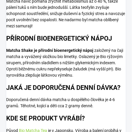
Matcha navíc pomáhá zrychlit metabolismus až o 40 %, takže
pálení tuků s ním bude jednodušší. Látka teofylin zvyšuje
schopnost soustředění, snižuje duševní a fyzický stres a navozuje
pocit uvolnění bez ospalosti. Ne nadarmo byl matcha oblíbený
mezi samuraji!
PŘÍRODNÍ BIOENERGETICKÝ NÁPOJ
Matcha Shake je přírodní bioenergetický nápoj
založený na čaji
matcha a vyvážený složkou bio limetky. Oslazený je Bio rýžovým
sirupem, přírodním sladidlem s nižším glykemickým indexem.
Oproti běžnému cukru nepřekyseluje žaludek (má vyšší pH). Bio
syrovátka zlepšuje látkovou výměnu.
JAKÁ JE DOPORUČENÁ DENNÍ DÁVKA?
Doporučená denní dávka matcha u dospělého člověka je 4-6
gramů. Těhotné, kojící a děti cca 2 gramy denně.
KDE SE PRODUKT VYRÁBÍ?
Původ
Bio Matcha Tea
je v Japonsku. Výroba a balení probíhá v