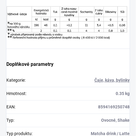
Doplňkové parametry
Kategorie
:
Čaje, káva, bylinky
Hmotnost
:
0.35 kg
EAN
:
8594169250748
Typ
:
Ovocné, Shake
Typ produktu
:
Matcha drink / Latte