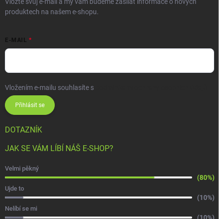
Vložte svůj e-mail a my vám budeme zasílat informace o nových
produktech na našem e-shopu.
E-MAIL
Vložením e-mailu souhlasíte s
podmínkami ochrany osobních údajů
Přihlásit se
DOTAZNÍK
JAK SE VÁM LÍBÍ NÁŠ E-SHOP?
Velmi pěkný
(80%)
Ujde to
(10%)
Nelíbí se mi
(10%)