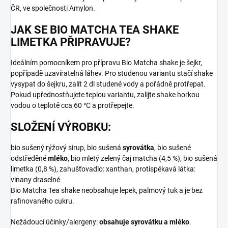
ČR, ve společnosti Amylon.
JAK SE BIO MATCHA TEA SHAKE
LIMETKA PŘIPRAVUJE?
Ideálním pomocníkem pro přípravu Bio Matcha shake je šejkr,
popřípadě uzavíratelná láhev. Pro studenou variantu stačí shake
vysypat do šejkru, zalít 2 dl studené vody a pořádně protřepat.
Pokud upřednostňujete teplou variantu, zalijte shake horkou
vodou o teplotě cca 60 °C a protřepejte.
SLOŽENÍ VÝROBKU:
bio sušený rýžový sirup, bio sušená
syrovátka
, bio sušené
odstředěné
mléko
, bio mletý zelený čaj matcha (4,5 %), bio sušená
limetka (0,8 %), zahušťovadlo: xanthan, protispékavá látka:
vinany draselné
Bio Matcha Tea shake neobsahuje lepek, palmový tuk a je bez
rafinovaného cukru.
Nežádoucí účinky/alergeny:
obsahuje syrovátku a mléko
.