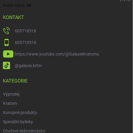
Počet hlasů:
20
KONTAKT
605718518
605718518
https://www.youtube.com/@GalaxieKratomu
@galaxie.krtm
KATEGORIE
Výprodej
Kratom
Konopné produkty
Speciální bylinky
Chuťové dobrodružství