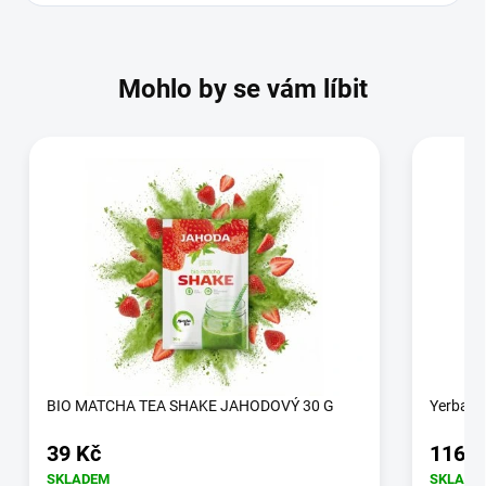
Mohlo by se vám líbit
BIO MATCHA TEA SHAKE JAHODOVÝ 30 G
Yerba M
39 Kč
116 K
SKLADEM
SKLADE