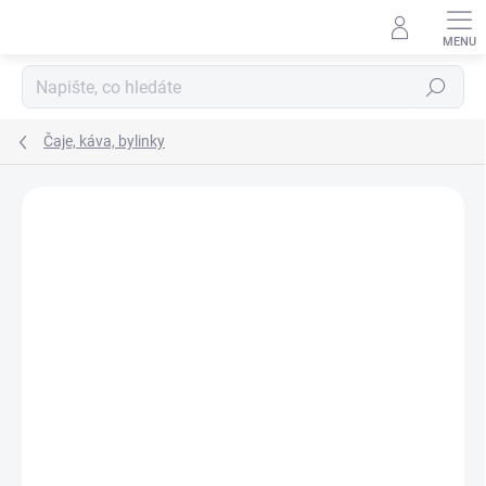
Hledat
Čaje, káva, bylinky
Podrobnosti hodnocení
Neohodnoceno
NOVINKA