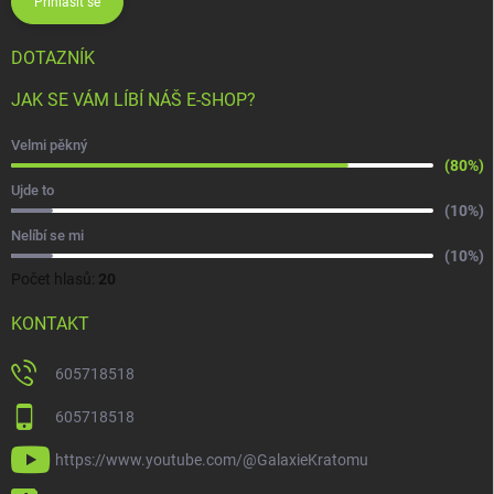
Přihlásit se
DOTAZNÍK
JAK SE VÁM LÍBÍ NÁŠ E-SHOP?
Velmi pěkný
(80%)
Ujde to
(10%)
Nelíbí se mi
(10%)
Počet hlasů:
20
KONTAKT
605718518
605718518
https://www.youtube.com/@GalaxieKratomu