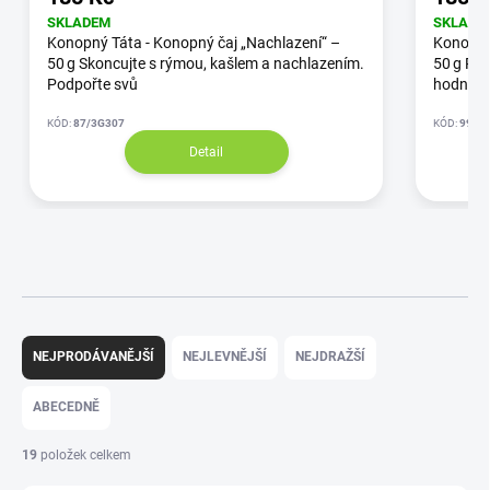
SKLADEM
SKLADE
Konopný Táta - Konopný čaj „Nachlazení“ –
Konopný 
50 g Skoncujte s rýmou, kašlem a nachlazením.
50 g Po
Podpořte svů
hodnoty
KÓD:
87/3G307
KÓD:
9943
Detail
NEJPRODÁVANĚJŠÍ
NEJLEVNĚJŠÍ
NEJDRAŽŠÍ
ABECEDNĚ
19
položek celkem