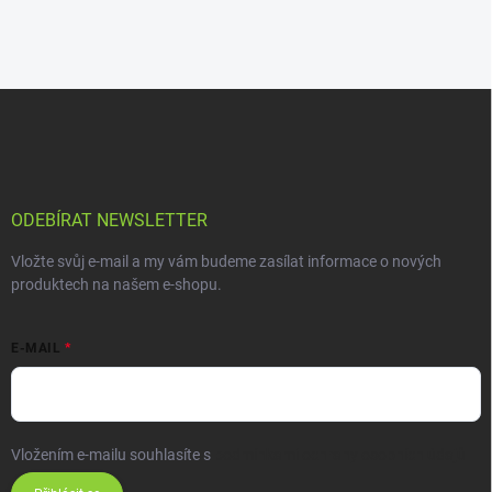
ODEBÍRAT NEWSLETTER
Vložte svůj e-mail a my vám budeme zasílat informace o nových
produktech na našem e-shopu.
E-MAIL
Vložením e-mailu souhlasíte s
podmínkami ochrany osobních údajů