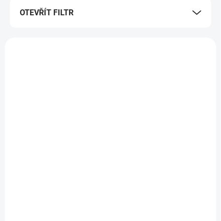
OTEVŘÍT FILTR
SKLADEM
SKLADEM
(2 KS)
(1 KS)
Konopný Táta -
Konopný Táta -
KONOPNÝ ČAJ
KONOPNÝ ČAJ
NACHLAZENÍ
KREVNÍ TLAK
185 Kč
185 Kč
165,18 Kč bez DPH
165,18 Kč bez DPH
370 Kč / 100 g
370 Kč / 100 g