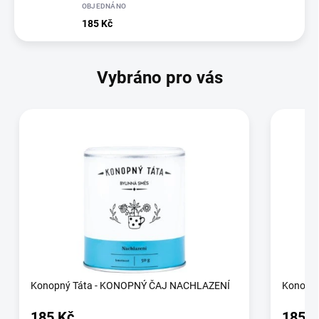
OBJEDNÁNO
185 Kč
Vybráno pro vás
Konopný Táta - KONOPNÝ ČAJ NACHLAZENÍ
Konopn
185 Kč
185 K