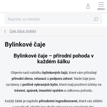
Hledat
Čaje, káva, bylinky
Bylinkové čaje
Bylinkové čaje – přírodní pohoda v
každém šálku
Objevte naši nabídku
bylinkových čajů
, které vám přinášejí
přírodní úlevu
,
relaxaci
a
podporu zdraví
. Naše čaje jsou
vyrobeny z
pečlivě vybraných bylin
, které mají pozitivní účinky na
trávení, spánek, imunitní systém
a celkovou pohodu.
Každý šálek je naplněn
přírodními ingrediencemi
, které vás zklidní