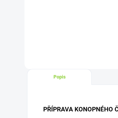
Do košíku
Ginkgo pozitivně ovlivňuje
Bio 
mikrocirkulaci krevního systému,
abs
podporuje kognitivní funkce a
mat
normální činnost mozku. Zelený
jihu
čaj zlepšuje kognitivní a mentální
Kag
zdraví a koncentraci....
a su
Popis
PŘÍPRAVA KONOPNÉHO 