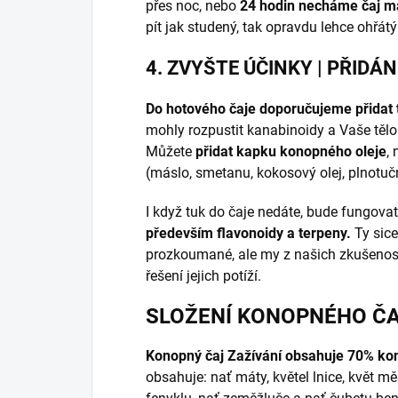
přes noc, nebo
24 hodin necháme čaj m
pít jak studený, tak opravdu lehce ohřátý 
4. ZVYŠTE ÚČINKY
| PŘIDÁ
Do hotového čaje doporučujeme přidat 
mohly rozpustit kanabinoidy a Vaše tělo
Můžete
přidat kapku konopného oleje
,
(máslo, smetanu, kokosový olej, plnotu
I když tuk do čaje nedáte, bude fungova
především flavonoidy a terpeny.
Ty sice
prozkoumané, ale my z našich zkušenos
řešení jejich potíží.
SLOŽENÍ KONOPNÉHO Č
Konopný čaj Zažívání obsahuje 70% kon
obsahuje: nať máty, květel lnice, květ m