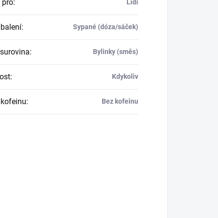
 pro
:
Lidi
balení
:
Sypané (dóza/sáček)
 surovina
:
Bylinky (směs)
tost
:
Kdykoliv
kofeinu
:
Bez kofeinu