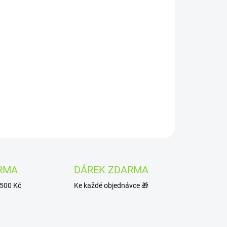
Složení:
květel, měsíček květ, heřmánek květ, fenykl plod,
uč nať, čubet benedikt nať
Obsah:
50 g
né pro děti do 5 let, těhotné a kojící ženy
rvanlivost:
12 měsíců
ZEPTAT SE
HLÍDAT
RMA
DÁREK ZDARMA
1500 Kč
Ke každé objednávce 🎁