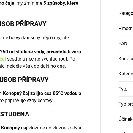
o čaje
, my zmíníme
3 způsoby, které
Katego
PŮSOB PŘÍPRAVY
Hmotn
áme ho vyzkoušený nejen my, ale
EAN
:
 250 ml studené vody, přivedete k varu
Kanabi
čaj
sceďte a nechte vychladnout. Po
ici nejdéle však do dalšího dne.
Katego
PŮSOB PŘÍPRAVY
Typ
:
. Konopný čaj zalijte cca 85ºC vodou a
e připravuje vždy čerstvý.
Typ pr
A STUDENA
Účinek
. Konopný čaj
vložíme do vlažné vody a