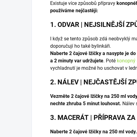
Existuje více způsobů přípravy
konopnéh
používáme nejčastěji:
1. ODVAR
| NEJSILNĚJŠÍ Z
I když se tento způsob zdá neobvyklý m
doporučují ho také bylinkáři.
Naberte 2 čajové lžičky a nasypte je do
a 2 minuty var udržujete
. Poté
konopný 
vychladnutí je možné ho uschovat v ledn
2. NÁLEV
| NEJČASTĚJŠÍ Z
Vezměte 2 čajové lžičky na 250 ml vody
nechte zhruba 5 minut louhovat.
Nálev s
3. MACERÁT
| PŘÍPRAVA Z
Naberte 2 čajové lžičky na 250 ml vody