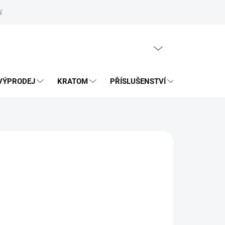
ás
Vrácení zásilky přes Zásilkovnu
PRÁZDNÝ KOŠÍK
VÝPRODEJ
KRATOM
PŘÍSLUŠENSTVÍ
BLOG
026
MOŽNOSTI DORUČENÍ