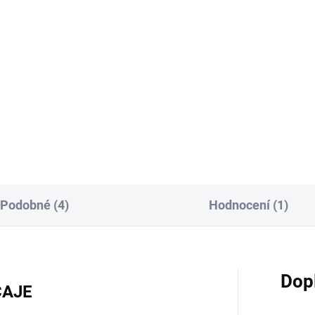
Do košíku
Do košíku
Matcha Tea Delicacy je
Neperlivá limonáda z japons
olutní špička japonského
černého čaje s příchutí broskv
cha čaje — ručně sbíraná na
tonka fazolí.
 Japonska v oblasti
oshima, kde vulkanická půda
btropické klima tvoří...
Podobné (4)
Hodnocení (1)
Dop
ČAJE