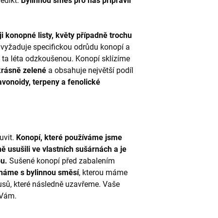
edikt.
Bylinnou směs pro nás připravil
i konopné listy, květy případně trochu
vyžaduje specifickou odrůdu konopí a
 ta léta odzkoušenou. Konopí sklízíme
krásně zelené
a obsahuje největší podíl
avonoidy, terpeny a fenolické
uvit.
Konopí, které používáme jsme
ně usušili ve vlastních sušárnách a je
u.
Sušené konopí před zabalením
háme s bylinnou směsí
, kterou máme
usů, které následně uzavřeme. Vaše
 Vám.