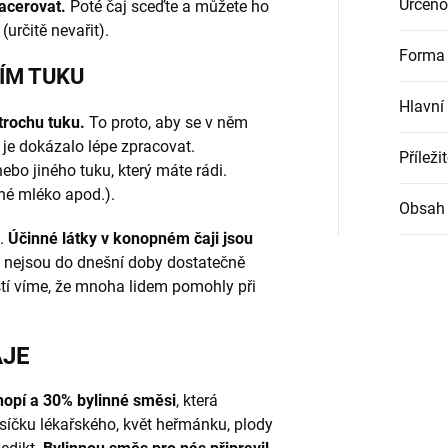
Určeno
acerovat.
Poté čaj sceďte a můžete ho
(určitě nevařit).
Forma 
NÍM TUKU
Hlavní
trochu tuku.
To proto, aby se v něm
 je dokázalo lépe zpracovat.
Příleži
 nebo jiného tuku, který máte rádi.
čné mléko apod.).
Obsah 
t.
Účinné látky v konopném čaji jsou
 nejsou do dnešní doby dostatečně
tí víme, že mnoha lidem pomohly při
AJE
opí a 30% bylinné směsi
, která
ěsíčku lékařského, květ heřmánku, plody