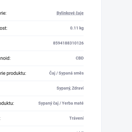
rie
:
Bylinkové čaje
ost
:
0.11 kg
8594188310126
noid
:
CBD
rie produktu
:
Čaj / Sypaná směs
Sypaný, Zdraví
oduktu
:
Sypaný čaj / Yerba maté
:
Trávení