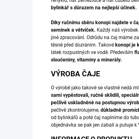
fenyklu, nať zeměžluče a nať čubetu ben
bylinkář s důrazem na nejlepší účinek.
Díky ručnímu sběru konopí najdete v čaj
semínek a větviček.
Každý náš výrobek 
jiné zpracování. Odrůdu na čaj máme za
těsně před dozráním. Takové
konopí je 
látek rozpustných ve vodě. Především
fl
sloučeniny, vitamíny a minerály.
VÝROBA ČAJE
O výrobě jako takové se vlastně nedá ml
sami vypěstovali, ručně sklidili, speciál
pečlivě uskladněné na postupnou výrob
pečlivě zkontrolujeme,
důkladně promíc
od bylinkářů a poté čaj naplníme do tub
objednávka se pak jen zabalí a putuje k