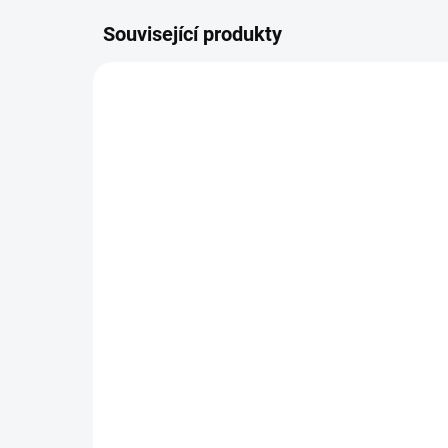
Související produkty
9219
SKLADEM
(3 KS)
CANNALINE CBD Čaj
BI
MEMORY 30g
DE
119 Kč
82
106,25 Kč bez DPH
740
396,67 Kč / 100 g
2 76