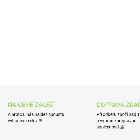
70% konopí, máta nať, lnice 
zeměžl
Upozornění:
Není vhod
T
DETAILNÍ INFORMACE
NA CENĚ ZÁLEŽÍ
DOPRAVA ZDA
A proto u nás najdeš spoustu
Při odběru zboží nad 
výhodných slev 💚
u vybrané přepravní
společnosti 💰