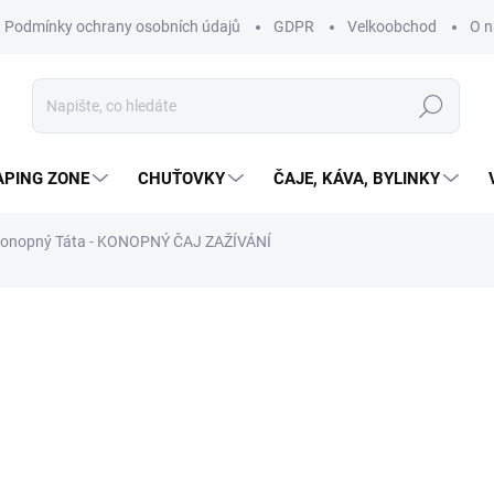
Podmínky ochrany osobních údajů
GDPR
Velkoobchod
O n
Hledat
APING ZONE
CHUŤOVKY
ČAJE, KÁVA, BYLINKY
onopný Táta - KONOPNÝ ČAJ ZAŽÍVÁNÍ
185 Kč
165,18 Kč bez DPH
370 Kč / 100 g
SKLADEM
(2 KS)
MŮŽEME DORUČIT DO:
11.8.2