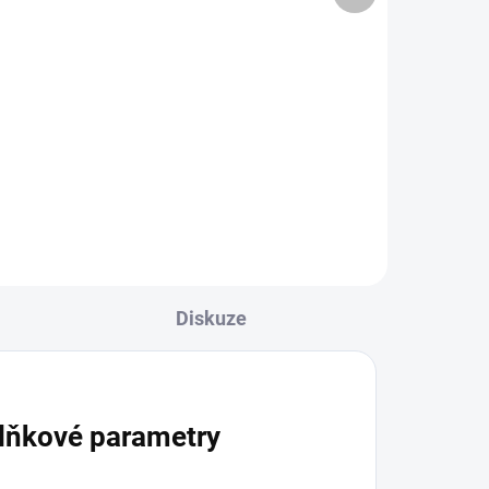
72 Kč / 100 g
Do košíku
kého
e a
Chuťově bezchybná yerba maté,
ideální pro ty, kteří s yerbou
začínají! Verde Mate Green Más
IQ Tropical je sladší a
aromatičtější verze oblíbené
směsi Verde Mate...
Diskuze
lňkové parametry