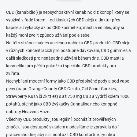
CBD (kanabidiol) je nepsychoaktivní kanabinoid z konopí, který se
využívá v řadě forem – od klasických CBD olejů a tinktur přes
kapsle a žvýkačky až po CBD kosmetiku, masti a edibles, aby si
každý mohl zvolit způsob užívání podle sebe.
Na této stránce najdeš ucelenou nabídku CBD produktů: CBD oleje
v různých koncentracích pro postupné dávkování, CBD gummies a
další sladkosti pro nenápadné užívání během dne, CBD masti a
kosmetiku pro péči o pokožku i speciální CBD produkty pro
zvířata.
Nechybí ani moderní formy jako CBD předplněné pody a pod vape
peny (např. Orange County CBD Gelato, Girl Scout Cookies,
Strawberry Kush či Zkittlez) s až 750 mg CBD a výdrží kolem 1000
potahů, stejně jako CBD žvýkačky Cannaline nebo konopné
dobroty Heavens Haze.
Všechny CBD produkty jsou legální, pochází z prověřených
značek, jsou dostupné skladem a odesíláme je zpravidla do 1
pracovního dne, aby sis mohl užít CBD komfortně, rychle a