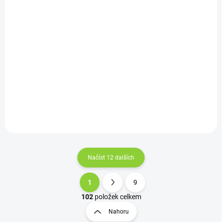
139,67 Kč bez DPH
197,52 Kč bez DPH
563,33 Kč / 100 ml
95,60 Kč / 100 ml
Do košíku
Do košíku
Liptovská konopná tinktura
Tekutý konopný šampon 250
30 ml je silně koncentrovaný
ml s vůní vanilka–orchidea
extrakt z konopí z podhůří
jemně, ale důkladně myje
Tater s analgetickými a
vlasy i pokožku hlavy, které
antiseptickými účinky, vhodný
díky konopné tinktuře, kopřivě
při kožních problémech,
a panthenolu pomáhá
zánětech,...
zklidnit, posílit a...
Načíst 12 dalších
1
9
102
položek celkem
Nahoru