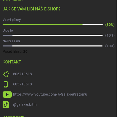
JAK SE VÁM LÍBÍ NÁŠ E-SHOP?
Velmi pěkný
(80%)
Ujde to
(10%)
Nelíbí se mi
(10%)
Počet hlasů:
20
KONTAKT
605718518
605718518
https://www.youtube.com/@GalaxieKratomu
@galaxie.krtm