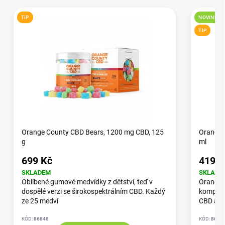
TIP
NOVINKA
TIP
Orange County CBD Bears, 1200 mg CBD, 125
Orange 
g
ml
699 Kč
419 K
SKLADEM
SKLADE
Oblíbené gumové medvídky z dětství, teď v
Orange 
dospělé verzi se širokospektrálním CBD. Každý
kompakt
ze 25 medví
CBD a v
KÓD:
86848
KÓD:
8660