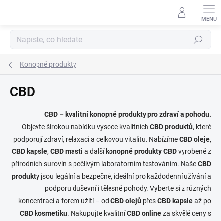
Hledat
Konopné produkty
CBD
CBD – kvalitní konopné produkty pro zdraví a pohodu.
Objevte širokou nabídku vysoce kvalitních
CBD produktů
, které
podporují zdraví, relaxaci a celkovou vitalitu. Nabízíme
CBD oleje
,
CBD kapsle
,
CBD masti
a další
konopné produkty CBD
vyrobené z
přírodních surovin s pečlivým laboratorním testováním. Naše
CBD
produkty
jsou legální a bezpečné, ideální pro každodenní užívání a
podporu duševní i tělesné pohody. Vyberte si z různých
koncentrací a forem užití – od
CBD olejů
přes
CBD kapsle
až po
CBD kosmetiku
. Nakupujte kvalitní
CBD online
za skvělé ceny s