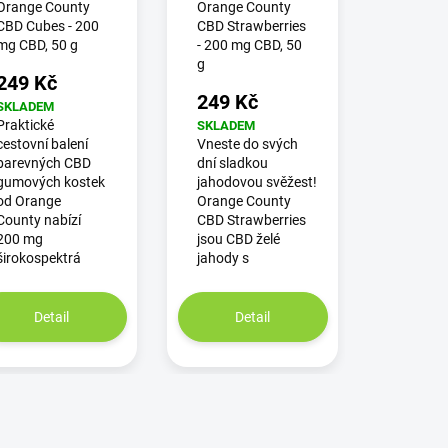
Orange County
Orange County
CBD Cubes - 200
CBD Strawberries
mg CBD, 50 g
- 200 mg CBD, 50
g
249 Kč
249 Kč
SKLADEM
Praktické
SKLADEM
cestovní balení
Vneste do svých
barevných CBD
dní sladkou
gumových kostek
jahodovou svěžest!
od Orange
Orange County
County nabízí
CBD Strawberries
200 mg
jsou CBD želé
širokospektrá
jahody s
Detail
Detail