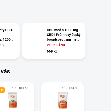
nty CBD
CBD med s 1000 mg
CBD | Prémiový český
s, 1200
broadspectrum med
 g
350 g
 KS)
VYPRODÁNO
669 Kč
 vás
KÓD:
86477
KÓD:
86478
TIP