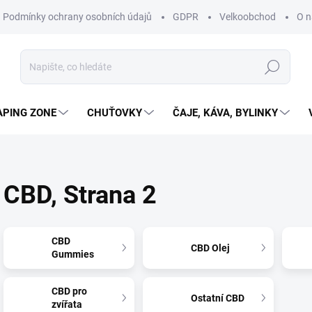
Podmínky ochrany osobních údajů
GDPR
Velkoobchod
O n
Hledat
APING ZONE
CHUŤOVKY
ČAJE, KÁVA, BYLINKY
CBD
, Strana 2
CBD
CBD Olej
Gummies
CBD pro
Ostatní CBD
zvířata