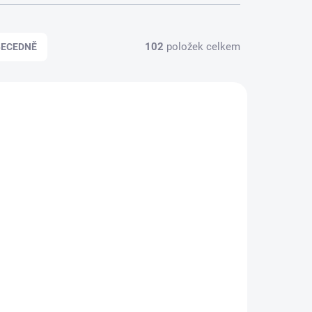
102
položek celkem
BECEDNĚ
86793
86792
KLADEM
SKLADEM
(2 KS)
(2 KS)
iptov
Konopná Farma Liptov
- CBD Krém přírodní
50ml