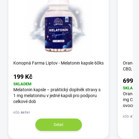
Konopná Farma Liptov - Melatonin kapsle 60ks
Orange 
CBD, 13
199 Kč
699 K
SKLADEM
SKLADE
Melatonin kapsle – praktický doplněk stravy s
Orange 
1 mg melatoninu v jedné kapsli pro podporu
mg CBD,
celkové dob
ovocnou 
KÓD:
86761
KÓD:
87/3
Detail