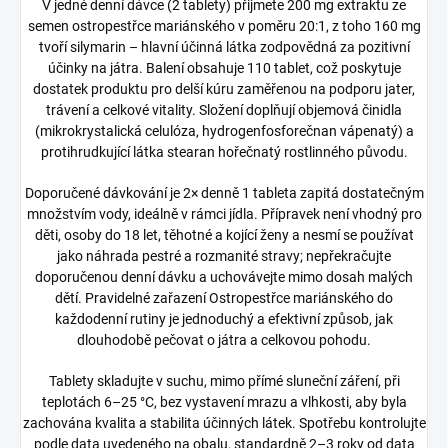
V jedné denní dávce (2 tablety) přijmete 200 mg extraktu ze
semen ostropestřce mariánského v poměru 20:1, z toho 160 mg
tvoří silymarin – hlavní účinná látka zodpovědná za pozitivní
účinky na játra. Balení obsahuje 110 tablet, což poskytuje
dostatek produktu pro delší kúru zaměřenou na podporu jater,
trávení a celkové vitality. Složení doplňují objemová činidla
(mikrokrystalická celulóza, hydrogenfosforečnan vápenatý) a
protihrudkující látka stearan hořečnatý rostlinného původu.
Doporučené dávkování je 2× denně 1 tableta zapitá dostatečným
množstvím vody, ideálně v rámci jídla. Přípravek není vhodný pro
děti, osoby do 18 let, těhotné a kojící ženy a nesmí se používat
jako náhrada pestré a rozmanité stravy; nepřekračujte
doporučenou denní dávku a uchovávejte mimo dosah malých
dětí. Pravidelné zařazení Ostropestřce mariánského do
každodenní rutiny je jednoduchý a efektivní způsob, jak
dlouhodobě pečovat o játra a celkovou pohodu.
Tablety skladujte v suchu, mimo přímé sluneční záření, při
teplotách 6–25 °C, bez vystavení mrazu a vlhkosti, aby byla
zachována kvalita a stabilita účinných látek. Spotřebu kontrolujte
podle data uvedeného na obalu, standardně 2–3 roky od data