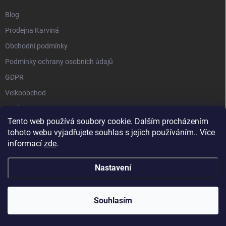
Blog
Prodejna Karviná
Obchodní podmínky
Podmínky ochrany osobních údajů
GDPR
Velkoobchod
O nás
Tento web používá soubory cookie. Dalším procházením
Vrácení zásilky přes Zásilkovnu
tohoto webu vyjadřujete souhlas s jejich používáním.. Více
informací
zde
.
Nastavení
Copyright 2026
GALAXIE KRATOMU
. Všechna práva vyhrazena.
Souhlasím
Vytvořil Shoptet
Používáme
ověření věku Adulto