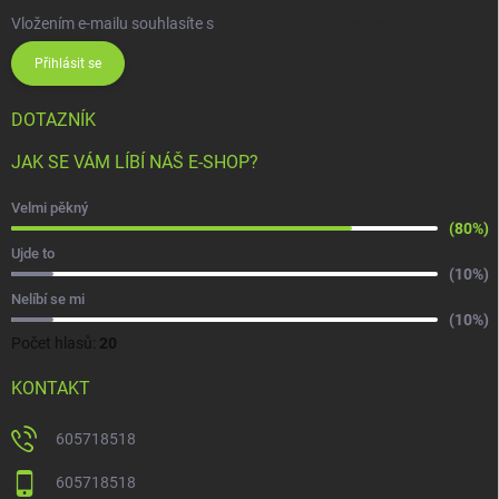
Vložením e-mailu souhlasíte s
podmínkami ochrany osobních údajů
Přihlásit se
DOTAZNÍK
JAK SE VÁM LÍBÍ NÁŠ E-SHOP?
Velmi pěkný
(80%)
Ujde to
(10%)
Nelíbí se mi
(10%)
Počet hlasů:
20
KONTAKT
605718518
605718518