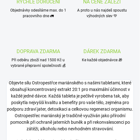
RYCHLÉ DORUČENÍ
NA CENĚ ZÁLEŽÍ
Objednávky odesíláme max. do 1
A proto u nás najdeš spoustu
pracovního dne 🚛
výhodných slev 💚
DOPRAVA ZDARMA
DÁREK ZDARMA
Při odběru zboží nad 1500 Kč u
Ke každé objednávce 🎁
vybrané přepravní společnosti 💰
Objevte sílu Ostropestřce mariánského s našimi tabletami, které
obsahují koncentrovaný extrakt 20:1 pro maximální účinnost v
každé jedné dávce. Každá tableta je pečlivě vyrobena tak, aby
poskytla nejvyšší kvalitu a benefity pro vaše tělo, zejména pro
podporu zdraví jater, detoxikaci a celkovou regeneraci organismu.
Ostropestřec mariánský je tradičně využíván jako přírodní
pomocník při ochraně jaterních buněk a při rekonvalescenci po
zátěži, alkoholu nebo nevhodném stravování.