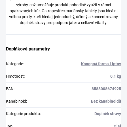
výroby, což umožňuje produkt pohodlně využít v rámci
opakovaných kúr. Ostropestřec mariánský tablety jsou ideální
volbou pro ty, kteří hledají jednoduchý, účinný a koncentrovaný
doplněk stravy pro podporu jater a celkové vitality.
Doplňkové parametry
Kategorie
:
Konopná farma Liptov
Hmotnost
:
0.1 kg
EAN
:
8588008674925
Kanabinoid
:
Bez kanabinoidů
Kategorie produktu
:
Doplněk stravy
Typ
:
Olej