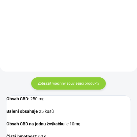
Konopná mast čistá 15 ml –
Orange County CBD Gummies
Konopný Táta. Cestovní verze
Bears, 400 mg CBD, 125 g Želé
nejlépe hodnocené konopné
medvídci s obsahem 400 mg
masti na českém trhu. Přírodní
širokospektrálního CBD.
složení z vlastního beskydského
Vlastnosti a účinky: Oblíbené
konopí – na suchou kůži,...
sladkosti z dětství, nyní s CBD
pro...
Zobrazit všechny související produkty
Obsah CBD:
250 mg
Balení obsahuje
25 kusů
Obsah CBD na jednu žvýkačku
je 10mg
Čistá hmotnost:
60 g