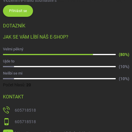
Vložením e-mailu souhlasíte s
podmínkami ochrany osobních údajů
Přihlásit se
DOTAZNÍK
JAK SE VÁM LÍBÍ NÁŠ E-SHOP?
Velmi pěkný
(80%)
Ujde to
(10%)
Nelíbí se mi
(10%)
Počet hlasů:
20
KONTAKT
605718518
605718518