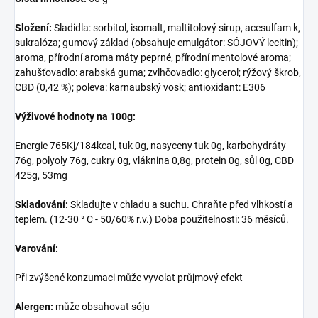
Složení:
Sladidla: sorbitol, isomalt, maltitolový sirup, acesulfam k,
sukralóza; gumový základ (obsahuje emulgátor: SÓJOVÝ lecitin);
aroma, přírodní aroma máty peprné, přírodní mentolové aroma;
zahušťovadlo: arabská guma; zvlhčovadlo: glycerol; rýžový škrob,
CBD (0,42 %); poleva: karnaubský vosk; antioxidant: E306
Výživové hodnoty na 100g:
Energie 765Kj/184kcal, tuk 0g, nasyceny tuk 0g, karbohydráty
76g, polyoly 76g, cukry 0g, vláknina 0,8g, protein 0g, sůl 0g, CBD
425g, 53mg
Skladování:
Skladujte v chladu a suchu. Chraňte před vlhkostí a
teplem. (12-30 ° C - 50/60% r.v.) Doba použitelnosti: 36 měsíců.
Varování:
Při zvýšené konzumaci může vyvolat průjmový efekt
Alergen:
může obsahovat sóju