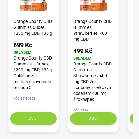
Orange County CBD
Orange County CBD
Or
Gummies Cubes,
Gummies
Gu
1200 mg CBD, 135 g
Strawberries, 400
95
mg CBD
50
699 Kč
499 Kč
1 
SKLADEM
Orange County CBD
SKLADEM
SK
Gummies – Cubes,
Orange County CBD
Or
1200 mg CBD, 135 g
Gummies
Gu
Oblíbené želé
Strawberries, 400
ks
bonbóny s ovocnou
mg CBD Želé
500
příchutí C
bonbóny s celkovým
ce
obsahem 400 mg
48
KÓD:
87/3G358
širokospek
KÓD
KÓD:
9426
Detail
Detail