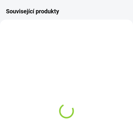
Související produkty
SKLADEM
SKLADEM
(4 KS)
(3 KS)
Konopný Táta - Konopná
Orange County CBD
mast čistá 15ml -
Gummies Bears, 400 mg
Cestovní balení
CBD, 125 g
119 Kč
499 Kč
106,25 Kč bez DPH
445,54 Kč bez DPH
793,33 Kč / 100 ml
399,20 Kč / 100 g
Do košíku
Do košíku