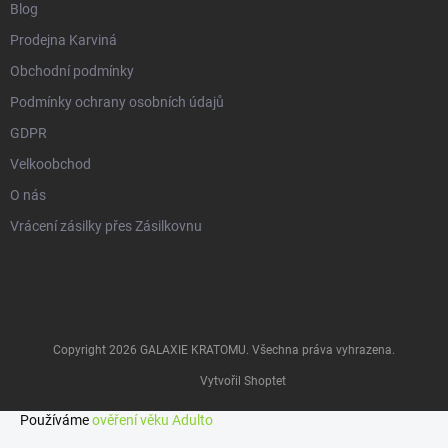
Blog
Prodejna Karviná
Obchodní podmínky
Podmínky ochrany osobních údajů
GDPR
Velkoobchod
O nás
Vrácení zásilky přes Zásilkovnu
Copyright 2026
GALAXIE KRATOMU
. Všechna práva vyhrazena.
Vytvořil Shoptet
Používáme
ověření věku Adulto