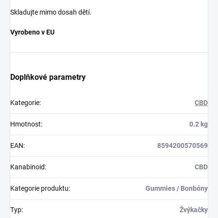
Skladujte mimo dosah dětí.
Vyrobeno v EU
Doplňkové parametry
Kategorie
:
CBD
Hmotnost
:
0.2 kg
EAN
:
8594200570569
Kanabinoid
:
CBD
Kategorie produktu
:
Gummies / Bonbóny
Typ
:
Žvýkačky