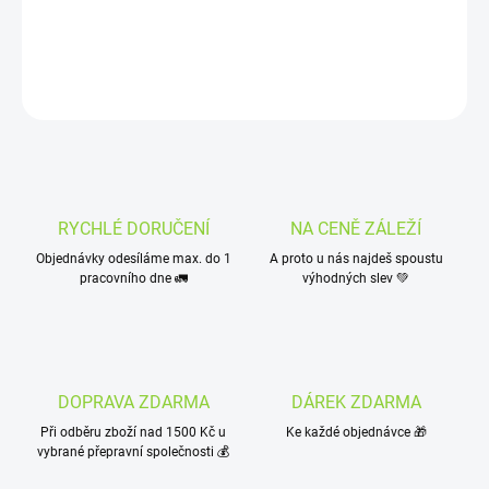
DETAILNÍ INFORMACE
ZEPTAT SE
HLÍDAT
RYCHLÉ DORUČENÍ
NA CENĚ ZÁLEŽÍ
Objednávky odesíláme max. do 1
A proto u nás najdeš spoustu
pracovního dne 🚛
výhodných slev 💚
DOPRAVA ZDARMA
DÁREK ZDARMA
Při odběru zboží nad 1500 Kč u
Ke každé objednávce 🎁
vybrané přepravní společnosti 💰