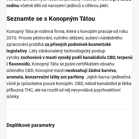
rodinu
včetně dětí od narození i jedinců s citlivou pletí.
Seznamte se s Konopným Tátou
Konopný Táta je rodinná firma, která s konopím pracuje od roku
2010. Proces pěstování, ručního sklízení, sušení i následného
zpracování probíhá
za přísných podmínek kosmetické
legislativy
. Lety zdokonalený technologický postup
výroby
zachovává v masti vysoký podíl kanabidiolu CBD, terpenů
i flavonoidů
, Konopný Táta se pyšní certifikátem obsahu
účinného CBD. Konopné masti
neobsahují žádná barviva,
aromata, konzervační látky ani parfémy
. Jejich barva i jedinečná
vůně je způsobena pouze konopím. CBD, neboli kanabidiol je látka
příbuzná THC, ale na rozdíl od něj nevyvolává psychoaktivní
účinky.
Doplňkové parametry