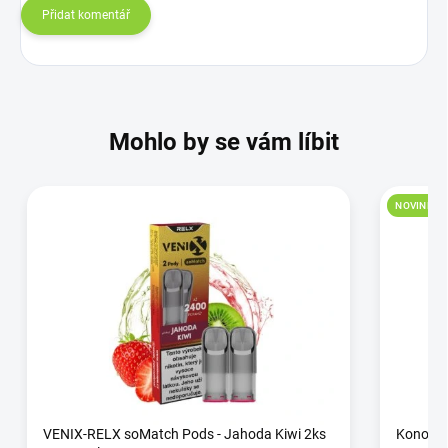
Přidat komentář
Mohlo by se vám líbit
NOVINKA
VENIX-RELX soMatch Pods - Jahoda Kiwi 2ks
Konopný