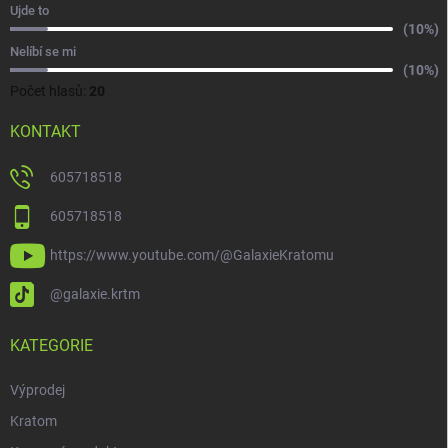
Ujde to
(10%)
Nelíbí se mi
(10%)
Počet hlasů:
20
KONTAKT
605718518
605718518
https://www.youtube.com/@GalaxieKratomu
@galaxie.krtm
KATEGORIE
Výprodej
Kratom