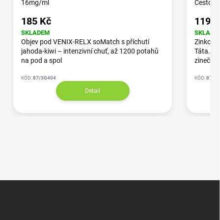
16mg/ml
Cestovní
185 Kč
119 K
SKLADEM
SKLADE
Objev pod VENIX-RELX soMatch s příchutí
Zinková
jahoda-kiwi – intenzivní chuť, až 1200 potahů
Táta. C
na pod a spol
zinečna
KÓD:
87/3G404
KÓD:
87/3
Detail