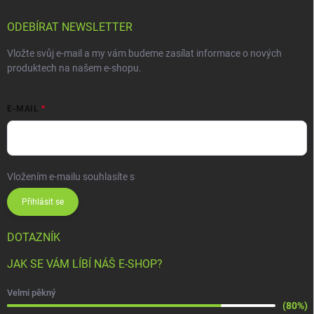
ODEBÍRAT NEWSLETTER
Vložte svůj e-mail a my vám budeme zasílat informace o nových
produktech na našem e-shopu.
E-MAIL
Vložením e-mailu souhlasíte s
podmínkami ochrany osobních údajů
Přihlásit se
DOTAZNÍK
JAK SE VÁM LÍBÍ NÁŠ E-SHOP?
Velmi pěkný
(80%)