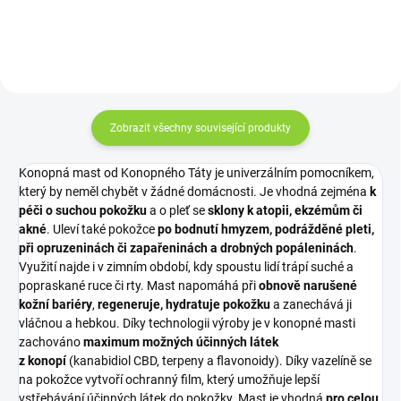
studené kuchyni, tak při péči o
širokospektrálního CBD.
pleť. Vlastnosti a...
Vlastnosti a účinky: Oblíbené
sladkosti z...
Zobrazit všechny související produkty
Konopná mast od Konopného Táty je univerzálním pomocníkem,
který by neměl chybět v žádné domácnosti. Je vhodná zejména
k
péči o suchou pokožku
a o pleť se
sklony k atopii, ekzémům či
akné
. Uleví také pokožce
po bodnutí hmyzem, podrážděné pleti,
při opruzeninách či zapařeninách a drobných popáleninách
.
Využití najde i v zimním období, kdy spoustu lidí trápí suché a
popraskané ruce či rty. Mast napomáhá při
obnově narušené
kožní bariéry
,
regeneruje, hydratuje pokožku
a zanechává ji
vláčnou a hebkou. Díky technologii výroby je v konopné masti
zachováno
maximum možných účinných látek
z konopí
(kanabidiol CBD, terpeny a flavonoidy). Díky vazelíně se
na pokožce vytvoří ochranný film, který umožňuje lepší
vstřebávání účinných látek do pokožky. Mast je vhodná
pro celou