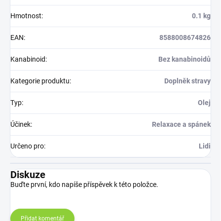
Hmotnost
:
0.1 kg
EAN
:
8588008674826
Kanabinoid
:
Bez kanabinoidů
Kategorie produktu
:
Doplněk stravy
Typ
:
Olej
Účinek
:
Relaxace a spánek
Určeno pro
:
Lidi
Diskuze
Buďte první, kdo napíše příspěvek k této položce.
Přidat komentář