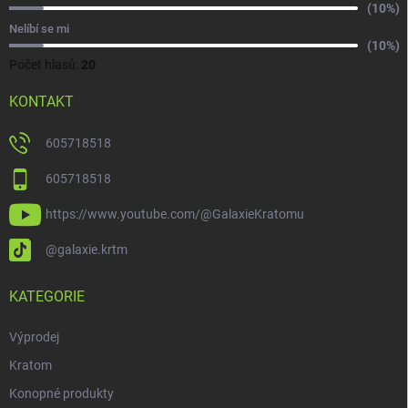
(10%)
Nelíbí se mi
(10%)
Počet hlasů:
20
KONTAKT
605718518
605718518
https://www.youtube.com/@GalaxieKratomu
@galaxie.krtm
KATEGORIE
Výprodej
Kratom
Konopné produkty