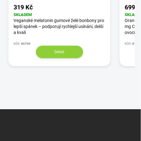
319 Kč
699 K
SKLADEM
SKLADE
Veganské melatonin gumové želé bonbony pro
Orange 
lepší spánek – podporují rychlejší usínání, delší
mg CBD,
a kvali
ovocnou 
KÓD:
86760
KÓD:
87/3
Detail