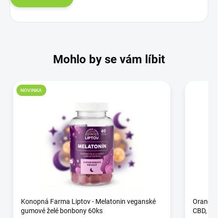
Mohlo by se vám líbit
NOVINKA
Konopná Farma Liptov - Melatonin veganské
Orange 
gumové želé bonbony 60ks
CBD, 13