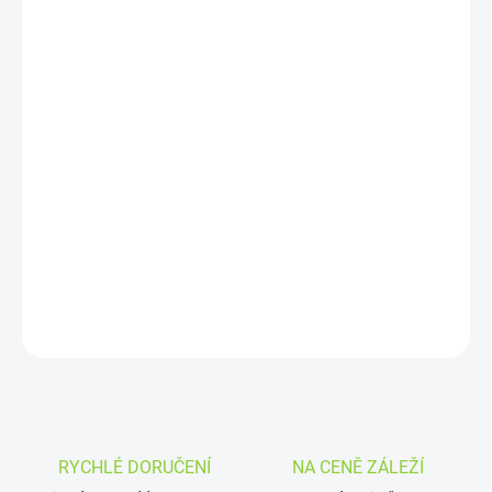
DORUČIT DO:
11.8.2026
MOŽNOSTI
DORUČENÍ
−
+
Přidat do košíku
Melatonin kapsle – praktický
doplněk stravy
s 1 mg melatoninu v
jedné kapsli pro podporu celkové doby spánku, jeho kvality,
rychlejší usínání a zmírnění jet lagu.
DETAILNÍ INFORMACE
ZEPTAT SE
HLÍDAT
RYCHLÉ DORUČENÍ
NA CENĚ ZÁLEŽÍ