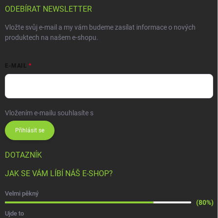
ODEBÍRAT NEWSLETTER
Vložte svůj e-mail a my vám budeme zasílat informace o nových
produktech na našem e-shopu.
E-MAIL
Vložením e-mailu souhlasíte s
podmínkami ochrany osobních údajů
Přihlásit se
DOTAZNÍK
JAK SE VÁM LÍBÍ NÁŠ E-SHOP?
Velmi pěkný
(80%)
Ujde to