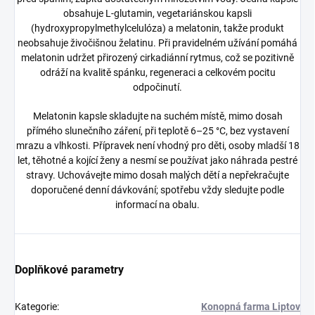
obsahuje L‑glutamin, vegetariánskou kapsli
(hydroxypropylmethylcelulóza) a melatonin, takže produkt
neobsahuje živočišnou želatinu. Při pravidelném užívání pomáhá
melatonin udržet přirozený cirkadiánní rytmus, což se pozitivně
odráží na kvalitě spánku, regeneraci a celkovém pocitu
odpočinutí.
Melatonin kapsle skladujte na suchém místě, mimo dosah
přímého slunečního záření, při teplotě 6–25 °C, bez vystavení
mrazu a vlhkosti. Přípravek není vhodný pro děti, osoby mladší 18
let, těhotné a kojící ženy a nesmí se používat jako náhrada pestré
stravy. Uchovávejte mimo dosah malých dětí a nepřekračujte
doporučené denní dávkování; spotřebu vždy sledujte podle
informací na obalu.
Doplňkové parametry
Kategorie
:
Konopná farma Liptov