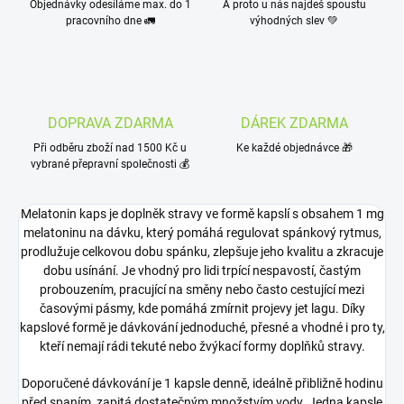
Objednávky odesíláme max. do 1
A proto u nás najdeš spoustu
pracovního dne 🚛
výhodných slev 💚
DOPRAVA ZDARMA
DÁREK ZDARMA
Při odběru zboží nad 1500 Kč u
Ke každé objednávce 🎁
vybrané přepravní společnosti 💰
Melatonin kaps je doplněk stravy ve formě kapslí s obsahem 1 mg
melatoninu na dávku, který pomáhá regulovat spánkový rytmus,
prodlužuje celkovou dobu spánku, zlepšuje jeho kvalitu a zkracuje
dobu usínání. Je vhodný pro lidi trpící nespavostí, častým
probouzením, pracující na směny nebo často cestující mezi
časovými pásmy, kde pomáhá zmírnit projevy jet lagu. Díky
kapslové formě je dávkování jednoduché, přesné a vhodné i pro ty,
kteří nemají rádi tekuté nebo žvýkací formy doplňků stravy.
Doporučené dávkování je 1 kapsle denně, ideálně přibližně hodinu
před spaním, zapitá dostatečným množstvím vody. Jedna kapsle