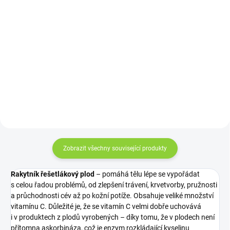
Do košíku
Detail
Bio Matcha Shake Limetka 300 g
Stejné složení bylin dle receptury
je osvěžující matcha nápoj s
našeho originálního elixíru, kterou
jemně kyselou chutí limetky, který
si můžete za za zlomek ceny
dodá dlouhodobou energii a
připravit sami doma.
soustředění na 3–6 hodin. Bez
lepku, palmového tuku a...
Zobrazit všechny související produkty
Rakytník řešetlákový plod
– pomáhá tělu lépe se vypořádat
s celou řadou problémů, od zlepšení trávení, krvetvorby, pružnosti
a průchodnosti cév až po kožní potíže. Obsahuje veliké množství
vitamínu C. Důležité je, že se vitamín C velmi dobře uchovává
i v produktech z plodů vyrobených – díky tomu, že v plodech není
přítomna askorbináza, což je enzym rozkládající kyselinu