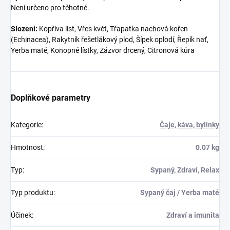
Není určeno pro těhotné.
Slozeni:
Kopřiva list, Vřes květ, Třapatka nachová kořen
(Echinacea), Rakytník řešetlákový plod, Šípek oplodí, Řepík nať,
Yerba maté, Konopné lístky, Zázvor drcený, Citronová kůra
Doplňkové parametry
Kategorie
:
Čaje, káva, bylinky
Hmotnost
:
0.07 kg
Typ
:
Sypaný, Zdraví, Relax
Typ produktu
:
Sypaný čaj / Yerba maté
Účinek
:
Zdraví a imunita