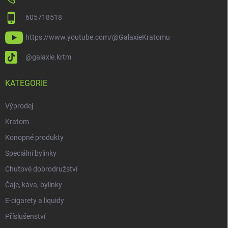
605718518
https://www.youtube.com/@GalaxieKratomu
@galaxie.krtm
KATEGORIE
Výprodej
Kratom
Konopné produkty
Speciální bylinky
Chuťové dobrodružství
Čaje, káva, bylinky
E-cigarety a liquidy
Příslušenství