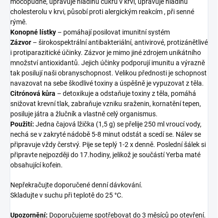
močopudně, upravuje hladinu cukru v krvi, upravuje hladinu
cholesterolu v krvi, působí proti alergickým reakcím , při senné
rýmě.
Konopné lístky
– pomáhají posilovat imunitní systém
Zázvor
– širokospektrální antibakteriální, antivirové, protizánětlivé
i protiparazitické účinky. Zázvor je mimo jiné zdrojem unikátního
množství antioxidantů. Jejich účinky podporují imunitu a výrazně
tak posilují naši obranyschopnost. Velikou přednosti je schopnost
navazovat na sebe škodlivé toxiny a úspěšně je vypuzovat z těla.
Citrónová kůra
– detoxikuje a odstaňuje toxiny z těla, pomáhá
snižovat krevní tlak, zabraňuje vzniku sraženin, kornatění tepen,
posiluje játra a žlučník a vlastně celý organismus.
Použití:
Jedna čajová lžička (1,5 g) se přelije 250 ml vroucí vody,
nechá se v zakryté nádobě 5-8 minut odstát a scedí se. Nálev se
připravuje vždy čerstvý. Pije se teplý 1-2 x denně. Poslední šálek si
připravte nejpozději do 17.hodiny, jelikož je součástí Yerba maté
obsahující kofein.
Nepřekračujte doporučené denní dávkování.
Skladujte v suchu při teplotě do 25 °C.
Upozornění:
Doporučujeme spotřebovat do 3 měsíců po otevření.