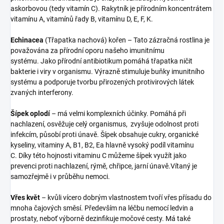
askorbovou (tedy vitamín C). Rakytník je přírodním koncentrátem
vitamínu A, vitamínů řady B, vitamínu D, E, F, K.
Echinacea
(Třapatka nachová) kořen – Tato zázračná rostlina je
považována za přírodní oporu našeho imunitnímu
systému. Jako přírodní antibiotikum pomáhá třapatka ničit
bakterie i viry v organismu. Výrazně stimuluje buňky imunitního
systému a podporuje tvorbu přirozených protivirových látek
zvaných interferony.
Šípek oplodí
– má velmi komplexních účinky. Pomáhá při
nachlazení, osvěžuje celý organismus, zvyšuje odolnost proti
infekcím, působí proti únavě. Šípek obsahuje cukry, organické
kyseliny, vitaminy A, B1, B2, Ea hlavně vysoký podíl vitamínu
C. Díky této hojnosti vitaminu C můžeme šípek využít jako
prevenci proti nachlazení, rýmě, chřipce, jarní únavě.Vítaný je
samozřejmě i v průběhu nemoci.
Vřes květ
– kvůli vícero dobrým vlastnostem tvoří vřes přísadu do
mnoha čajových směsí. Především na léčbu nemocí ledvin a
prostaty, neboť výborně dezinfikuje močové cesty. Má také