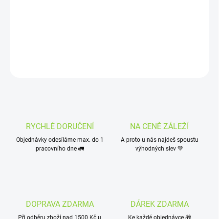
soustavy. Hojně zastoupený rakytník je významným přírodním
zdrojem vitamínu C a A, má příznivé účinky na celkovou odolnost
organismu, zejména při chronických onemocněních.
DETAILNÍ INFORMACE
ZEPTAT SE
HLÍDAT
RYCHLÉ DORUČENÍ
NA CENĚ ZÁLEŽÍ
Objednávky odesíláme max. do 1
A proto u nás najdeš spoustu
pracovního dne 🚛
výhodných slev 💚
DOPRAVA ZDARMA
DÁREK ZDARMA
Při odběru zboží nad 1500 Kč u
Ke každé objednávce 🎁