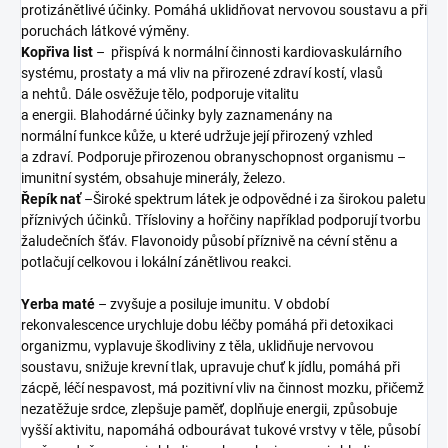
protizánětlivé účinky. Pomáhá uklidňovat nervovou soustavu a při
poruchách látkové výměny.
Kopřiva list
– přispívá k normální činnosti kardiovaskulárního
systému, prostaty a má vliv na přirozené zdraví kostí, vlasů
a nehtů. Dále osvěžuje tělo, podporuje vitalitu
a energii. Blahodárné účinky byly zaznamenány na
normální funkce kůže, u které udržuje její přirozený vzhled
a zdraví. Podporuje přirozenou obranyschopnost organismu –
imunitní systém, obsahuje minerály, železo.
Řepík nať
–Široké spektrum látek je odpovědné i za širokou paletu
příznivých účinků. Třísloviny a hořčiny například podporují tvorbu
žaludečních šťáv. Flavonoidy působí příznivě na cévní stěnu a
potlačují celkovou i lokální zánětlivou reakci.
Yerba maté
– zvyšuje a posiluje imunitu. V období
rekonvalescence urychluje dobu léčby pomáhá při detoxikaci
organizmu, vyplavuje škodliviny z těla, uklidňuje nervovou
soustavu, snižuje krevní tlak, upravuje chuť k jídlu, pomáhá při
zácpě, léčí nespavost, má pozitivní vliv na činnost mozku, přičemž
nezatěžuje srdce, zlepšuje paměť, doplňuje energii, způsobuje
vyšší aktivitu, napomáhá odbourávat tukové vrstvy v těle, působí