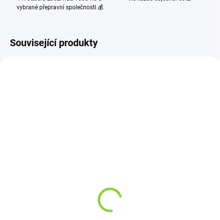
vybrané přepravní společnosti 💰
Související produkty
NOVINKA
SKLADEM
VYPRODÁNO
(4 KS)
Láska z bylin - sypaná
BIO MATCHA TEA
směs bylin pro přípravu
SHAKE LIMETKA 300 g
čaje 50 g
399 Kč
71,40 Kč
356,25 Kč bez DPH
63,75 Kč bez DPH
133 Kč / 100 g
142,80 Kč / 100 g