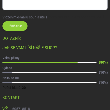
Vložením e-mailu souhlasíte s
podmínkami ochrany osobních údajů
Přihlásit se
DOTAZNÍK
JAK SE VÁM LÍBÍ NÁŠ E-SHOP?
Velmi pěkný
(80%)
Ujde to
(10%)
Nelíbí se mi
(10%)
Počet hlasů:
20
KONTAKT
605718518