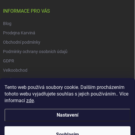
INFORMACE PRO VÁS
Blog
Prodejna Karviná
Obchodní podmínky
Podmínky ochrany osobních údajů
GDPR
Velkoobchod
O nás
Tento web používá soubory cookie. Dalším procházením
Vrácení zásilky přes Zásilkovnu
tohoto webu vyjadřujete souhlas s jejich používáním.. Více
informací
zde
.
Nastavení
Copyright 2026
GALAXIE KRATOMU
. Všechna práva vyhrazena.
Souhlasím