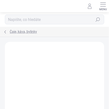
Hledat
Čaje, káva, bylinky
Podrobnosti hodnocení
Neohodnoceno