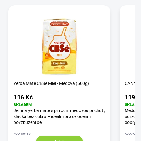
Yerba Maté CBSe Miel - Medová (500g)
CANNAL
116 Kč
119 K
SKLADEM
SKLADE
Jemná yerba maté s přírodní medovou příchutí,
Meduňka
sladká bez cukru – ideální pro celodenní
udržovat
povzbuzení be
dobrý s
KÓD:
86435
KÓD:
9223