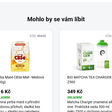
Mohlo by se vám líbit
KÓD:
86435
KÓD
rba Maté CBSe Miel - Medová
BIO MATCHA TEA CHARGER
00g)
Z500
16 Kč
349 Kč
LADEM
SKLADEM
mná yerba maté s přírodní
Matcha Charger znamená all
ovou příchutí, sladká bez
one. Praktická sada 500 ml
ru – ideální pro celodenní
šejkr Z500 s úložným prosto