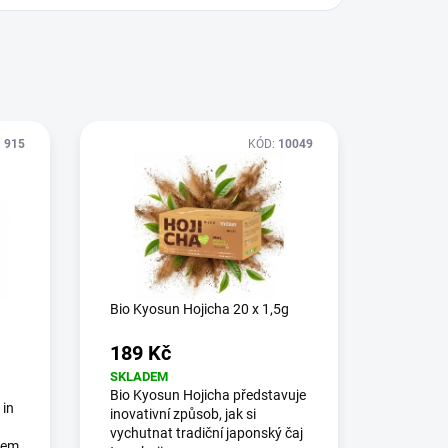
:
915
KÓD:
10049
Bio Kyosun Hojicha 20 x 1,5g
189 Kč
SKLADEM
Bio Kyosun Hojicha představuje
 in
inovativní způsob, jak si
vychutnat tradiční japonský čaj
rem