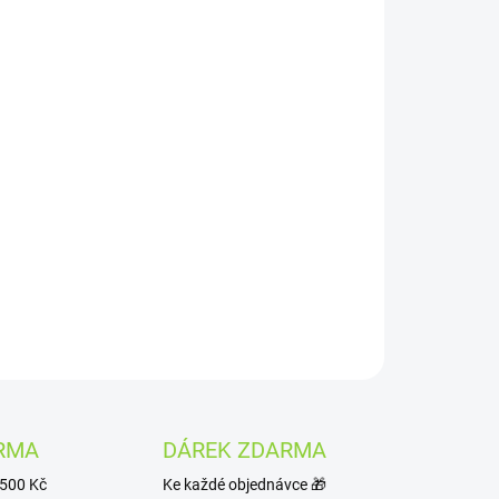
Přidat do košíku
an latte
z kokosového mléka s čajem matcha.
ava je tak snadná. Prášek stačí protřepat ve
je 20 porcí.
ZEPTAT SE
HLÍDAT
RMA
DÁREK ZDARMA
1500 Kč
Ke každé objednávce 🎁