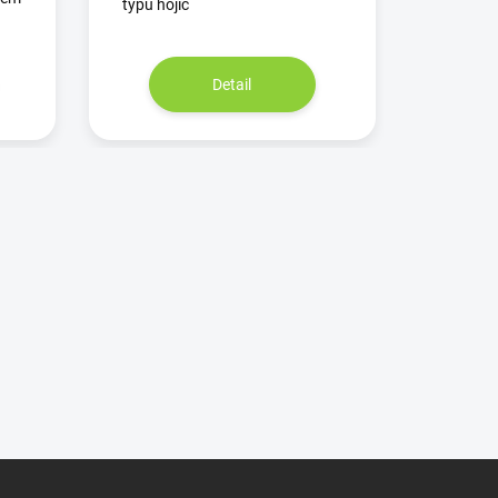
typu hojic
Detail