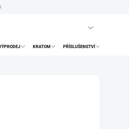
ás
Vrácení zásilky přes Zásilkovnu
PRÁZDNÝ KOŠÍK
VÝPRODEJ
KRATOM
PŘÍSLUŠENSTVÍ
BLOG
026
MOŽNOSTI DORUČENÍ