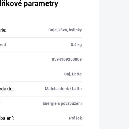
lňkové parametry
rie
:
Čaje, káva, bylinky
ost
:
0.4 kg
8594169250809
Čaj, Latte
oduktu
:
Matcha drink / Latte
:
Energie a povzbuzení
balení
:
Prášek