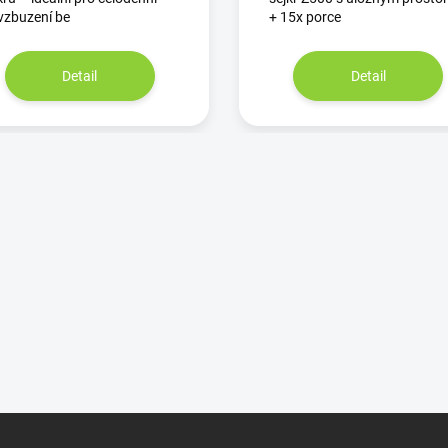
vzbuzení be
+ 15x porce
Detail
Detail