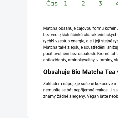
Matcha obsahuje čajovou formu kofeinu,
bez vedlejších účinků charakteristických 
rychlý vzestup energie, ale i její stejně r
Matcha také zlepšuje soustředění, snižuj
pocit uvolnění bez ospalosti. Kromě toh
antioxidanty, aminokyseliny, vitamíny, v
Obsahuje Bio Matcha Tea v
Základem nápoje je sušené kokosové mléko
nemusíte se bát nepříjemné reakce. U s
známy žádné alergeny. Vegan latte neob