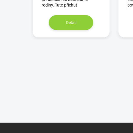
rodiny. Tuto příchuť
po
Detail