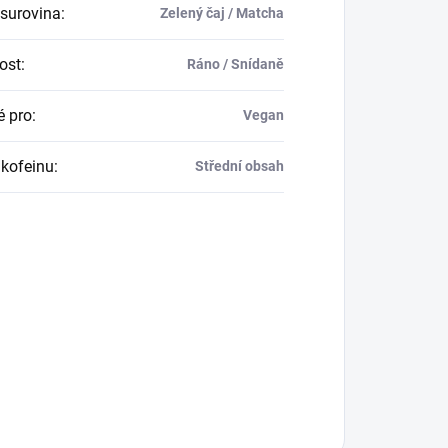
 surovina
:
Zelený čaj / Matcha
tost
:
Ráno / Snídaně
 pro
:
Vegan
kofeinu
:
Střední obsah