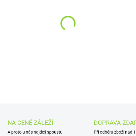
−
+
Delikátní
Bio Matcha Tea veg
Nemusí se dochucovat a přípr
vodě. Praktické balení obsahu
DETAILNÍ INFORMACE
NA CENĚ ZÁLEŽÍ
DOPRAVA ZDA
A proto u nás najdeš spoustu
Při odběru zboží nad 