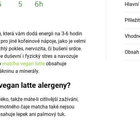
Hlavní
Příleži
 která vám dodá energii na 3-6 hodin
Vhodné
pro jiné kofeinové nápoje, jako je velmi
ychlý pokles, nervozita, či bušení srdce.
Obsah 
e duševní i fyzický stres a navozuje
o
matcha vegan latte
obsahuje
lákninu a minerály.
egan latte alergeny?
, takže máte-li citlivější zažívání,
amotného čaje matcha také nejsou
sahuje lepek ani palmový tuk.