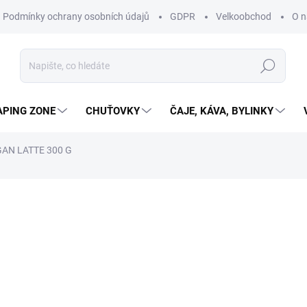
Podmínky ochrany osobních údajů
GDPR
Velkoobchod
O n
Hledat
APING ZONE
CHUŤOVKY
ČAJE, KÁVA, BYLINKY
AN LATTE 300 G
399 Kč
356,25 Kč bez DPH
133 Kč / 100 g
SKLADEM
(4 KS)
MŮŽEME DORUČIT DO:
10.8.2