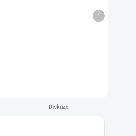
525,89 Kč bez DPH
1 963,33 Kč / 100 g
Do košíku
30 g
Bio Matcha Tea Ceremony je
ceremoniální japonský matcha
erý
čaj pro ty, kteří berou čajový
obřad vážně. Ručně sbíraná z
z
prefektury Aichi — srdce japonské
matcha tradice — a...
Diskuze