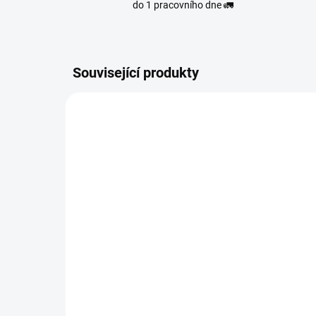
do 1 pracovního dne 🚛
Související produkty
9646
OBJEDNÁNO
BIO MATCHA TEA SHAKE
MERUŇKOVÝ 30 G
BI
30
39 Kč