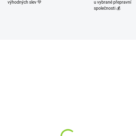
výhodných slev 💚
u vybrané přepravní
společnosti 💰
NOVINKA
9622
8
SKL
SKLADEM
(>1
(>10 KS)
BIO MATCHA TEA SH
O MATCHA TEA MINI
POMERANČ 30 g
 G
39 Kč