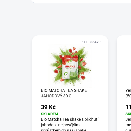
KÓD:
86479
BIO MATCHA TEA SHAKE
Ye
JAHODOVÝ 30 G
(5
39 Kč
1
SKLADEM
SK
Bio Matcha Tea shake s příchutí
Je
jahoda je nejnovějším
med
přírůstkem do naší shake
cuk