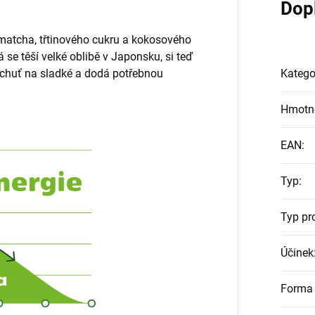
Dop
 matcha, třtinového cukru a kokosového
 se těší velké oblibě v Japonsku, si teď
chuť na sladké a dodá potřebnou
Katego
Hmotn
EAN
:
Typ
:
Typ pr
Účinek
Forma 