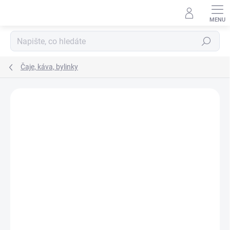
Hledat
Čaje, káva, bylinky
Podrobnosti hodnocení
Neohodnoceno