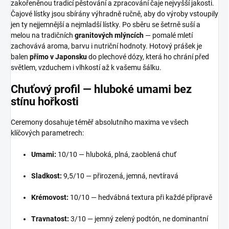
zakořeněnou tradicí pěstování a zpracování čaje nejvyšší jakosti.
Čajové lístky jsou sbírány výhradně ručně, aby do výroby vstoupily
jen ty nejjemnější a nejmladší lístky. Po sběru se šetrně suší a
melou na tradičních
granitových mlýncích
— pomalé mletí
zachovává aroma, barvu i nutriční hodnoty. Hotový prášek je
balen
přímo v Japonsku
do plechové dózy, která ho chrání před
světlem, vzduchem i vlhkostí až k vašemu šálku.
Chuťový profil — hluboké umami bez
stínu hořkosti
Ceremony dosahuje téměř absolutního maxima ve všech
klíčových parametrech:
Umami:
10/10 — hluboká, plná, zaoblená chuť
Sladkost:
9,5/10 — přirozená, jemná, nevtíravá
Krémovost:
10/10 — hedvábná textura při každé přípravě
Travnatost:
3/10 — jemný zelený podtón, ne dominantní