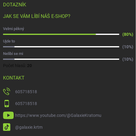
DOTAZNÍK
JAK SE VÁM LÍBÍ NÁŠ E-SHOP?
Velmi pěkný
(80%)
Ujde to
(10%)
Nelíbí se mi
(10%)
Počet hlasů:
20
KONTAKT
605718518
605718518
https://www.youtube.com/@GalaxieKratomu
@galaxie.krtm