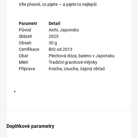
Víte přesně, co pijete — a pijete to nejlepší.
Parametr
Detail
Původ
Aichi, Japonsko
Sklizeň
2025
Obsah
30 g
Certifikace
BIO od 2013
Obal
Plechová dóza, baleno v Japonsku
Mletí
Tradiční granitové mlýnky
Příprava
Koicha, Usucha, čajový obřad
Doplňkové parametry