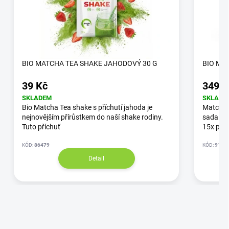
BIO MATCHA TEA SHAKE JAHODOVÝ 30 G
BIO MA
39 Kč
349 K
SKLADEM
SKLADE
Bio Matcha Tea shake s příchutí jahoda je
Matcha 
nejnovějším přírůstkem do naší shake rodiny.
sada 50
Tuto příchuť
15x por
KÓD:
86479
KÓD:
915
Detail