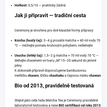
Hořkost:
0,5/10 — prakticky žádná
Jak ji připravit — tradiční cesta
Ceremony je stvořena pro dvě klasické formy přípravy:
Koicha (hustý čaj):
3–4 g prosáté matcha + 40 ml vody 70
°C — míchejte pomalu kruhovým pohybem, nešlehejte
Usucha (lehký čaj):
1,5–2 g matcha + 70 ml vody 70 °C —
šlehejte chasenem ve tvaru „M" 15–20 sekund do jemné
pěny
K dokonalé přípravě doporučujeme bambusovou
metličku
chasen
, lžičku
chashaku
a čajovou misku
chawan
.
Bio od 2013, pravidelně testovaná
Stejně jako celá řada Matcha Tea je Ceremony pravidelně
laboratorně testována a nese
BIO certifikaci od roku 2013
.