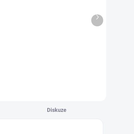
829 Kč
740,18 Kč bez DPH
2 763,33 Kč / 100 g
Do košíku
Bio Matcha Tea Delicacy je
absolutní špička japonského
matcha čaje — ručně sbíraná na
jihu Japonska v oblasti
Kagoshima, kde vulkanická půda
a subtropické klima tvoří...
Diskuze