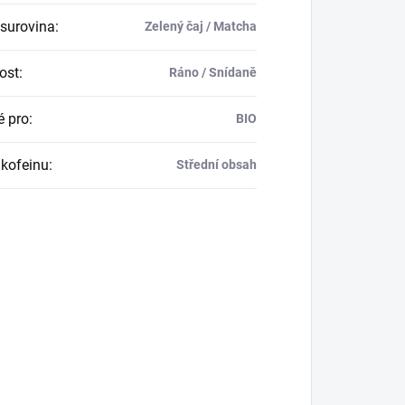
 surovina
:
Zelený čaj / Matcha
tost
:
Ráno / Snídaně
 pro
:
BIO
kofeinu
:
Střední obsah