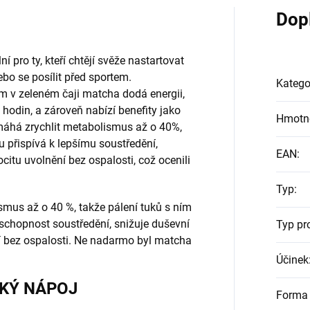
Dop
 pro ty, kteří chtějí svěže nastartovat
bo se posílit před sportem.
Katego
m v zeleném čaji matcha dodá energii,
hodin, a zároveň nabízí benefity jako
Hmotn
omáhá zrychlit metabolismus až o 40%,
u přispívá k lepšímu soustředění,
EAN
:
citu uvolnění bez ospalosti, což ocenili
Typ
:
mus až o 40 %, takže pálení tuků s ním
 schopnost soustředění, snižuje duševní
Typ pr
ní bez ospalosti. Ne nadarmo byl matcha
Účinek
CKÝ NÁPOJ
Forma 