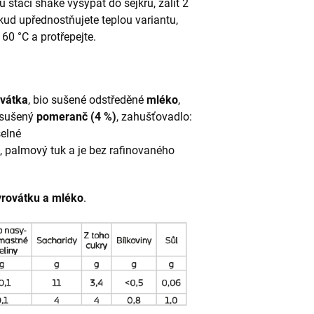
 stačí shake vysypat do šejkru, zalít 2
kud upřednostňujete teplou variantu,
60 °C a protřepejte.
ovátka
, bio sušené odstředěné
mléko
,
 sušený
pomeranč (4 %)
, zahušťovadlo:
selné
 palmový tuk a je bez rafinovaného
yrovátku a mléko
.