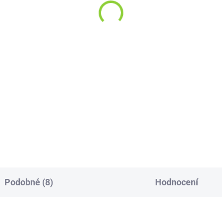
9 Kč
49 Kč
,25 Kč bez DPH
40,50 Kč bez DPH
,67 Kč / 100 g
14,85 Kč / 100 ml
Do košíku
Do košíku
uňka, heřmánek a levandule
Letní edice perlivé limonády s
hají udržovat pozitivní
příchutí jahody a meruňky v
du, podporují relaxaci a dobrý
kombinaci s matchou.
nek . Máta usnadňuje trávení.
s podporuje normální funkci
vých cest. Šípek...
Podobné (8)
Hodnocení