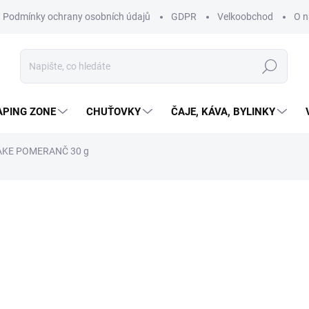
Podmínky ochrany osobních údajů
GDPR
Velkoobchod
O n
Hledat
APING ZONE
CHUŤOVKY
ČAJE, KÁVA, BYLINKY
AKE POMERANČ 30 g
ní
39 Kč
34,82 Kč bez DPH
130 Kč / 100 g
SKLADEM
(>10 KS)