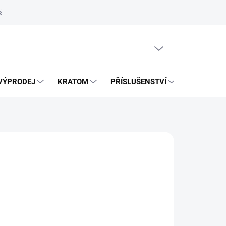
ás
Vrácení zásilky přes Zásilkovnu
PRÁZDNÝ KOŠÍK
VÝPRODEJ
KRATOM
PŘÍSLUŠENSTVÍ
BLOG