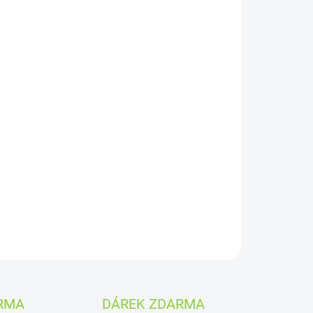
026
MOŽNOSTI DORUČENÍ
Přidat do košíku
0 g je osvěžující matcha nápoj s voňavou chutí
hodobou energii a soustředění na 3–6 hodin. Bez
inovaného cukru, vyrobený z bio matcha čaje, bio
ranče a rýžového sirupu.
ZEPTAT SE
HLÍDAT
RMA
DÁREK ZDARMA