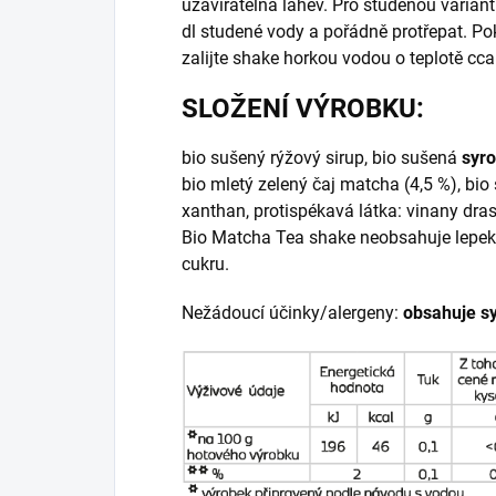
uzavíratelná láhev. Pro studenou variantu
dl studené vody a pořádně protřepat. Po
zalijte shake horkou vodou o teplotě cca 
SLOŽENÍ VÝROBKU:
bio sušený rýžový sirup, bio sušená
syr
bio mletý zelený čaj matcha (4,5 %),
bio
xanthan, protispékavá látka: vinany dra
Bio Matcha Tea shake neobsahuje lepek,
cukru.
Nežádoucí účinky/alergeny:
obsahuje s