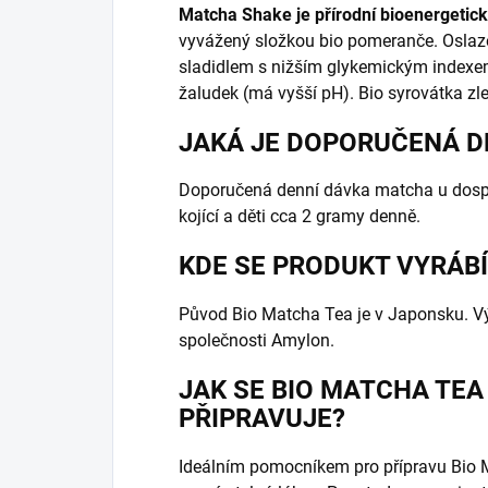
Matcha Shake je přírodní bioenergetick
vyvážený složkou bio pomeranče. Oslaze
sladidlem s nižším glykemickým indexe
žaludek (má vyšší pH). Bio syrovátka z
JAKÁ JE DOPORUČENÁ D
Doporučená denní dávka matcha u dospě
kojící a děti cca 2 gramy denně.
KDE SE PRODUKT VYRÁBÍ
Původ Bio Matcha Tea je v Japonsku. Vý
společnosti Amylon.
JAK SE BIO MATCHA TE
PŘIPRAVUJE?
Ideálním pomocníkem pro přípravu Bio M