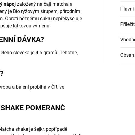
ý nápoj
založený na čaji matcha a
Hlavní
ný je Bio rýžovým sirupem, přírodním
m. Oproti běžnému cukru nepřekyseluje
Příleži
lepšuje látkovou výměnu.
ENNÍ DÁVKA?
Vhodné
lého člověka je 4-6 gramů. Těhotné,
Obsah 
?
roba a balení probíhá v ČR, ve
A SHAKE POMERANČ
atcha shake je šejkr, popřípadě