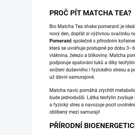
PROČ PÍT MATCHA TEA?
Bio Matcha Tea shake pomeranč je ideální
nový den, dopřát si výživnou svačinku ne
P
omeranč
společně s přírodním kofeine
která se uvolňuje postupně po dobu 3–6 
vláknina, železo a bílkoviny. Matcha p
podporuje spalování tuků a díky teofylin
snížení duševního i fyzického stresu a po
už dávní samurajové.
Matcha navíc pomáhá zrychlit metabolis
bude jednodušší. Látka teofylin zvyšuje
a fyzický stres a navozuje pocit uvolně
oblíbený mezi samuraji!
PŘÍRODNÍ BIOENERGETI