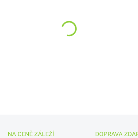
MŮŽEME DORUČIT DO:
11.8.2
−
+
Bio Matcha Shake Pomeranč 3
pomeranče, který dodá dlou
lepku, palmového tuku a raf
pome
DETAILNÍ INFORMACE
NA CENĚ ZÁLEŽÍ
DOPRAVA ZDA