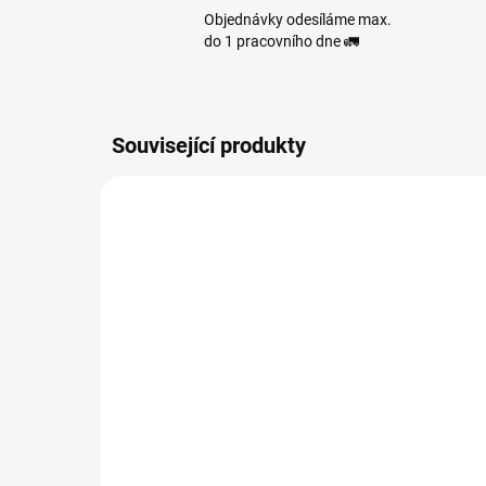
Objednávky odesíláme max.
do 1 pracovního dne 🚛
Související produkty
NOVINKA
86576
SKLADEM
(>10 KS)
BIO MATCHA TEA SHAKE
CA
LIMETKA 30 g
RE