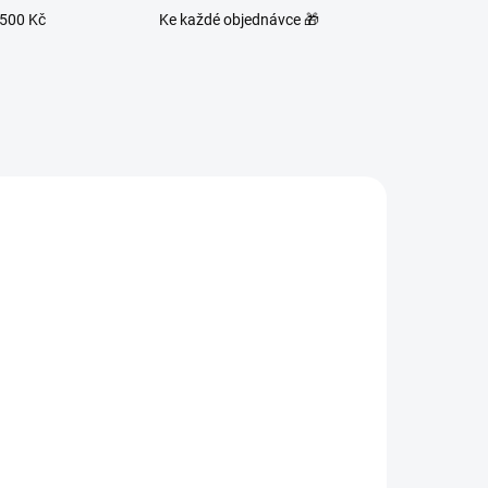
1500 Kč
Ke každé objednávce 🎁
3G61
86816
ADEM
SKLADEM
0 KS)
(2 KS)
DA
BIO MATCHA TEA
DELICACY 30 g