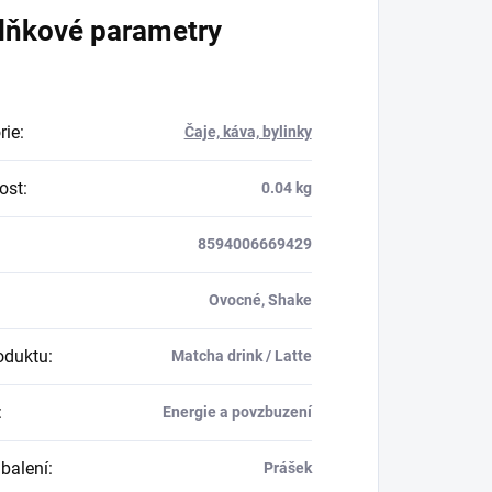
lňkové parametry
rie
:
Čaje, káva, bylinky
ost
:
0.04 kg
8594006669429
Ovocné, Shake
oduktu
:
Matcha drink / Latte
:
Energie a povzbuzení
balení
:
Prášek