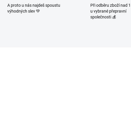
A proto u nás najdeš spoustu
Při odběru zboží nad 
výhodných slev 💚
u vybrané přepravní
společnosti 💰
9223
87/
SKLADEM
SKL
(2 KS)
(>1
NNALINE CBD Čaj
Seichā Matcha JAHO
LAX 30g
A MERUŇKA 330ml