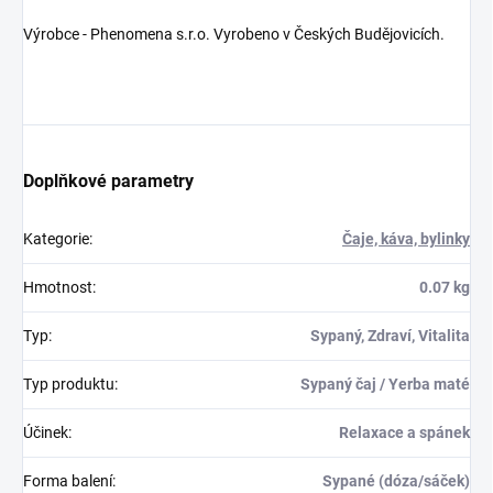
Výrobce - Phenomena s.r.o. Vyrobeno v Českých Budějovicích.
Doplňkové parametry
Kategorie
:
Čaje, káva, bylinky
Hmotnost
:
0.07 kg
Typ
:
Sypaný, Zdraví, Vitalita
Typ produktu
:
Sypaný čaj / Yerba maté
Účinek
:
Relaxace a spánek
Forma balení
:
Sypané (dóza/sáček)