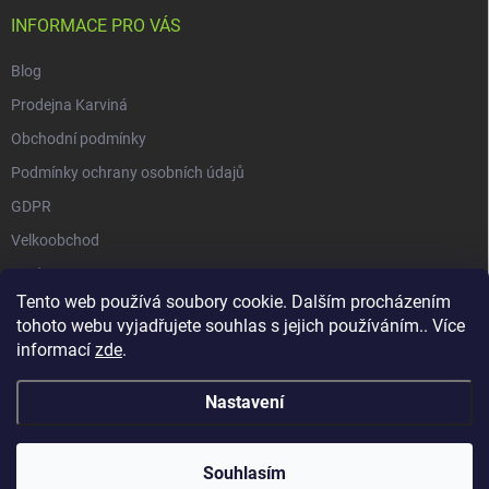
INFORMACE PRO VÁS
Blog
Prodejna Karviná
Obchodní podmínky
Podmínky ochrany osobních údajů
GDPR
Velkoobchod
O nás
Tento web používá soubory cookie. Dalším procházením
Vrácení zásilky přes Zásilkovnu
tohoto webu vyjadřujete souhlas s jejich používáním.. Více
informací
zde
.
Nastavení
Copyright 2026
GALAXIE KRATOMU
. Všechna práva vyhrazena.
Souhlasím
Vytvořil Shoptet