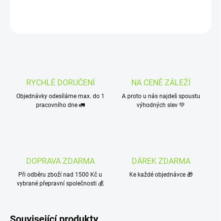
ZEPTAT SE
HLÍDAT
RYCHLÉ DORUČENÍ
NA CENĚ ZÁLEŽÍ
Objednávky odesíláme max. do 1
A proto u nás najdeš spoustu
pracovního dne 🚛
výhodných slev 💚
DOPRAVA ZDARMA
DÁREK ZDARMA
Při odběru zboží nad 1500 Kč u
Ke každé objednávce 🎁
vybrané přepravní společnosti 💰
Související produkty