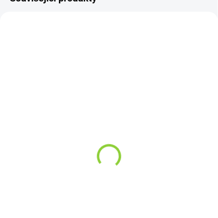
VYPRODÁNO
SKLADEM
Jogi - Sypaná směs bylin
(>10 KS)
pro přípravu čaje 50 g
BIO MATCHA TEA MINI
79,80 Kč
30 G
71,25 Kč bez DPH
199 Kč
159,60 Kč / 100 g
177,68 Kč bez DPH
663,33 Kč / 100 g
Detail
Do košíku
Stejné složení bylin dle receptury
našeho originálního elixíru, kterou
Originální japonský Bio Matcha