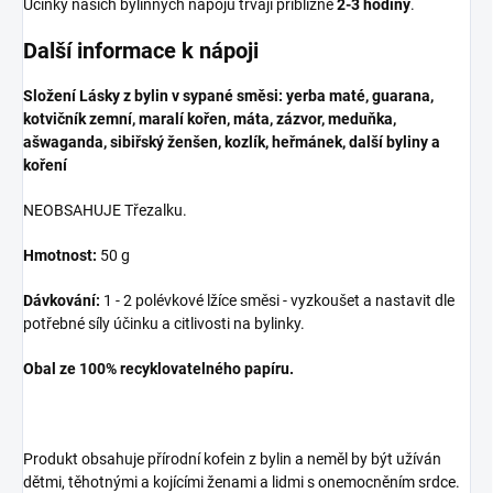
Účinky našich bylinných nápojů trvají přibližně
2-3 hodiny
.
Další informace k nápoji
Složení Lásky z bylin v sypané směsi:
yerba maté, guarana,
kotvičník zemní, maralí kořen, máta, zázvor, meduňka,
ašwaganda, sibiřský ženšen, kozlík, heřmánek, další byliny a
koření
NEOBSAHUJE Třezalku.
Hmotnost:
50 g
Dávkování:
1 - 2 polévkové lžíce směsi - vyzkoušet a nastavit dle
potřebné síly účinku a citlivosti na bylinky.
Obal ze 100% recyklovatelného papíru.
Produkt obsahuje přírodní kofein z bylin a neměl by být užíván
dětmi, těhotnými a kojícími ženami a lidmi s onemocněním srdce.