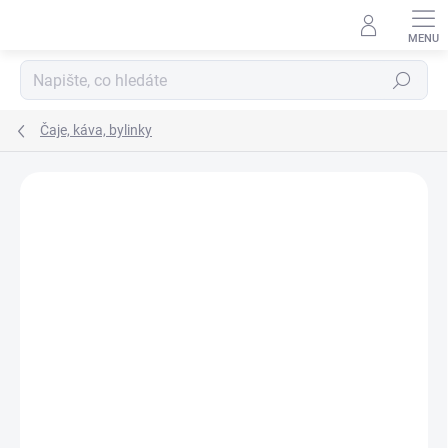
Hledat
Čaje, káva, bylinky
Podrobnosti hodnocení
Neohodnoceno