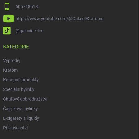
605718518
https://www.youtube.com/@GalaxieKratomu
@galaxie.krtm
KATEGORIE
Výprodej
Kratom
Konopné produkty
Speciální bylinky
Chuťové dobrodružství
Čaje, káva, bylinky
E-cigarety a liquidy
Příslušenství