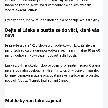
maralího kořene. Nově má díky meduňce a dalším bylinám
více
relaxační účinek
.
Bylinný nápoj má velmi lahodnou chuť a obsahuje kvalitní byliny.
Dejte si Lásku a pusťte se do věcí, které vás
baví
Připravte si čaj z 1-2 vrchovatých polévkových lžic. Zalijte pár
minut zchladlou převařenou vodou a nechte minimálně 30 až 60
minut louhovat. Po vycezení dochuťte dle libosti.
Láska z bylin je skvělým doprovodem pro kreativní práci. Otevírá
mysl a pomáhá poslouchat vlastní intuici. Díky účinkům našeho
bylinného nápoje můžete pracovat na svém srdcovém projektu,
nebo si třeba zpříjemnit jinak rutinní činnosti.
Mohlo by vás také zajímat