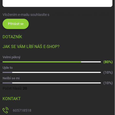
Vložením e-mailu souhlasíte s
podmínkami ochrany osobních údajů
Přihlásit se
DOTAZNÍK
JAK SE VÁM LÍBÍ NÁŠ E-SHOP?
Velmi pěkný
(80%)
Ujde to
(10%)
Nelíbí se mi
(10%)
Počet hlasů:
20
KONTAKT
605718518