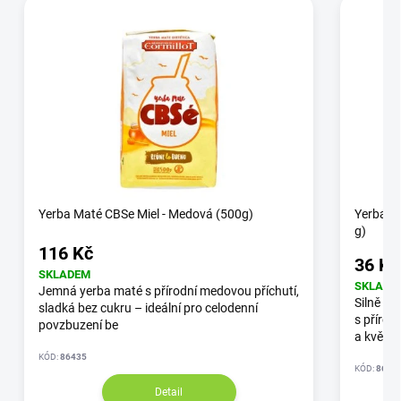
Yerba Maté CBSe Miel - Medová (500g)
Yerba M
g)
116 Kč
36 Kč
SKLADEM
SKLADE
Jemná yerba maté s přírodní medovou příchutí,
Silně po
sladká bez cukru – ideální pro celodenní
s přírod
povzbuzení be
a květy
KÓD:
86435
KÓD:
8644
Detail