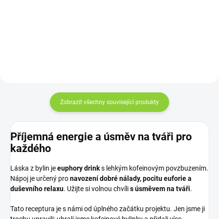
si můžete za za zlomek ceny
Tea Mini obsahuje 15 kusů
připravit sami doma.
praktických 2g sáčků. Je ideální
volbou pro všechny, kteří chtějí
Matcha Tea vyzkoušet nebo
věnovat blízkým...
Zobrazit všechny související produkty
Příjemná energie a úsměv na tváři pro
každého
Láska z bylin je
euphory drink
s lehkým kofeinovým povzbuzením.
Nápoj je určený pro
navození dobré nálady, pocitu euforie a
duševního relaxu
. Užijte si volnou chvíli
s úsměvem na tváři
.
Tato receptura je s námi od úplného začátku projektu. Jen jsme ji
trochu upravili: ubrali jsme kofeinové bylinky a přidali více