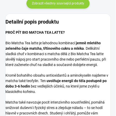
Zobrazit všechny související produkty
Detailní popis produktu
PROČ PÍT BIO MATCHA TEA LATTE?
Bio Matcha Tea latte je lahodnou kombinací
jemně mletého
zeleného čaje matcha, třtinového cukru a mléka
. Delikátní
sladká chuť v kombinaci s matcha dělá z Bio Matcha Tea latte
skvělý nápoj pro start pracovního dne nebo perfektní pauzu, při
které zaženete chuť na sladké a současně dobijete energii.
Kromě bohatého obsahu antioxidantů a aminokyselin najdeme v
matcha také teofylin. Ten
uvolňuje energii do těla postupně po
dobu 3-6 hodin
bez vedlejších účinků, na které jsme zvyklí u
klasického kofeinu.
Matcha také navozuje pocit intenzivního soustředění, pomáhá
snižovat duševní i fyzický stres a zlepšuje náladu – to se hodí
hlavně v pracovních dnech. Studený i ohřátý, pomůže vám