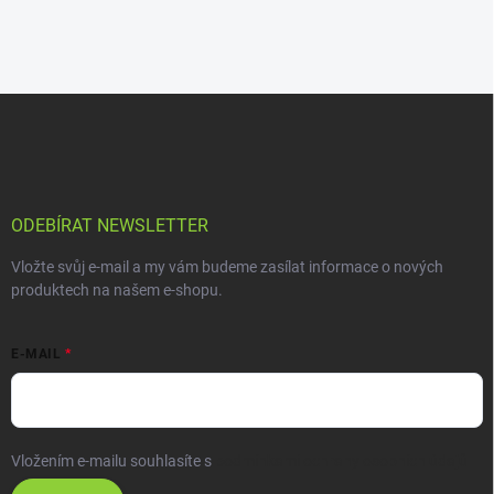
ODEBÍRAT NEWSLETTER
Vložte svůj e-mail a my vám budeme zasílat informace o nových
produktech na našem e-shopu.
E-MAIL
Vložením e-mailu souhlasíte s
podmínkami ochrany osobních údajů