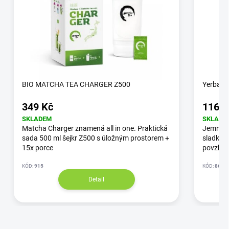
BIO MATCHA TEA CHARGER Z500
Yerba M
349 Kč
116 K
SKLADEM
SKLADE
Matcha Charger znamená all in one. Praktická
Jemná y
sada 500 ml šejkr Z500 s úložným prostorem +
sladká b
15x porce
povzbuz
KÓD:
915
KÓD:
8643
Detail