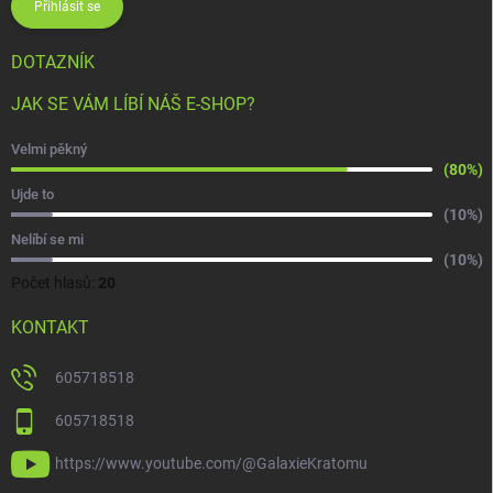
Přihlásit se
DOTAZNÍK
JAK SE VÁM LÍBÍ NÁŠ E-SHOP?
Velmi pěkný
(80%)
Ujde to
(10%)
Nelíbí se mi
(10%)
Počet hlasů:
20
KONTAKT
605718518
605718518
https://www.youtube.com/@GalaxieKratomu