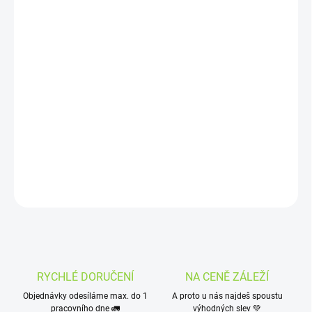
MOŽNOSTI
DORUČENÍ
−
+
Přidat do košíku
Bio Matcha Tea Harmony obsahuje 30 kusů 2g sáčků. Díky nim
vydrží originální japonský Matcha Tea
neustále čerstvý
a
jednotlivé porce není třeba odměřovat. Velmi
šikovné a praktické
.
DETAILNÍ INFORMACE
ZEPTAT SE
HLÍDAT
RYCHLÉ DORUČENÍ
NA CENĚ ZÁLEŽÍ
Objednávky odesíláme max. do 1
A proto u nás najdeš spoustu
pracovního dne 🚛
výhodných slev 💚