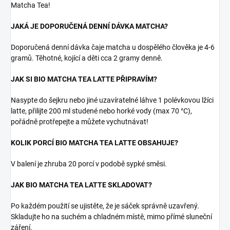
Matcha Tea!
JAKÁ JE DOPORUČENÁ DENNÍ DÁVKA MATCHA?
Doporučená denní dávka čaje matcha u dospělého člověka je 4-6
gramů. Těhotné, kojící a děti cca 2 gramy denně.
JAK SI BIO MATCHA TEA LATTE PŘIPRAVÍM?
Nasypte do šejkru nebo jiné uzavíratelné láhve 1 polévkovou lžíci
latte, přilijte 200 ml studené nebo horké vody (max 70 °C),
pořádně protřepejte a můžete vychutnávat!
KOLIK PORCÍ BIO MATCHA TEA LATTE OBSAHUJE?
V balení je zhruba 20 porcí v podobě sypké směsi.
JAK BIO MATCHA TEA LATTE SKLADOVAT?
Po každém použití se ujistěte, že je sáček správně uzavřený.
Skladujte ho na suchém a chladném místě, mimo přímé sluneční
záření.