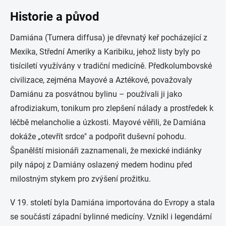
Historie a původ
Damiána (Turnera diffusa) je dřevnatý keř pocházející z
Mexika, Střední Ameriky a Karibiku, jehož listy byly po
tisíciletí využívány v tradiční medicíně. Předkolumbovské
civilizace, zejména Mayové a Aztékové, považovaly
Damiánu za posvátnou bylinu – používali ji jako
afrodiziakum, tonikum pro zlepšení nálady a prostředek k
léčbě melancholie a úzkosti. Mayové věřili, že Damiána
dokáže „otevřít srdce" a podpořit duševní pohodu.
Španělští misionáři zaznamenali, že mexické indiánky
pily nápoj z Damiány oslazený medem hodinu před
milostným stykem pro zvýšení prožitku.
V 19. století byla Damiána importována do Evropy a stala
se součástí západní bylinné medicíny. Vznikl i legendární