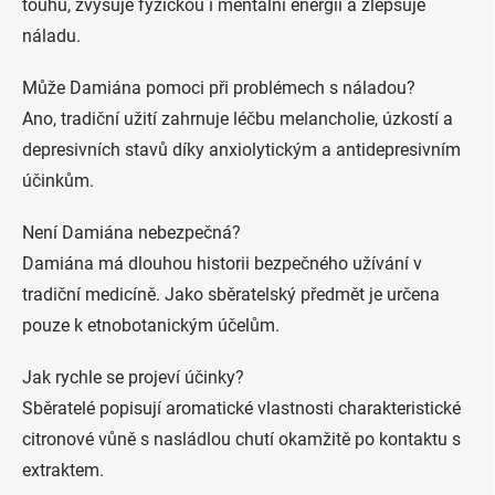
touhu, zvyšuje fyzickou i mentální energii a zlepšuje
náladu.
Může Damiána pomoci při problémech s náladou?
Ano, tradiční užití zahrnuje léčbu melancholie, úzkostí a
depresivních stavů díky anxiolytickým a antidepresivním
účinkům.
Není Damiána nebezpečná?
Damiána má dlouhou historii bezpečného užívání v
tradiční medicíně. Jako sběratelský předmět je určena
pouze k etnobotanickým účelům.
Jak rychle se projeví účinky?
Sběratelé popisují aromatické vlastnosti charakteristické
citronové vůně s nasládlou chutí okamžitě po kontaktu s
extraktem.