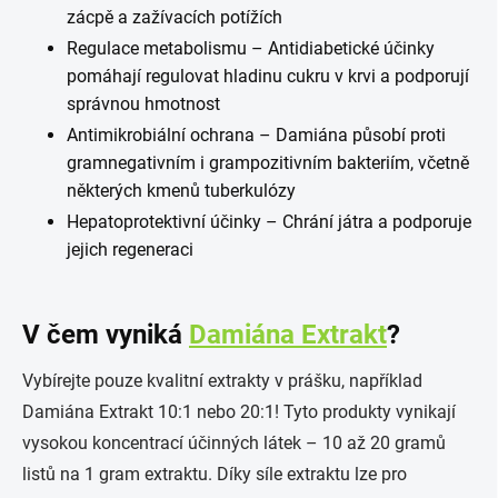
zácpě a zažívacích potížích
Regulace metabolismu – Antidiabetické účinky
pomáhají regulovat hladinu cukru v krvi a podporují
správnou hmotnost
Antimikrobiální ochrana – Damiána působí proti
gramnegativním i grampozitivním bakteriím, včetně
některých kmenů tuberkulózy
Hepatoprotektivní účinky – Chrání játra a podporuje
jejich regeneraci
V čem vyniká
Damiána Extrakt
?
Vybírejte pouze kvalitní extrakty v prášku, například
Damiána Extrakt 10:1 nebo 20:1! Tyto produkty vynikají
vysokou koncentrací účinných látek – 10 až 20 gramů
listů na 1 gram extraktu. Díky síle extraktu lze pro