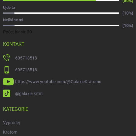
(80%)
Ujde to
(10%)
Nelíbí se mi
(10%)
Počet hlasů:
20
KONTAKT
605718518
605718518
https://www.youtube.com/@GalaxieKratomu
@galaxie.krtm
KATEGORIE
Výprodej
Kratom