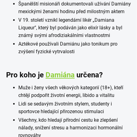
Španělští misionáři dokumentovali užívání Damiány
mexickými ženami hodinu před milostným aktem
V 19. století vznikl legendární likér „Damiana
Liqueur", který byl podáván jako elixír lásky a byl
známý svými afrodiziakálními vlastnostmi
Aztékové používali Damiánu jako tonikum pro
zvýšení fyzické vytrvalosti
Pro koho je
Damiána
určena?
Muže i ženy všech věkových kategorií (18+), kteří
chtějí podpořit životní energii, libido a vitalitu
Lidi se sedavým životním stylem, studenty i
sportovce hledající přirozenou stimulaci
Všechny, kdo hledají přírodní cestu ke zlepšení
nálady, snížení stresu a harmonizaci hormonální
rovnováhy