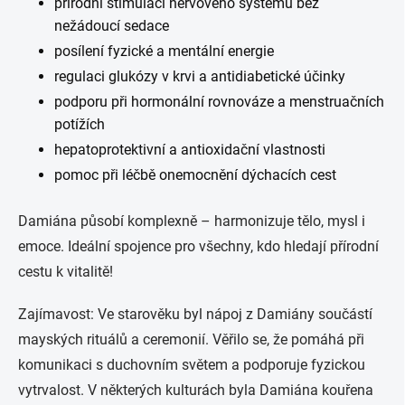
přírodní stimulaci nervového systému bez
nežádoucí sedace
posílení fyzické a mentální energie
regulaci glukózy v krvi a antidiabetické účinky
podporu při hormonální rovnováze a menstruačních
potížích
hepatoprotektivní a antioxidační vlastnosti
pomoc při léčbě onemocnění dýchacích cest
Damiána působí komplexně – harmonizuje tělo, mysl i
emoce. Ideální spojence pro všechny, kdo hledají přírodní
cestu k vitalitě!
Zajímavost: Ve starověku byl nápoj z Damiány součástí
mayských rituálů a ceremonií. Věřilo se, že pomáhá při
komunikaci s duchovním světem a podporuje fyzickou
vytrvalost. V některých kulturách byla Damiána kouřena