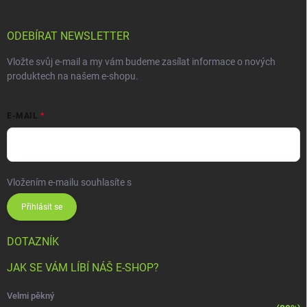
ODEBÍRAT NEWSLETTER
Vložte svůj e-mail a my vám budeme zasílat informace o nových
produktech na našem e-shopu.
E-MAIL
Vložením e-mailu souhlasíte s
podmínkami ochrany osobních údajů
Přihlásit se
DOTAZNÍK
JAK SE VÁM LÍBÍ NÁŠ E-SHOP?
Velmi pěkný