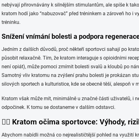
nebývají přirovnávány k silnějším stimulantům, ale spíše k takov
kratom hodí jako “nabuzovač” před tréninkem a zároveň ho i využ
tréninku.
Snížení vnímání bolesti a podpora regenerac
Jedním z dalších důvodů, proč někteří sportovci sahají po krat
působit relaxačně. Tím, že kratom interaguje s opioidními recep
není opiát), může pomoci zmírnit bolesti svalů a kloubů po náro
Samotný vliv kratomu na zvýšení prahu bolesti je prokázan stud
silových sportech a kulturistice, kde se obecně těší, alespoň v
Kratom však může mít, minimálně u značné části uživatelů, i n
odpočinek. K tomu se dostaneme v dalším odstavci.
🏋️‍♀️ Kratom očima sportovce: Výhody, rizi
Abychom nabídli možná co nejrealističtější pohled na využití k