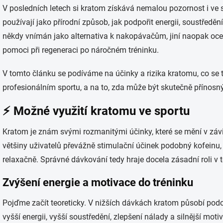
V posledních letech si kratom získává nemalou pozornost i ve s
používají jako přírodní způsob, jak podpořit energii, soustředě
někdy vnímán jako alternativa k nakopávačům, jiní naopak oceň
pomoci při regeneraci po náročném tréninku.
V tomto článku se podíváme na účinky a rizika kratomu, co se t
profesionálním sportu, a na to, zda může být skutečně přínos
⚡ Možné využití kratomu ve sportu
Kratom je znám svými rozmanitými účinky, které se mění v závi
většiny uživatelů převážně stimulační účinek podobný kofeinu,
relaxačně. Správné dávkování tedy hraje docela zásadní roli v 
Zvýšení energie a motivace do tréninku
Pojďme začít teoreticky. V nižších dávkách kratom působí podo
vyšší energii, vyšší soustředění, zlepšení nálady a silnější moti