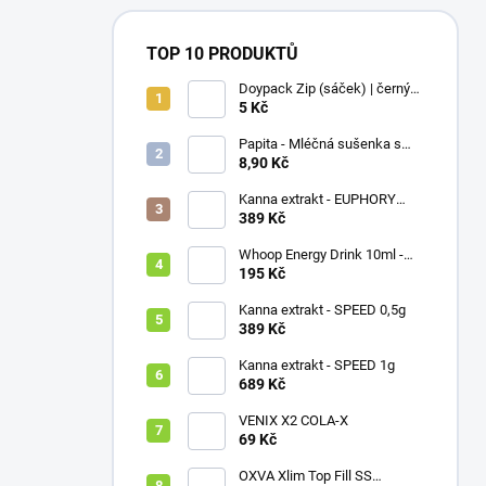
TOP 10 PRODUKTŮ
Doypack Zip (sáček) | černý
matný | recyklovatelný
5 Kč
Papita - Mléčná sušenka s
čokoládou a lentilkami 33g
8,90 Kč
Kanna extrakt - EUPHORY
0,5g
389 Kč
Whoop Energy Drink 10ml -
Solný liquid Nikotin: 20mg
195 Kč
Kanna extrakt - SPEED 0,5g
389 Kč
Kanna extrakt - SPEED 1g
689 Kč
VENIX X2 COLA-X
69 Kč
OXVA Xlim Top Fill SS