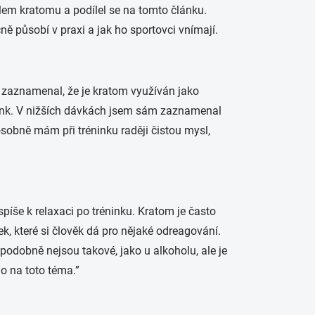
telem kratomu a podílel se na tomto článku.
 působí v praxi a jak ho sportovci vnímají.
em zaznamenal, že je kratom využíván jako
énink. V nižších dávkách jsem sám zaznamenal
 osobně mám při tréninku raději čistou mysl,
 spíše k relaxaci po tréninku. Kratom je často
k, které si člověk dá pro nějaké odreagování.
podobně nejsou takové, jako u alkoholu, ale je
o na toto téma.”