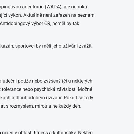
dopingovou agenturou (WADA), ale od roku
ující výkon. Aktuálně není zařazen na seznam
 Antidopingový výbor ČR, neměl by tak
kázán, sportovci by měli jeho užívání zvážit,
aludeční potíže nebo zvýšený (či u některých
ut tolerance nebo psychická závislost. Možné
dávkách a dlouhodobém užívání. Pokud se tedy
ívat s rozmyslem, mírou a ne každý den.
nejen v oblasti fitness a kulturistiky. Někteří