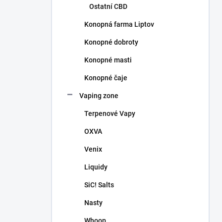
Ostatní CBD
Konopná farma Liptov
Konopné dobroty
Konopné masti
Konopné čaje
Vaping zone
Terpenové Vapy
OXVA
Venix
Liquidy
SiC! Salts
Nasty
Whoop