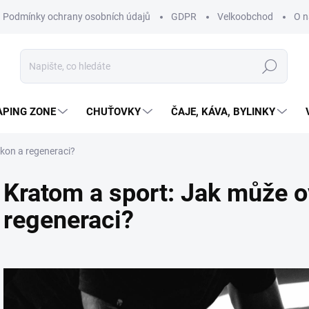
Podmínky ochrany osobních údajů
GDPR
Velkoobchod
O n
Hledat
APING ZONE
CHUŤOVKY
ČAJE, KÁVA, BYLINKY
ýkon a regeneraci?
Kratom a sport: Jak může ov
regeneraci?