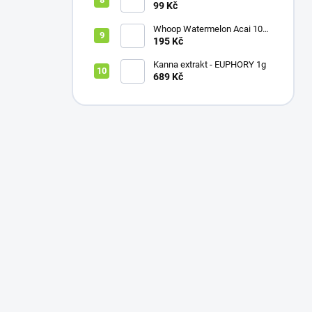
náhradní cartridge 0.8ohm
99 Kč
Whoop Watermelon Acai 10ml
- Solný liquid Nikotin: 20mg
195 Kč
Kanna extrakt - EUPHORY 1g
689 Kč