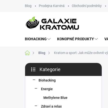
Blog
Prodejna Karviná
Obchodní podmínky
BIOHACKING
KONOPNÉ PRODUKTY
V
Blog
Kratom a sport: Jak může ovlivnit v
Kategorie
Biohacking
Energie
Methylene Blue
Zdraví a relax