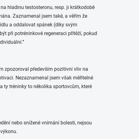
 na hladinu testosteronu, resp. ji krátkodobě
umána. Zaznamenal jsem také, a věřím že
jídlu a oddalovat spánek (díky svým
t při potréninkové regeneraci přítěží, pokud
ividuální.”
sem zpozoroval především pozitivní vliv na
motivaci. Nezaznamenal jsem však měřitelné
a ty tréninky to několika sportovcům, které
ředění nebo snížené vnímání bolesti, nejsou
 výkonu.