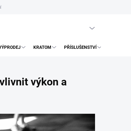
ás
Vrácení zásilky přes Zásilkovnu
PRÁZDNÝ KOŠÍK
VÝPRODEJ
KRATOM
PŘÍSLUŠENSTVÍ
BLOG
livnit výkon a