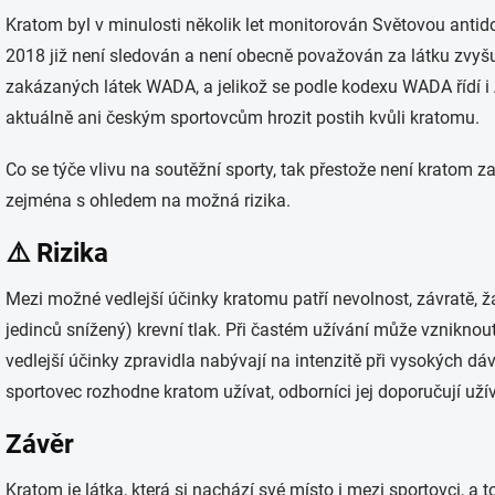
Kratom byl v minulosti několik let monitorován Světovou anti
2018 již není sledován a není obecně považován za látku zvyš
zakázaných látek WADA, a jelikož se podle kodexu WADA řídí i
aktuálně ani českým sportovcům hrozit postih kvůli kratomu.
Co se týče vlivu na soutěžní sporty, tak přestože není kratom za
zejména s ohledem na možná rizika.
⚠️ Rizika
Mezi možné vedlejší účinky kratomu patří nevolnost, závratě, ž
jedinců snížený) krevní tlak. Při častém užívání může vznikno
vedlejší účinky zpravidla nabývají na intenzitě při vysokých 
sportovec rozhodne kratom užívat, odborníci jej doporučují už
Závěr
Kratom je látka, která si nachází své místo i mezi sportovci, a to 