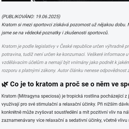
(PUBLIKOVÁNO: 19.06.2025)
Kratom si mezi sportovci získává pozornost už nějakou dobu. M
jsme se na vědecké poznatky i zkušenosti sportovců.
Kratom je podle legislativy v České republice určen výhradně pr
potravina, tudíž není určen ke konzumaci. Veškeré informace u
vzdělávacím účelům a nemají být vnímány jako podnět k jakému
rozporu s platnými zákony. Autor článku nenese odpovědnost za
🌿 Co je to kratom a proč se o něm ve sp
Kratom (Mitragyna speciosa) je tropická rostlina pocházející z ji
využívají pro své stimulační a relaxační účinky. Při nižším dáv
konkrétně může zvyšovat soustředění a mít pozitivní vliv na n
zaznamenávany více relaxační a sedativní účinky, včetně vlivu 