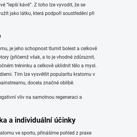
é “lepší kávě”. Z toho lze vyvodit, že se
ít jako látku, která podpoří soustředění při
e
omu, je jeho schopnost tlumit bolest a celkově
tory (přičemž však, a to je vhodné zdůraznit,
čném tréninku a celkově uklidnit tělo a mysl.
iemi. Tím lze vysvětlit popularitu kratomu v
 mainstreamu, docela značné oblibě.
egativní vliv na samotnou regeneraci a
ka a individuální účinky
ratomu ve sportu, přinášíme pohled z praxe