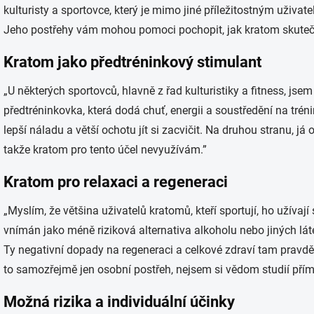
kulturisty a sportovce, který je mimo jiné příležitostným uživa
Jeho postřehy vám mohou pomoci pochopit, jak kratom skutečně
Kratom jako předtréninkový stimulant
„U některých sportovců, hlavně z řad kulturistiky a fitness, js
předtréninkovka, která dodá chuť, energii a soustředění na tr
lepší náladu a větší ochotu jít si zacvičit. Na druhou stranu, já
takže kratom pro tento účel nevyužívám.”
Kratom pro relaxaci a regeneraci
„Myslím, že většina uživatelů kratomů, kteří sportují, ho užívají
vnímán jako méně riziková alternativa alkoholu nebo jiných láte
Ty negativní dopady na regeneraci a celkové zdraví tam pravdě
to samozřejmě jen osobní postřeh, nejsem si vědom studií přím
Možná rizika a individuální účinky