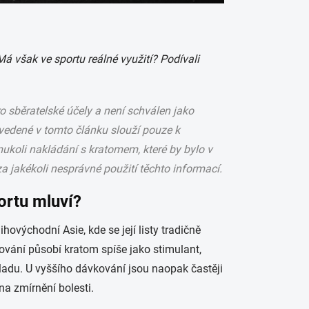
á však ve sportu reálné využití? Podívali
o sběratelské účely a není schválen jako
vedené v tomto článku slouží pouze k
koli nakládání s kratomem, které by bylo v
 jakékoli nesprávné použití těchto informací.
ortu mluví?
hovýchodní Asie, kde se její listy tradičně
kování působí kratom spíše jako stimulant,
áladu. U vyššího dávkování jsou naopak častěji
na zmírnění bolesti.