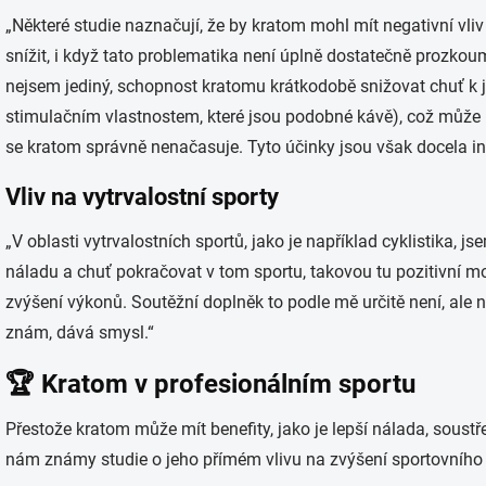
„Některé studie naznačují, že by kratom mohl mít negativní vliv
snížit, i když tato problematika není úplně dostatečně prozko
nejsem jediný, schopnost kratomu krátkodobě snižovat chuť k 
stimulačním vlastnostem, které jsou podobné kávě), což může bý
se kratom správně nenačasuje. Tyto účinky jsou však docela ind
Vliv na vytrvalostní sporty
„V oblasti vytrvalostních sportů, jako je například cyklistika, j
náladu a chuť pokračovat v tom sportu, takovou tu pozitivní 
zvýšení výkonů. Soutěžní doplněk to podle mě určitě není, ale n
znám, dává smysl.“
🏆 Kratom v profesionálním sportu
Přestože kratom může mít benefity, jako je lepší nálada, soust
nám známy studie o jeho přímém vlivu na zvýšení sportovního