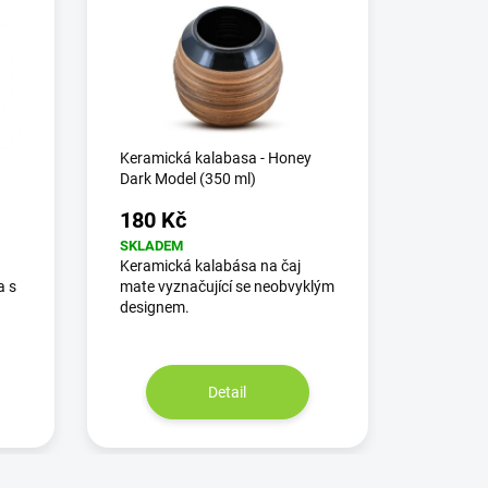
a
Keramická kalabasa - Honey
Dark Model (350 ml)
180 Kč
SKLADEM
Keramická kalabása na čaj
a s
mate vyznačující se neobvyklým
designem.
Detail