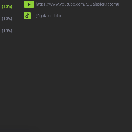
https://www.youtube.com/@GalaxieKratomu
(80%)
@galaxie.krtm
(10%)
(10%)