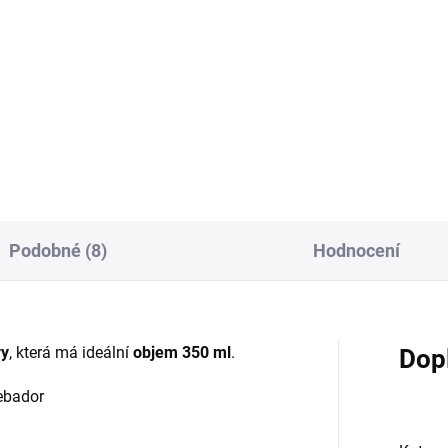
Bombilla je speciální brčko
tradičně používané na pití čaj
X wipes s koloidním stříbrem
Yerba Maté. Slouží k proceděn
stavují praktické vlhčené
nálevu od lístečků.
esníky pro okamžité osvěžení
ožky i běžnou hygienu
chů. Efektivně odstraňují
stoty a zajišťují...
Podobné (8)
Hodnocení
vy
, která má ideální
objem 350 ml
.
Dop
Cebador