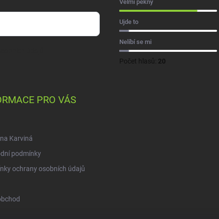
Velmi pěkný
Ujde to
Nelíbí se mi
sobních údajů
Počet hlasů:
20
ORMACE PRO VÁS
na Karviná
dní podmínky
nky ochrany osobních údajů
obchod