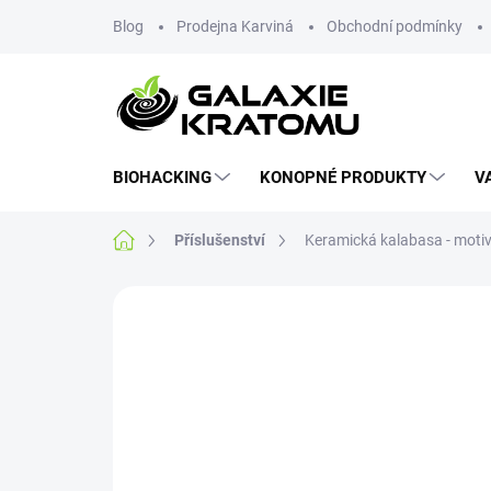
Blog
Prodejna Karviná
Obchodní podmínky
BIOHACKING
KONOPNÉ PRODUKTY
V
Příslušenství
Keramická kalabasa - motiv 
Neohodnoceno
Podrobnosti hodnoce