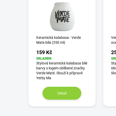
Keramická kalabasa - Verde
Ve
Mate bílá (350 ml)
oce
159 Kč
2
SKLADEM
SK
Stylová keramická kalabasa bílé
Sty
barvy s logem oblíbené značky
id
Verde Maté. Slouží k přípravě
Slo
Yerby Ma
Detail