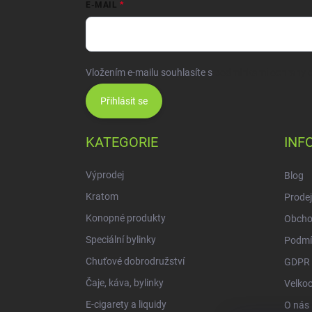
E-MAIL
Vložením e-mailu souhlasíte s
podmínkami ochrany o
Přihlásit se
KATEGORIE
INF
Výprodej
Blog
Kratom
Prodej
Konopné produkty
Obcho
Speciální bylinky
Podmí
Chuťové dobrodružství
GDPR
Čaje, káva, bylinky
Velko
E-cigarety a liquidy
O nás