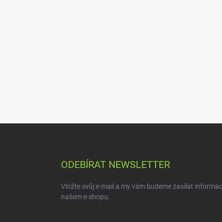
ODEBÍRAT NEWSLETTER
Vložte svůj e-mail a my vám budeme zasílat informa
našem e-shopu.