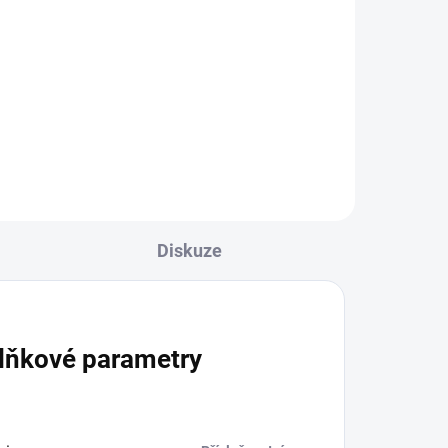
neriskuj. Dobré večery
e
nezanechají žádné stopy. :-)Balení
í
10 kusů pro jistotu! ;-)
Diskuze
lňkové parametry