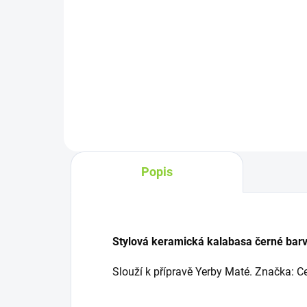
Do košíku
DTO
před
Verde Mate Green Premium Elite
kap
Energy je luxusní yerba maté z
pok
brazilské Parany s hrubě
povr
řezanými listy, guaranou, goji a
neči
měsíčkem pro silnou, ale jemnou
přírodní energii bez...
Popis
Stylová keramická kalabasa černé bar
Slouží k přípravě Yerby Maté. Značka: 