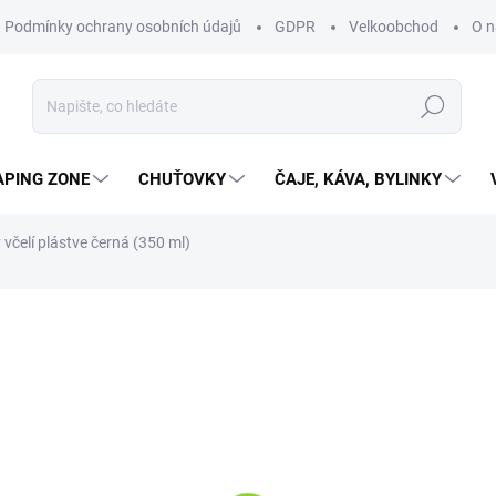
Podmínky ochrany osobních údajů
GDPR
Velkoobchod
O n
Hledat
APING ZONE
CHUŤOVKY
ČAJE, KÁVA, BYLINKY
včelí plástve černá (350 ml)
ní
169 Kč
139,67 Kč bez DPH
169 Kč / 1 ks
SKLADEM
(>10 KS)
MŮŽEME DORUČIT DO:
11.8.2