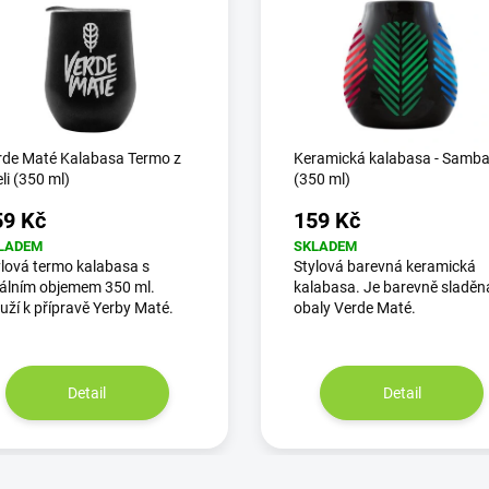
rde Maté Kalabasa Termo z
Keramická kalabasa - Samb
li (350 ml)
(350 ml)
59 Kč
159 Kč
LADEM
SKLADEM
lová termo kalabasa s
Stylová barevná keramická
eálním objemem 350 ml.
kalabasa. Je barevně sladěn
uží k přípravě Yerby Maté.
obaly Verde Maté.
Detail
Detail