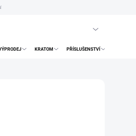
ás
Vrácení zásilky přes Zásilkovnu
PRÁZDNÝ KOŠÍK
VÝPRODEJ
KRATOM
PŘÍSLUŠENSTVÍ
BLOG
026
MOŽNOSTI DORUČENÍ