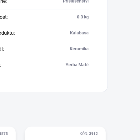
rie
:
Příslušenství
ost
:
0.3 kg
oduktu
:
Kalabasa
ál
:
Keramika
:
Yerba Maté
9575
KÓD:
3912