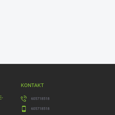
KONTAKT
E-
605718518
605718518