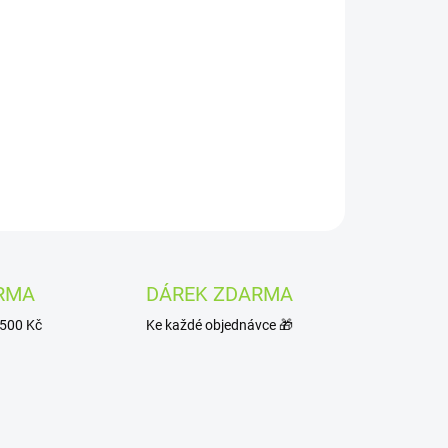
Přidat do košíku
 černé barvy
, která má ideální
objem 350 ml
.
ZEPTAT SE
HLÍDAT
RMA
DÁREK ZDARMA
1500 Kč
Ke každé objednávce 🎁