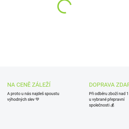
−
+
Stylová keramická kalabasa
DETAILNÍ INFORMACE
NA CENĚ ZÁLEŽÍ
DOPRAVA ZDA
A proto u nás najdeš spoustu
Při odběru zboží nad 
výhodných slev 💚
u vybrané přepravní
společnosti 💰