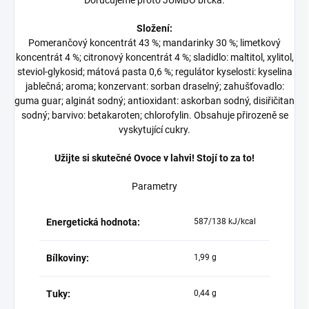
Doručujeme proto JUMBO brčka.
Složení:
Pomerančový koncentrát 43 %; mandarinky 30 %; limetkový
koncentrát 4 %; citronový koncentrát 4 %; sladidlo: maltitol, xylitol,
steviol-glykosid; mátová pasta 0,6 %; regulátor kyselosti: kyselina
jablečná; aroma; konzervant: sorban draselný; zahušťovadlo:
guma guar; alginát sodný; antioxidant: askorban sodný,
disiřičitan
sodný
; barvivo: betakaroten; chlorofylin. Obsahuje přirozeně se
vyskytující cukry.
Užijte si skutečné Ovoce v lahvi! Stojí to za to!
Parametry
Energetická hodnota:
587/138 kJ/kcal
Bílkoviny:
1,99 g
Tuky:
0,44 g