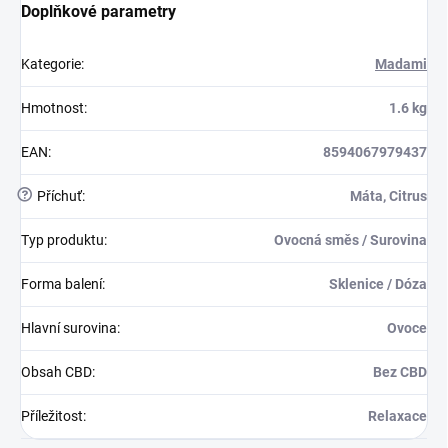
Doplňkové parametry
Kategorie
:
Madami
Hmotnost
:
1.6 kg
EAN
:
8594067979437
?
Příchuť
:
Máta, Citrus
Typ produktu
:
Ovocná směs / Surovina
Forma balení
:
Sklenice / Dóza
Hlavní surovina
:
Ovoce
Obsah CBD
:
Bez CBD
Příležitost
:
Relaxace