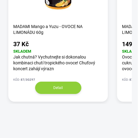
MADAMI Mango a Yuzu - OVOCE NA
MADAMI 
LIMONÁDU 60g
LIMONÁ
37 Kč
149 K
SKLADEM
SKLADE
Jak chutná? Vychutnejte si dokonalou
Ovocný 
kombinaci chutí tropického ovoce! Chuťový
cukru. N
koncert zahájí výrazn
ovoce a
KÓD:
87/3G297
KÓD:
87/3
Detail