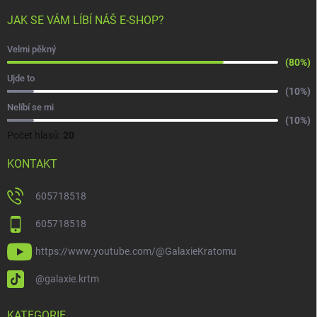
JAK SE VÁM LÍBÍ NÁŠ E-SHOP?
Velmi pěkný
(80%)
Ujde to
(10%)
Nelíbí se mi
(10%)
Počet hlasů:
20
KONTAKT
605718518
605718518
https://www.youtube.com/@GalaxieKratomu
@galaxie.krtm
KATEGORIE