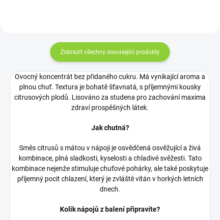
kyselou...
Zobrazit všechny související produkty
Ovocný koncentrát bez přidaného cukru. Má vynikající aroma a
plnou chuť. Textura je bohatě šťavnatá, s příjemnými kousky
citrusových plodů. Lisováno za studena pro zachování maxima
zdraví prospěšných látek.
Jak chutná?
Směs citrusů s mátou v nápoji je osvědčená osvěžující a živá
kombinace, plná sladkosti, kyselosti a chladivé svěžesti. Tato
kombinace nejenže stimuluje chuťové pohárky, ale také poskytuje
příjemný pocit chlazení, který je zvláště vítán v horkých letních
dnech.
Kolik nápojů z balení připravíte?