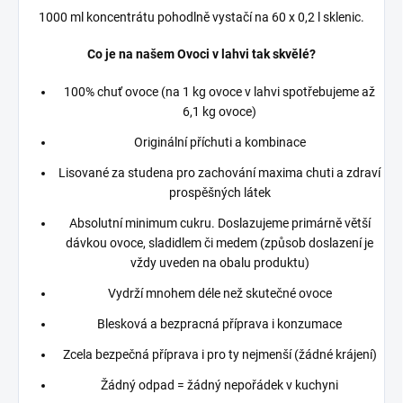
1000 ml koncentrátu pohodlně vystačí na 60 x 0,2 l sklenic.
Co je na našem Ovoci v lahvi tak skvělé?
100% chuť ovoce (na 1 kg ovoce v lahvi spotřebujeme až
6,1 kg ovoce)
Originální příchuti a kombinace
Lisované za studena pro zachování maxima chuti a zdraví
prospěšných látek
Absolutní minimum cukru. Doslazujeme primárně větší
dávkou ovoce, sladidlem či medem (způsob doslazení je
vždy uveden na obalu produktu)
Vydrží mnohem déle než skutečné ovoce
Blesková a bezpracná příprava i konzumace
Zcela bezpečná příprava i pro ty nejmenší (žádné krájení)
Žádný odpad = žádný nepořádek v kuchyni