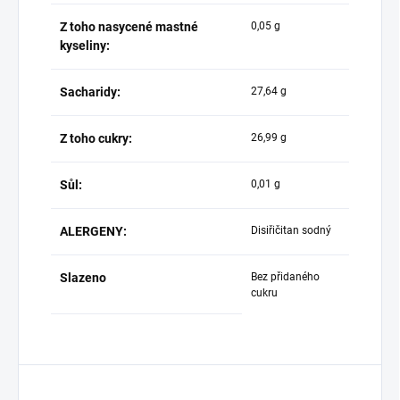
Z toho nasycené mastné
0,05 g
kyseliny:
Sacharidy:
27,64 g
Z toho cukry:
26,99 g
Sůl:
0,01 g
ALERGENY:
Disiřičitan sodný
Slazeno
Bez přidaného
cukru