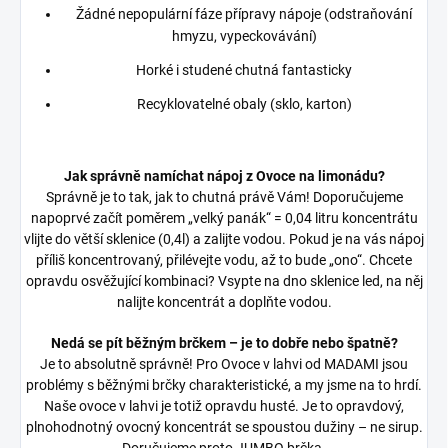
Žádné nepopulární fáze přípravy nápoje (odstraňování
hmyzu, vypeckovávání)
Horké i studené chutná fantasticky
Recyklovatelné obaly (sklo, karton)
Jak správně namíchat nápoj z Ovoce na limonádu?
Správně je to tak, jak to chutná právě Vám! Doporučujeme
napoprvé začít poměrem „velký panák“ = 0,04 litru koncentrátu
vlijte do větší sklenice (0,4l) a zalijte vodou. Pokud je na vás nápoj
příliš koncentrovaný, přilévejte vodu, až to bude „ono“. Chcete
opravdu osvěžující kombinaci? Vsypte na dno sklenice led, na něj
nalijte koncentrát a doplňte vodou.
Nedá se pít běžným brčkem – je to dobře nebo špatně?
Je to absolutně správně! Pro Ovoce v lahvi od MADAMI jsou
problémy s běžnými brčky charakteristické, a my jsme na to hrdí.
Naše ovoce v lahvi je totiž opravdu husté. Je to opravdový,
plnohodnotný ovocný koncentrát se spoustou dužiny – ne sirup.