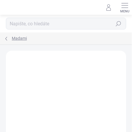
Hledat
Madami
Podrobnosti hodnocení
Neohodnoceno
ZNAČKA:
MADAMI