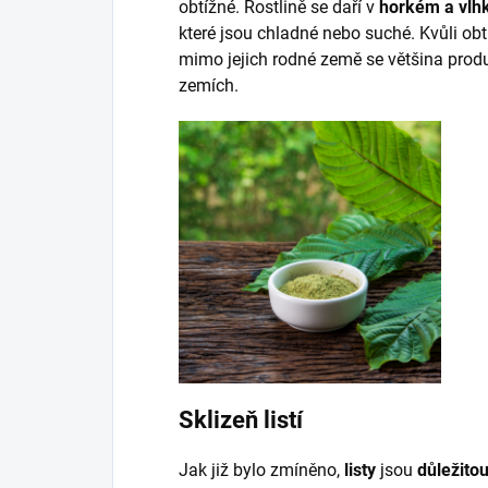
obtížné. Rostlině se daří v
horkém a vl
které jsou chladné nebo suché. Kvůli ob
mimo jejich rodné země se většina prod
zemích.
Sklizeň listí
Jak již bylo zmíněno,
listy
jsou
důležitou