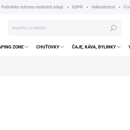
Podmínky ochrany osobních údajů
GDPR
Velkoobchod
O n
Hledat
APING ZONE
CHUŤOVKY
ČAJE, KÁVA, BYLINKY
NAČKA:
GALAXIE KRATOMU
od
59 Kč
ZDARMA
od
52,68 Kč
bez DPH
ZVOLTE VARIANTU