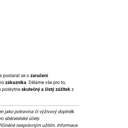
e postarat se o
zaručení
ého
zákazníka
. Děláme vše pro to,
ám poskytne
skutečný a čistý
zážitek
z
n jako potravina či výživový doplněk.
o sběratelské účely.
íčiněné nesprávným užitím. Informace