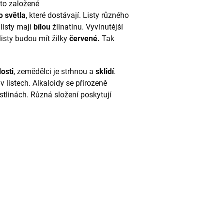
sto založené
o světla
, které dostávají. Listy různého
 listy mají
bílou
žilnatinu. Vyvinutější
 listy budou mít žilky
červené.
Tak
osti
, zemědělci je strhnou a
sklidí
.
v listech. Alkaloidy se přirozeně
rostlinách. Různá složení poskytují