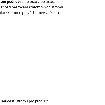
hkém
podnebí
a neroste v oblastech,
tížnosti pěstování kratomových stromů
ukce kratomu provádí právě v těchto
 součástí
stromu pro produkci