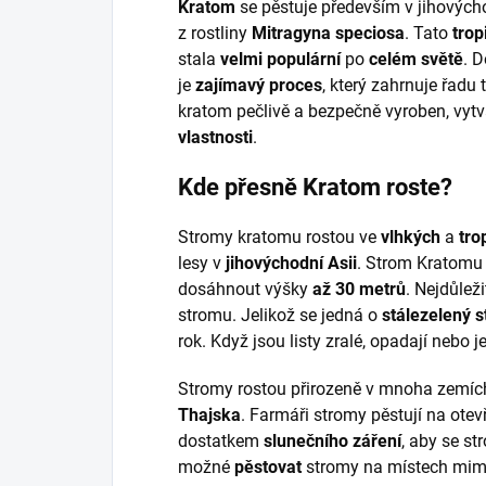
Kratom
se pěstuje především v jihovýchod
z rostliny
Mitragyna speciosa
. Tato
trop
stala
velmi populární
po
celém světě
. D
je
zajímavý proces
, který zahrnuje řadu
kratom pečlivě a bezpečně vyroben, vytvá
vlastnosti
.
Kde přesně Kratom roste?
Stromy kratomu rostou ve
vlhkých
a
tro
lesy v
jihovýchodní Asii
. Strom Kratomu
dosáhnout výšky
až 30 metrů
. Nejdůlež
stromu. Jelikož se jedná o
stálezelený 
rok. Když jsou listy zralé, opadají nebo je
Stromy rostou přirozeně v mnoha zemíc
Thajska
. Farmáři stromy pěstují na ote
dostatkem
slunečního záření
, aby se 
možné
pěstovat
stromy na místech mim