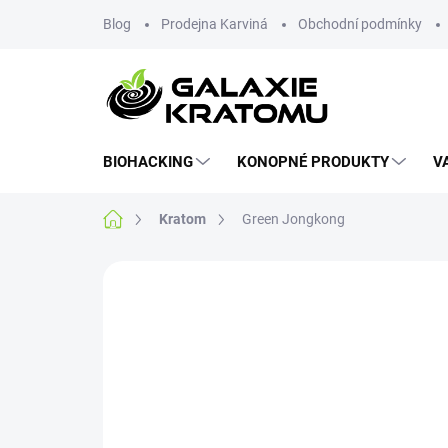
Blog
Prodejna Karviná
Obchodní podmínky
BIOHACKING
KONOPNÉ PRODUKTY
V
Kratom
Green Jongkong
5 hodnocení
Podrobnosti hodnocení
Z