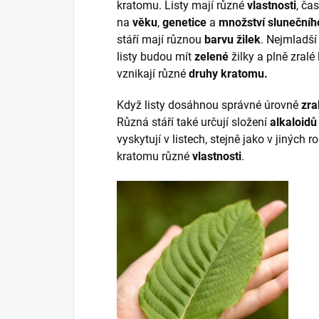
kratomu. Listy mají různé
vlastnosti
, ča
na
věku
,
genetice
a
množství slunečníh
stáří mají různou
barvu žilek
. Nejmladší
listy budou mít
zelené
žilky a plně zralé
vznikají různé
druhy kratomu.
Když listy dosáhnou správné úrovně
zral
Různá stáří také určují složení
alkaloidů
vyskytují v listech, stejně jako v jiných 
kratomu různé
vlastnosti
.