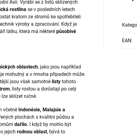
ní Asii. Vyrábí se z listů sklizených
ická rostlina
se v posledních letech
ostat kratom ze stromů ke spotřebiteli
 technik výroby a zpracování. Když je
Katego
ří látku, která má některé
působivé
EAN
:
pických oblastech
, jako jsou například
 je mohutný a v mnoha případech může
itější jsou však samotné
listy
tohoto
strom
, listy rostou a dorůstají po celý
 lze sklízet ručně.
h včetně
Indonésie, Malajsie a
vřených plochách s kvalitní půdou a
stromům
dařilo
. I když by mohlo být
o jejich
rodnou oblast
, bývá to