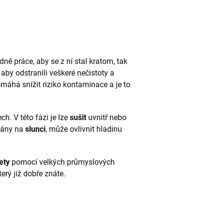
odně práce, aby se z ní stal kratom, tak
, aby odstranili veškeré nečistoty a
omáhá snížit riziko kontaminace a je to
ch. V této fázi je lze
sušit
uvnitř nebo
chány na
slunci
, může ovlivnit hladinu
ety
pomocí velkých průmyslových
který již dobře znáte.