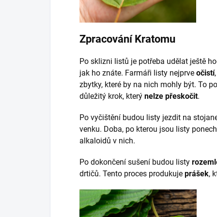
Zpracování Kratomu
Po sklizni listů je potřeba udělat ještě h
jak ho znáte. Farmáři listy nejprve
očistí
zbytky, které by na nich mohly být. To p
důležitý krok, který
nelze přeskočit
.
Po vyčištění budou listy jezdit na stojane
venku. Doba, po kterou jsou listy pone
alkaloidů v nich.
Po dokončení sušení budou listy
rozeml
drtičů. Tento proces produkuje
prášek
, 