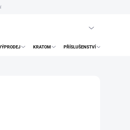
ás
Vrácení zásilky přes Zásilkovnu
PRÁZDNÝ KOŠÍK
VÝPRODEJ
KRATOM
PŘÍSLUŠENSTVÍ
BLOG