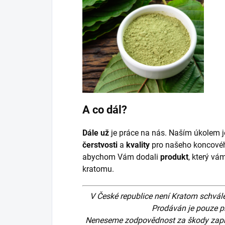
A co dál?
Dále už
je práce na nás. Naším úkolem j
čerstvosti
a
kvality
pro našeho koncov
abychom Vám dodali
produkt
, který v
kratomu.
V České republice není Kratom schvále
Prodáván je pouze pr
Neneseme zodpovědnost za škody zapř