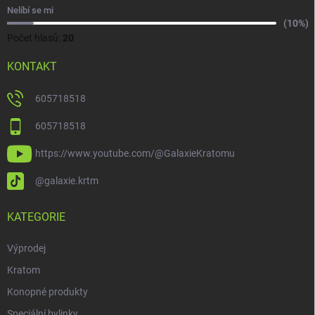
Nelíbí se mi
(10%)
Počet hlasů:
20
KONTAKT
605718518
605718518
https://www.youtube.com/@GalaxieKratomu
@galaxie.krtm
KATEGORIE
Výprodej
Kratom
Konopné produkty
Speciální bylinky