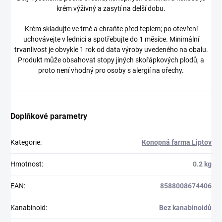
krém výživný a zasytí na delší dobu.
Krém skladujte ve tmě a chraňte před teplem; po otevření
uchovávejte v lednici a spotřebujte do 1 měsíce. Minimální
trvanlivost je obvykle 1 rok od data výroby uvedeného na obalu.
Produkt může obsahovat stopy jiných skořápkových plodů, a
proto není vhodný pro osoby s alergií na ořechy.
Doplňkové parametry
Kategorie
:
Konopná farma Liptov
Hmotnost
:
0.2 kg
EAN
:
8588008674406
Kanabinoid
:
Bez kanabinoidů