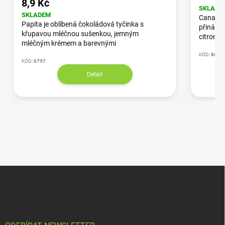
8,9 Kč
SKLADE
SKLADEM
Canapuf
Papita je oblíbená čokoládová tyčinka s
přináší 
křupavou mléčnou sušenkou, jemným
citronu
mléčným krémem a barevnými
KÓD:
8671
KÓD:
6797
Detail