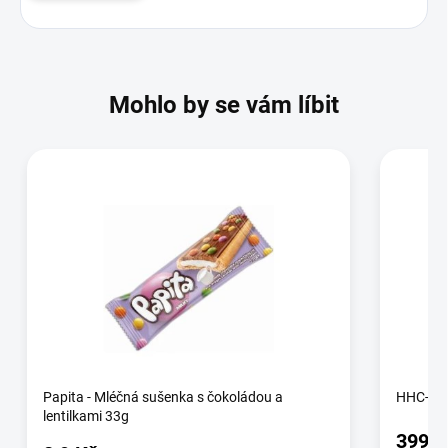
Mohlo by se vám líbit
Papita - Mléčná sušenka s čokoládou a
HHC-A C
lentilkami 33g
399 K