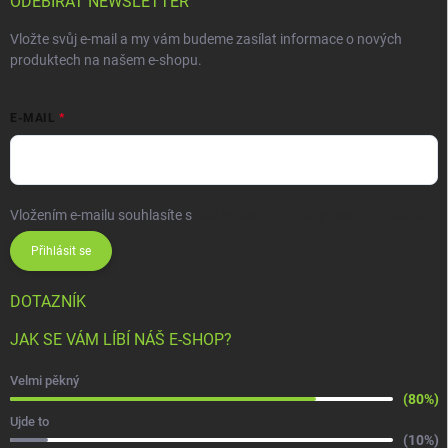
ODEBÍRAT NEWSLETTER
Vložte svůj e-mail a my vám budeme zasílat informace o nových
produktech na našem e-shopu.
E-MAIL
Vložením e-mailu souhlasíte s
podmínkami ochrany osobních údajů
Přihlásit se
DOTAZNÍK
JAK SE VÁM LÍBÍ NÁŠ E-SHOP?
Velmi pěkný
(80%)
Ujde to
(10%)