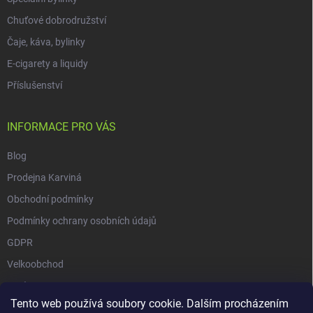
Chuťové dobrodružství
Čaje, káva, bylinky
E-cigarety a liquidy
Příslušenství
INFORMACE PRO VÁS
Blog
Prodejna Karviná
Obchodní podmínky
Podmínky ochrany osobních údajů
GDPR
Velkoobchod
O nás
Tento web používá soubory cookie. Dalším procházením
Vrácení zásilky přes Zásilkovnu