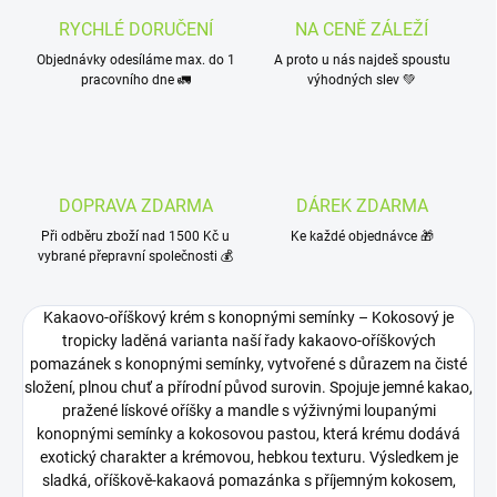
RYCHLÉ DORUČENÍ
NA CENĚ ZÁLEŽÍ
Objednávky odesíláme max. do 1
A proto u nás najdeš spoustu
pracovního dne 🚛
výhodných slev 💚
DOPRAVA ZDARMA
DÁREK ZDARMA
Při odběru zboží nad 1500 Kč u
Ke každé objednávce 🎁
vybrané přepravní společnosti 💰
Kakaovo‑oříškový krém s konopnými semínky – Kokosový je
tropicky laděná varianta naší řady kakaovo‑oříškových
pomazánek s konopnými semínky, vytvořené s důrazem na čisté
složení, plnou chuť a přírodní původ surovin. Spojuje jemné kakao,
pražené lískové oříšky a mandle s výživnými loupanými
konopnými semínky a kokosovou pastou, která krému dodává
exotický charakter a krémovou, hebkou texturu. Výsledkem je
sladká, oříškově‑kakaová pomazánka s příjemným kokosem,