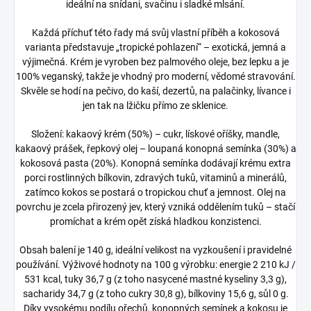
ideální na snídani, svačinu i sladké mlsání.
Každá příchuť této řady má svůj vlastní příběh a kokosová
varianta představuje „tropické pohlazení“ – exotická, jemná a
výjimečná. Krém je vyroben bez palmového oleje, bez lepku a je
100% veganský, takže je vhodný pro moderní, vědomé stravování.
Skvěle se hodí na pečivo, do kaší, dezertů, na palačinky, lívance i
jen tak na lžičku přímo ze sklenice.
Složení: kakaový krém (50%) – cukr, lískové oříšky, mandle,
kakaový prášek, řepkový olej – loupaná konopná semínka (30%) a
kokosová pasta (20%). Konopná semínka dodávají krému extra
porci rostlinných bílkovin, zdravých tuků, vitaminů a minerálů,
zatímco kokos se postará o tropickou chuť a jemnost. Olej na
povrchu je zcela přirozený jev, který vzniká oddělením tuků – stačí
promíchat a krém opět získá hladkou konzistenci.
Obsah balení je 140 g, ideální velikost na vyzkoušení i pravidelné
používání. Výživové hodnoty na 100 g výrobku: energie 2 210 kJ /
531 kcal, tuky 36,7 g (z toho nasycené mastné kyseliny 3,3 g),
sacharidy 34,7 g (z toho cukry 30,8 g), bílkoviny 15,6 g, sůl 0 g.
Díky vysokému podílu ořechů, konopných semínek a kokosu je