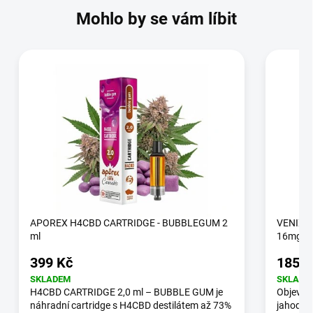
Mohlo by se vám líbit
APOREX H4CBD CARTRIDGE - BUBBLEGUM 2
VENIX-R
ml
16mg/m
399 Kč
185 K
SKLADEM
SKLADE
H4CBD CARTRIDGE 2,0 ml – BUBBLE GUM je
Objev p
náhradní cartridge s H4CBD destilátem až 73%
jahoda-k