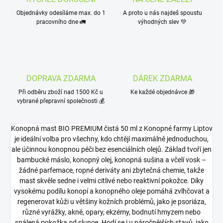
Objednávky odesíláme max. do 1
A proto u nás najdeš spoustu
pracovního dne 🚛
výhodných slev 💚
DOPRAVA ZDARMA
DÁREK ZDARMA
Při odběru zboží nad 1500 Kč u
Ke každé objednávce 🎁
vybrané přepravní společnosti 💰
Konopná mast BIO PREMIUM čistá 50 ml z Konopné farmy Liptov
je ideální volba pro všechny, kdo chtějí maximálně jednoduchou,
ale účinnou konopnou péči bez esenciálních olejů. Základ tvoří jen
bambucké máslo, konopný olej, konopná sušina a včelí vosk –
žádné parfemace, ropné deriváty ani zbytečná chemie, takže
mast skvěle sedne i velmi citlivé nebo reaktivní pokožce. Díky
vysokému podílu konopí a konopného oleje pomáhá zvlhčovat a
regenerovat kůži u většiny kožních problémů, jako je psoriáza,
různé vyrážky, akné, opary, ekzémy, bodnutí hmyzem nebo
spálená pokožka od slunce. Hodí se i u náročnějších stavů, jako