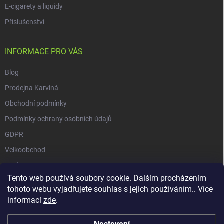
E-cigarety a liquidy
Příslušenství
INFORMACE PRO VÁS
Blog
Prodejna Karviná
Obchodní podmínky
Podmínky ochrany osobních údajů
GDPR
Velkoobchod
O nás
Tento web používá soubory cookie. Dalším procházením
Vrácení zásilky přes Zásilkovnu
tohoto webu vyjadřujete souhlas s jejich používáním.. Více
informací
zde
.