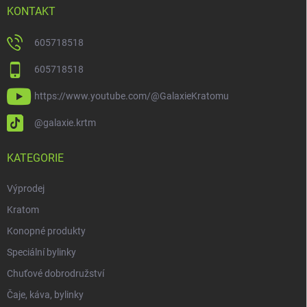
KONTAKT
605718518
605718518
https://www.youtube.com/@GalaxieKratomu
@galaxie.krtm
KATEGORIE
Výprodej
Kratom
Konopné produkty
Speciální bylinky
Chuťové dobrodružství
Čaje, káva, bylinky