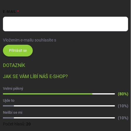
E-MAIL
Vložením e-mailu souhlasíte s
podmínkami ochrany osobních údajů
Přihlásit se
DOTAZNÍK
JAK SE VÁM LÍBÍ NÁŠ E-SHOP?
Velmi pěkný
(80%)
Ujde to
(10%)
Nelíbí se mi
(10%)
Počet hlasů:
20