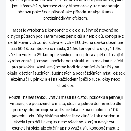
jsou křečové žíly, bércové vředy či hemoroidy, kde podporuje
obnovu pokožky a působí jako přírodní analgetikum s
protizánětlivým efektem.
Mast je vyrobená z konopného oleje a sušiny pěstované na
čistých půdách pod Tatrami bez pesticidů a herbicidů, konopí je z
certifikovaných odrůd schválených v EU. Jedna dávka obsahuje
cca 50,6% bambuckého másla, 34,6% konopného oleje, 11,4%
včelího vosku a 2% konopné sušiny – receptura a pět dní trvající
výroba zaručují jemnou, našlehanou strukturu a maximální efekt
pro pokožku. Mast se výborně hodí do domácí lékárničky na
lokální ošetření suchých, šupinatých a podrážděných míst, ložisek
ekzému či lupénky, ale i na každodenní péči o ruce, lokty nebo
chodidla.
Použití: nanes tenkou vrstvu masti na čistou pokožku a jemně ji
vmasíruj do postiženého místa, ideálně jednou denně nebo dle
potřeby; doporučuje se aplikace lokálně maximálně na 10%
povrchu těla. Díky čistému složení bez vůně je tahle varianta
skvělá i pro děti, alergiky nebo všechny, kterým nevyhovují
esenciální oleje, ale chtějí naplno využít sílu konopné masti z