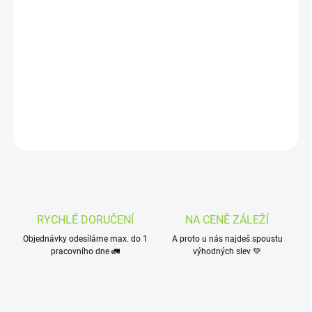
−
+
Přidat do košíku
Mascotte Original King Inside Out – prémiové papírky King Size s
lepicím okrajem na zadní straně. 32 ks, gramáž 12,5 g/m², přírodní
arabská guma. Ideální pro CBD květy.
DETAILNÍ INFORMACE
ZEPTAT SE
HLÍDAT
RYCHLÉ DORUČENÍ
NA CENĚ ZÁLEŽÍ
Objednávky odesíláme max. do 1
A proto u nás najdeš spoustu
pracovního dne 🚛
výhodných slev 💚