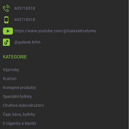
605718518
605718518
https://www.youtube.com/@GalaxieKratomu
@galaxie.krtm
KATEGORIE
Výprodej
Kratom
Konopné produkty
Speciální bylinky
Chuťové dobrodružství
Čaje, káva, bylinky
E-cigarety a liquidy