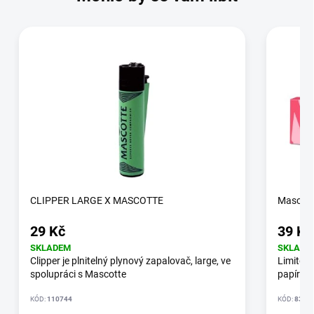
CLIPPER LARGE X MASCOTTE
Mascott
29 Kč
39 Kč
SKLADEM
SKLADE
Clipper je plnitelný plynový zapalovač, large, ve
Limitova
spolupráci s Mascotte
papírků
KÓD:
110744
KÓD:
8376