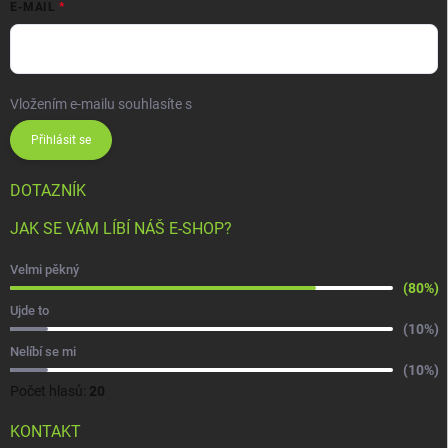
E-MAIL
Vložením e-mailu souhlasíte s
podmínkami ochrany osobních údajů
Přihlásit se
DOTAZNÍK
JAK SE VÁM LÍBÍ NÁŠ E-SHOP?
Velmi pěkný
(80%)
Ujde to
(10%)
Nelíbí se mi
(10%)
Počet hlasů:
20
KONTAKT