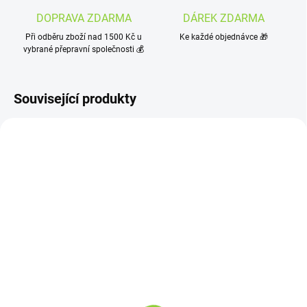
DOPRAVA ZDARMA
DÁREK ZDARMA
Při odběru zboží nad 1500 Kč u
Ke každé objednávce 🎁
vybrané přepravní společnosti 💰
Související produkty
OBJEDNÁNO
SKLADEM
(2 KS)
DTOX DRINK 10x10ml
MATCHA GLASS
799 Kč
BOTTLE
660,33 Kč bez DPH
199 Kč