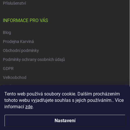
Příslušenství
INFORMACE PRO VÁS
Blog
Prodejna Karviná
Obchodní podmínky
Podmínky ochrany osobních údajů
GDPR
Velkoobchod
O nás
Tento web používá soubory cookie. Dalším procházením
Vrácení zásilky přes Zásilkovnu
tohoto webu vyjadřujete souhlas s jejich používáním.. Více
informací
zde
.
Nastavení