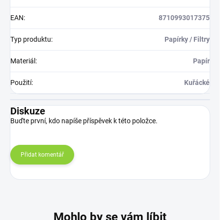
EAN
:
8710993017375
Typ produktu
:
Papírky / Filtry
Materiál
:
Papír
Použití
:
Kuřácké
Diskuze
Buďte první, kdo napíše příspěvek k této položce.
Přidat komentář
Mohlo by se vám líbit