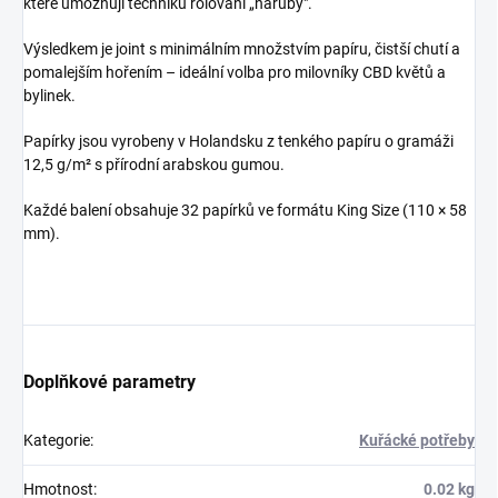
které umožňují techniku rolování „naruby".
Výsledkem je joint s minimálním množstvím papíru, čistší chutí a
pomalejším hořením – ideální volba pro milovníky CBD květů a
bylinek.
Papírky jsou vyrobeny v Holandsku z tenkého papíru o gramáži
12,5 g/m² s přírodní arabskou gumou.
Každé balení obsahuje 32 papírků ve formátu King Size (110 × 58
mm).
Doplňkové parametry
Kategorie
:
Kuřácké potřeby
Hmotnost
:
0.02 kg