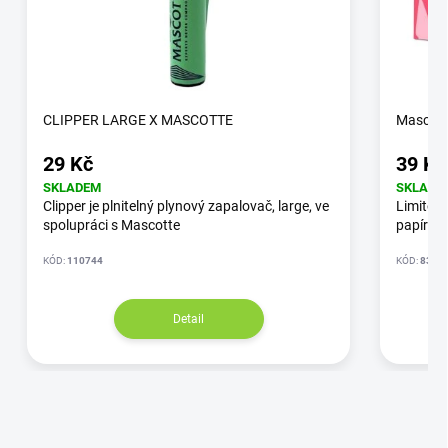
CLIPPER LARGE X MASCOTTE
Mascott
29 Kč
39 Kč
SKLADEM
SKLADE
Clipper je plnitelný plynový zapalovač, large, ve
Limitova
spolupráci s Mascotte
papírků
KÓD:
110744
KÓD:
8376
Detail