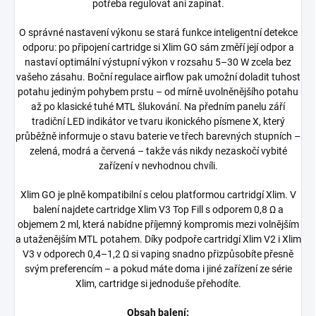
potřeba regulovat ani zapínat.
O správné nastavení výkonu se stará funkce inteligentní detekce
odporu: po připojení cartridge si Xlim GO sám změří její odpor a
nastaví optimální výstupní výkon v rozsahu 5–30 W zcela bez
vašeho zásahu. Boční regulace airflow pak umožní doladit tuhost
potahu jediným pohybem prstu – od mírně uvolněnějšího potahu
až po klasické tuhé MTL šlukování. Na předním panelu září
tradiční LED indikátor ve tvaru ikonického písmene X, který
průběžně informuje o stavu baterie ve třech barevných stupních –
zelená, modrá a červená – takže vás nikdy nezaskočí vybité
zařízení v nevhodnou chvíli.
Xlim GO je plně kompatibilní s celou platformou cartridgí Xlim. V
balení najdete cartridge Xlim V3 Top Fill s odporem 0,8 Ω a
objemem 2 ml, která nabídne příjemný kompromis mezi volnějším
a utaženějším MTL potahem. Díky podpoře cartridgí Xlim V2 i Xlim
V3 v odporech 0,4–1,2 Ω si vaping snadno přizpůsobíte přesně
svým preferencím – a pokud máte doma i jiné zařízení ze série
Xlim, cartridge si jednoduše přehodíte.
Obsah balení: