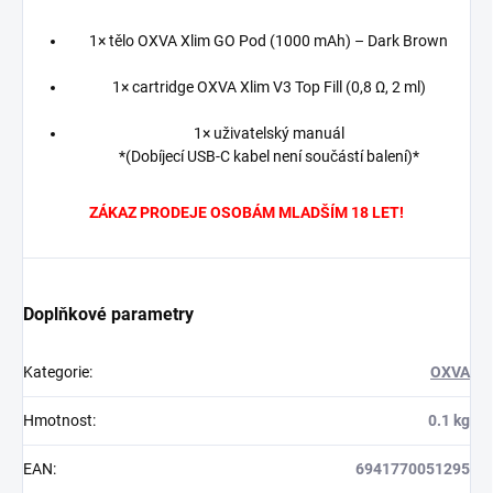
1× tělo OXVA Xlim GO Pod (1000 mAh) – Dark Brown
1× cartridge OXVA Xlim V3 Top Fill (0,8 Ω, 2 ml)
1× uživatelský manuál
*(Dobíjecí USB-C kabel není součástí balení)*
ZÁKAZ PRODEJE OSOBÁM MLADŠÍM 18 LET!
Doplňkové parametry
Kategorie
:
OXVA
Hmotnost
:
0.1 kg
EAN
:
6941770051295