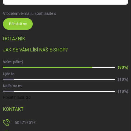
Vložením e-mailu souhlasíte s
podmínkami ochrany osobních údajů
Přihlásit se
DOTAZNÍK
JAK SE VÁM LÍBÍ NÁŠ E-SHOP?
Velmi pěkný
(80%)
Ujde to
(10%)
Nelíbí se mi
(10%)
Počet hlasů:
20
KONTAKT
605718518