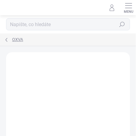
Hledat
OXVA
Podrobnosti hodnocení
Neohodnoceno
ZNAČKA:
OXVA