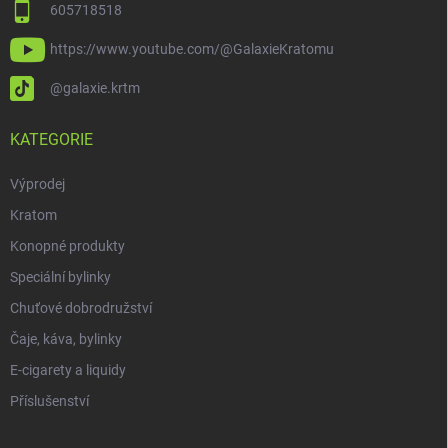
605718518
https://www.youtube.com/@GalaxieKratomu
@galaxie.krtm
KATEGORIE
Výprodej
Kratom
Konopné produkty
Speciální bylinky
Chuťové dobrodružství
Čaje, káva, bylinky
E-cigarety a liquidy
Příslušenství