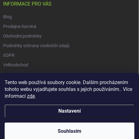
INFORMACE PRO VÁS
Blog
Prodejna Karviná
Obchodní podmínky
Podmínky ochrany osobních údajů
GDPR
Velkoobchod
O nás
Tento web používá soubory cookie. Dalším procházením
Vrácení zásilky přes Zásilkovnu
tohoto webu vyjadřujete souhlas s jejich používáním.. Více
informací
zde
.
Nastavení
Copyright 2026
GALAXIE KRATOMU
. Všechna práva vyhrazena.
Souhlasím
Vytvořil Shoptet