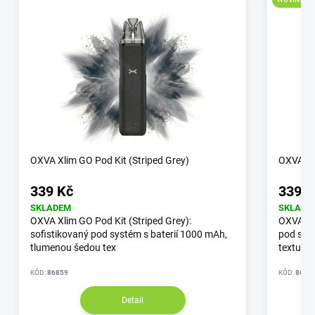
OXVA Xlim GO Pod Kit (Striped Grey)
OXVA Xli
339 Kč
339 K
SKLADEM
SKLADE
OXVA Xlim GO Pod Kit (Striped Grey):
OXVA Xli
sofistikovaný pod systém s baterií 1000 mAh,
pod syst
tlumenou šedou tex
textur
KÓD:
86859
KÓD:
8686
Detail