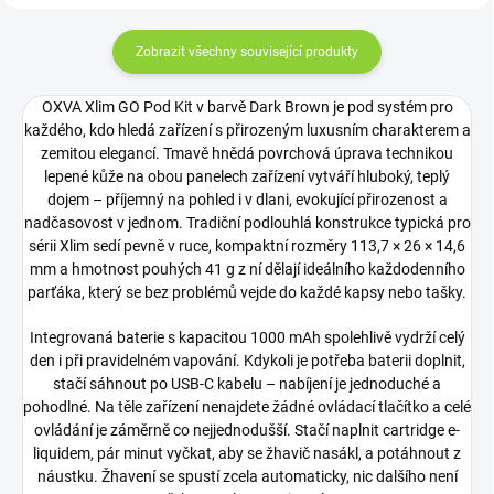
Zobrazit všechny související produkty
OXVA Xlim GO Pod Kit v barvě Dark Brown je pod systém pro
každého, kdo hledá zařízení s přirozeným luxusním charakterem a
zemitou elegancí. Tmavě hnědá povrchová úprava technikou
lepené kůže na obou panelech zařízení vytváří hluboký, teplý
dojem – příjemný na pohled i v dlani, evokující přirozenost a
nadčasovost v jednom. Tradiční podlouhlá konstrukce typická pro
sérii Xlim sedí pevně v ruce, kompaktní rozměry 113,7 × 26 × 14,6
mm a hmotnost pouhých 41 g z ní dělají ideálního každodenního
parťáka, který se bez problémů vejde do každé kapsy nebo tašky.
Integrovaná baterie s kapacitou 1000 mAh spolehlivě vydrží celý
den i při pravidelném vapování. Kdykoli je potřeba baterii doplnit,
stačí sáhnout po USB-C kabelu – nabíjení je jednoduché a
pohodlné. Na těle zařízení nenajdete žádné ovládací tlačítko a celé
ovládání je záměrně co nejjednodušší. Stačí naplnit cartridge e-
liquidem, pár minut vyčkat, aby se žhavič nasákl, a potáhnout z
náustku. Žhavení se spustí zcela automaticky, nic dalšího není