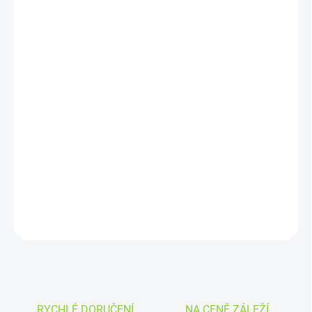
10.8.2026
MOŽNOSTI
DORUČENÍ
−
+
Přidat do košíku
OXVA Xlim GO Pod Kit (Dark Brown): kompaktní pod systém s
baterií 1000 mAh, hlubokou tmavě hnědou texturou lepené kůže,
automatickým výkonem 5–30 W a plnou kompatibilitou s
platformou Xlim pro MTL vaping.
DETAILNÍ INFORMACE
ZEPTAT SE
HLÍDAT
RYCHLÉ DORUČENÍ
NA CENĚ ZÁLEŽÍ