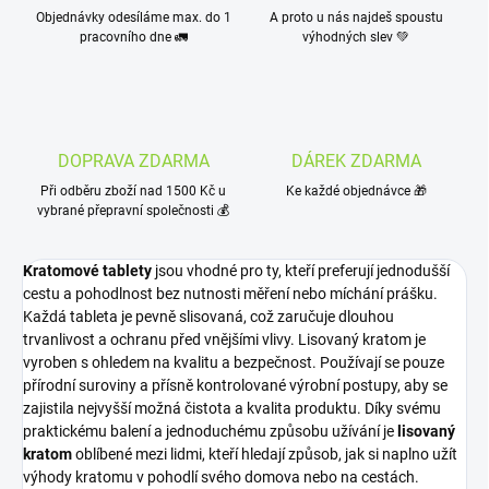
Objednávky odesíláme max. do 1
A proto u nás najdeš spoustu
pracovního dne 🚛
výhodných slev 💚
DOPRAVA ZDARMA
DÁREK ZDARMA
Při odběru zboží nad 1500 Kč u
Ke každé objednávce 🎁
vybrané přepravní společnosti 💰
Kratomové tablety
jsou vhodné pro ty, kteří preferují jednodušší
cestu a pohodlnost bez nutnosti měření nebo míchání prášku.
Každá tableta je pevně slisovaná, což zaručuje dlouhou
trvanlivost a ochranu před vnějšími vlivy. Lisovaný kratom je
vyroben s ohledem na kvalitu a bezpečnost. Používají se pouze
přírodní suroviny a přísně kontrolované výrobní postupy, aby se
zajistila nejvyšší možná čistota a kvalita produktu. Díky svému
praktickému balení a jednoduchému způsobu užívání je
lisovaný
kratom
oblíbené mezi lidmi, kteří hledají způsob, jak si naplno užít
výhody kratomu v pohodlí svého domova nebo na cestách.