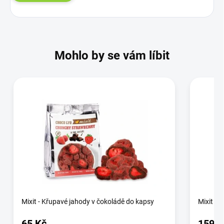
Mohlo by se vám líbit
Mixit - Křupavé jahody v čokoládě do kapsy
Mixit - 
65 Kč
159 K