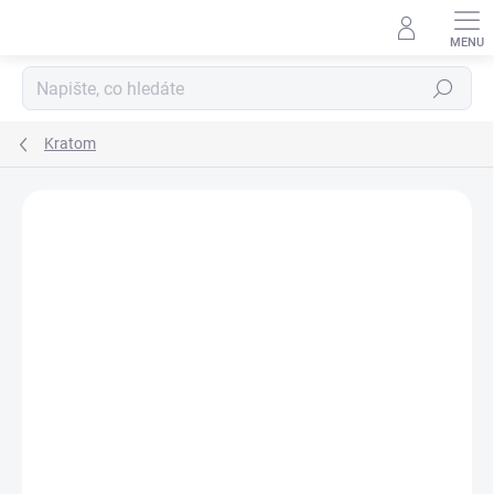
Hledat
Kratom
Podrobnosti hodnocení
1 hodnocení
ZNAČKA:
GALAXIE KRATOMU