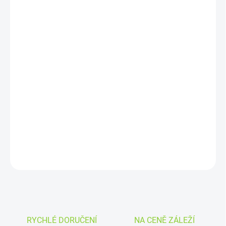
VARIANTA
MOŽNOSTI DORUČENÍ
−
+
Přidat do košíku
Tyto
kratomové tablety
jsou navrženy tak, aby poskytovaly
jednoduchý a praktický způsob použití kratomu.
Výroba lisovaného kratomu zajišťuje, že je produkt snadno
přenosný a diskrétní.
DETAILNÍ INFORMACE
ZEPTAT SE
HLÍDAT
RYCHLÉ DORUČENÍ
NA CENĚ ZÁLEŽÍ