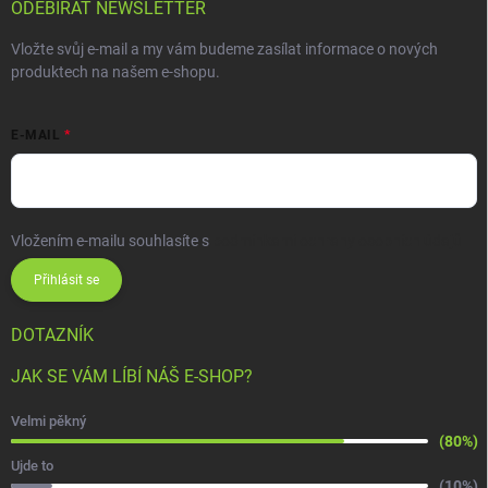
ODEBÍRAT NEWSLETTER
Vložte svůj e-mail a my vám budeme zasílat informace o nových
produktech na našem e-shopu.
E-MAIL
Vložením e-mailu souhlasíte s
podmínkami ochrany osobních údajů
Přihlásit se
DOTAZNÍK
JAK SE VÁM LÍBÍ NÁŠ E-SHOP?
Velmi pěkný
(80%)
Ujde to
(10%)