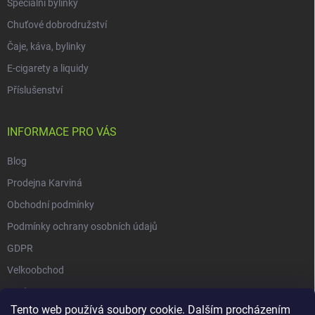
Speciální bylinky
Chuťové dobrodružství
Čaje, káva, bylinky
E-cigarety a liquidy
Příslušenství
INFORMACE PRO VÁS
Blog
Prodejna Karviná
Obchodní podmínky
Podmínky ochrany osobních údajů
GDPR
Velkoobchod
O nás
Tento web používá soubory cookie. Dalším procházením
Vrácení zásilky přes Zásilkovnu