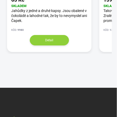
SKLADEM
SKLADE
Jahůdky z jedné a druhé kapsy. Jsou obalené v
Takové b
čokoládě a lahodné tak, že by to nevymyslel ani
Zralé a 
Čapek.
proměnil
KÓD:
9980
KÓD:
1395
Detail