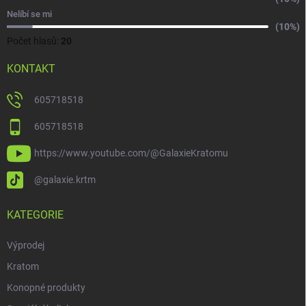
Nelíbí se mi
(10%)
Počet hlasů:
20
KONTAKT
605718518
605718518
https://www.youtube.com/@GalaxieKratomu
@galaxie.krtm
KATEGORIE
Výprodej
Kratom
Konopné produkty