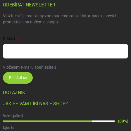
ODEBÍRAT NEWSLETTER
Vložte svůj e-mail a my vám budeme zasílat informace o nových
produktech na našem e-shopu.
E-MAIL
Vložením e-mailu souhlasíte s
podmínkami ochrany osobních údajů
Přihlásit se
DOTAZNÍK
JAK SE VÁM LÍBÍ NÁŠ E-SHOP?
Velmi pěkný
(80%)
Ujde to