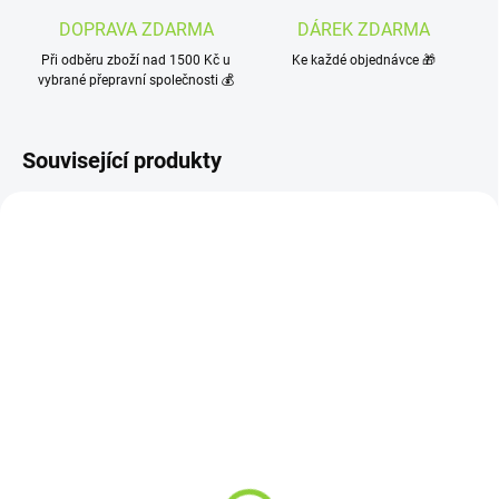
DOPRAVA ZDARMA
DÁREK ZDARMA
Při odběru zboží nad 1500 Kč u
Ke každé objednávce 🎁
vybrané přepravní společnosti 💰
Související produkty
SKLADEM
(>10 KS)
SKLADEM
(>10 KS)
RELX Náhradní Pod –
VENIX X2 WATER
Menthol Plus 2 ks
MELON-X
199 Kč