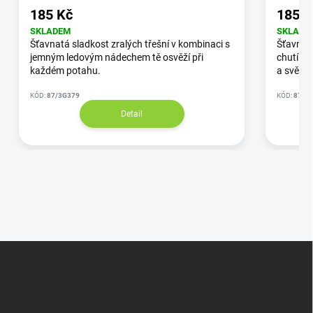
185 Kč
185 K
SKLADEM
SKLADE
Šťavnatá sladkost zralých třešní v kombinaci s
Šťavnaté
jemným ledovým nádechem tě osvěží při
chutí. P
každém potahu.
a svěžes
KÓD:
87/3G379
KÓD:
87/3
Detail