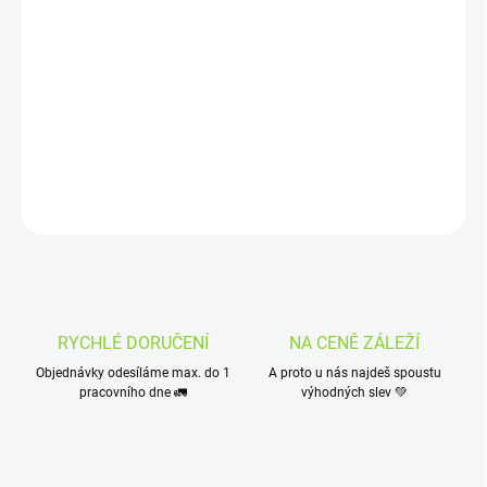
−
+
Přidat do košíku
RELX Forest Berries pod nabízí autentickou směs lesních bobulí s
mátově svěžím zakončením. Ideální volba pro milovníky ovocného
vapingu.
V balení najdete 2 pody,
každý pro cca 950 potáhnutí.
DETAILNÍ INFORMACE
ZEPTAT SE
HLÍDAT
RYCHLÉ DORUČENÍ
NA CENĚ ZÁLEŽÍ
Objednávky odesíláme max. do 1
A proto u nás najdeš spoustu
pracovního dne 🚛
výhodných slev 💚