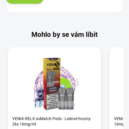
Mohlo by se vám líbit
VENIX-RELX soMatch Pods - Ledové hrozny
VENIX-R
2ks 16mg/ml
16mg/m