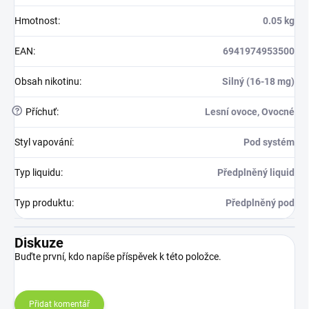
Hmotnost
:
0.05 kg
EAN
:
6941974953500
Obsah nikotinu
:
Silný (16-18 mg)
?
Příchuť
:
Lesní ovoce, Ovocné
Styl vapování
:
Pod systém
Typ liquidu
:
Předplněný liquid
Typ produktu
:
Předplněný pod
Diskuze
Buďte první, kdo napíše příspěvek k této položce.
Přidat komentář