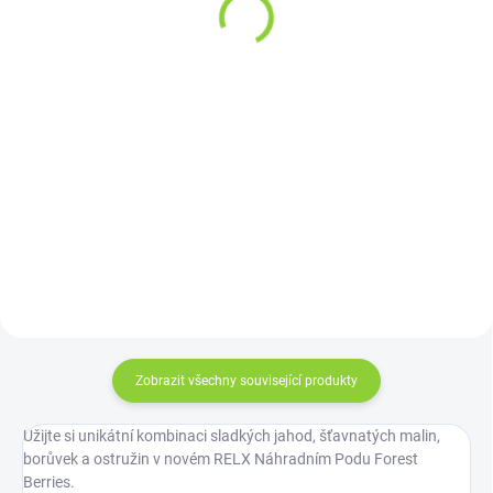
69 Kč
164,46 Kč bez DPH
57,02 Kč bez DPH
552,78 Kč / 10 ml
Do košíku
Do košíku
Sladký a osvěžující meloun v
Náhradní pody RELX Menthol
každém potažení. VENIX X2 –
Plus přinášejí intenzivní
Water Melon-X přináší dokonalý
mentolovou chuť s extra
ovocný zážitek se zvýšenou
chladivým efektem. V balení
kapacitou 900 potahů, která vás
najdete 2 pody, každý pro cca
bude provázet celý den.
950 potáhnutí.
Zobrazit všechny související produkty
Užijte si unikátní kombinaci sladkých jahod, šťavnatých malin,
borůvek a ostružin v novém RELX Náhradním Podu Forest
Berries.