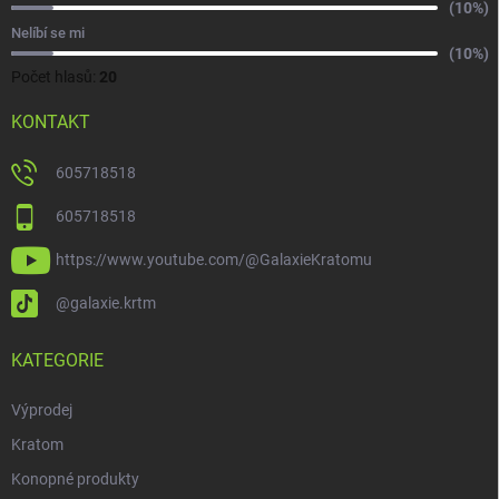
(10%)
Nelíbí se mi
(10%)
Počet hlasů:
20
KONTAKT
605718518
605718518
https://www.youtube.com/@GalaxieKratomu
@galaxie.krtm
KATEGORIE
Výprodej
Kratom
Konopné produkty