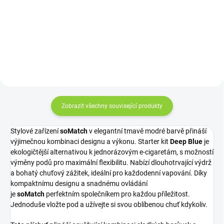
spojuje decentní vzhled s
nabije energií a chuťově potěší na
maximální funkčností. Matná
plné čáře. Vyvážená sladkost s
černá působí elegantně a
osvěžujícím dozvukem a parádně
nenápadně zároveň – ideální
věrný chuťový...
volba pro každou...
Zobrazit všechny související produkty
Stylové zařízení
soMatch
v elegantní tmavě modré barvě přináší
výjimečnou kombinaci designu a výkonu. Starter kit
Deep Blue
je
ekologičtější alternativou k jednorázovým e-cigaretám, s možností
výměny podů pro maximální flexibilitu. Nabízí dlouhotrvající výdrž
a bohatý chuťový zážitek, ideální pro každodenní vapování. Díky
kompaktnímu designu a snadnému ovládání
je
soMatch
perfektním společníkem pro každou příležitost.
Jednoduše vložte
pod
a užívejte si svou oblíbenou chuť kdykoliv.