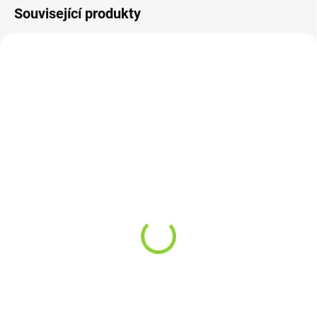
Související produkty
SKLADEM
SKLADEM
(7 KS)
(>10 KS)
VENIX MAX PRO Zařízení
VENIX POD MAX FRUIT-X
- SHADOW
20mg/ml
99 Kč
109 Kč
81,82 Kč bez DPH
90,08 Kč bez DPH
Do košíku
Do košíku
Čistý styl v černém
Mix těch nejšťavnatějších plodů v
provedení. MAX PRO SHADOW
jednom podu. MAX FRUIT-X tě