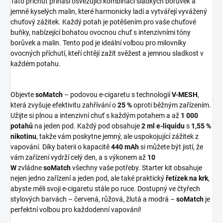
Tato příchuť přináší osvěžující kombinaci sladkých borůvek a
jemně kyselých malin, které harmonicky ladí a vytvářejí vyvážený
chuťový zážitek. Každý potah je potěšením pro vaše chuťové
buňky, nabízející bohatou ovocnou chuť s intenzivními tóny
borůvek a malin. Tento pod je ideální volbou pro milovníky
ovocných příchutí, kteří chtějí zažít svěžest a jemnou sladkost v
každém potahu.
Objevte
soMatch
– podovou e-cigaretu s technologií
V-
MESH
,
která zvyšuje efektivitu zahřívání o
25 %
oproti běžným zařízením.
Užijte si plnou a intenzivní chuť s každým potahem a až
1 000
potahů
na jeden pod. Každý pod obsahuje
2 ml e-liquidu
s
1,55 %
nikotinu
, takže vám poskytne jemný, ale uspokojující zážitek z
vapování. Díky baterii o kapacitě
440 mAh
si můžete být jistí, že
vám zařízení vydrží celý den, a s výkonem až
10
W
zvládne
soMatch
všechny vaše potřeby. Starter kit obsahuje
nejen jedno zařízení a jeden pod, ale také praktický
řetízek na krk
,
abyste měli svoji e-cigaretu stále po ruce. Dostupný ve čtyřech
stylových barvách – červená, růžová, žlutá a modrá –
soMatch
je
perfektní volbou pro každodenní vapování!