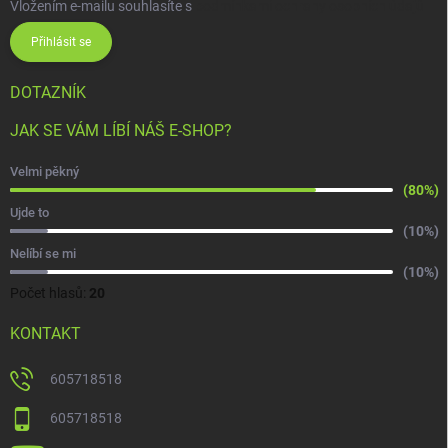
Vložením e-mailu souhlasíte s
podmínkami ochrany osobních údajů
Přihlásit se
DOTAZNÍK
JAK SE VÁM LÍBÍ NÁŠ E-SHOP?
Velmi pěkný
(80%)
Ujde to
(10%)
Nelíbí se mi
(10%)
Počet hlasů:
20
KONTAKT
605718518
605718518