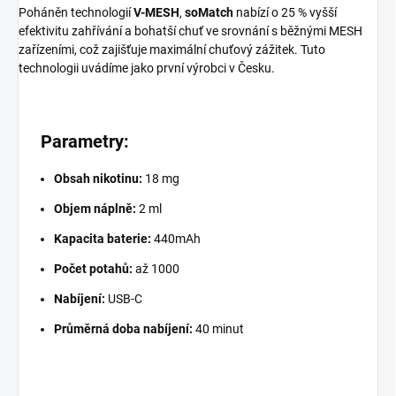
Poháněn technologií
V-MESH
,
soMatch
nabízí o 25 % vyšší
efektivitu zahřívání a bohatší chuť ve srovnání s běžnými MESH
zařízeními, což zajišťuje maximální chuťový zážitek. Tuto
technologii uvádíme jako první výrobci v Česku.
Parametry:
Obsah nikotinu:
18 mg
Objem náplně:
2 ml
Kapacita
baterie
:
440mAh
Počet potahů:
až 1000
Nabíjení:
USB-C
Průměrná doba nabíjení:
40 minut