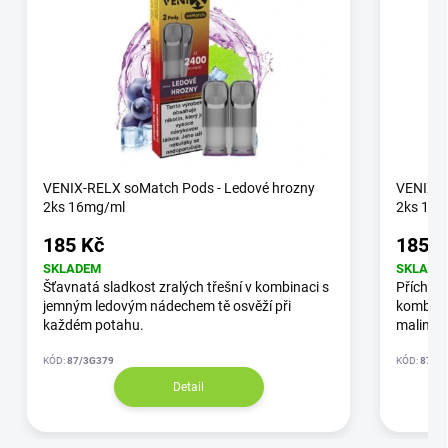
VENIX-RELX soMatch Pods - Ledové hrozny
VENIX-R
2ks 16mg/ml
2ks 16
185 Kč
185 K
SKLADEM
SKLADE
Šťavnatá sladkost zralých třešní v kombinaci s
Příchuť 
jemným ledovým nádechem tě osvěží při
kombina
každém potahu.
malin, k
KÓD:
87/3G379
KÓD:
87/3
Detail