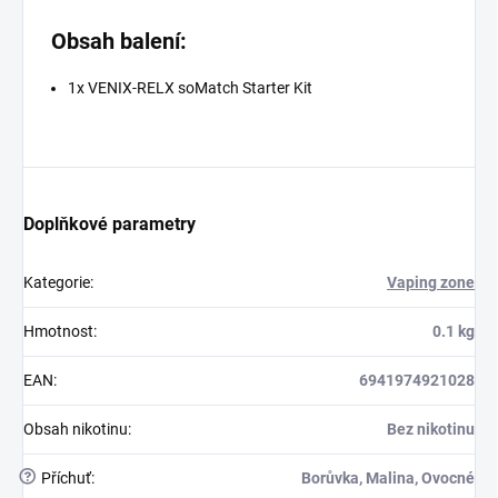
Obsah balení:
1x VENIX-RELX soMatch Starter Kit
Doplňkové parametry
Kategorie
:
Vaping zone
Hmotnost
:
0.1 kg
EAN
:
6941974921028
Obsah nikotinu
:
Bez nikotinu
?
Příchuť
:
Borůvka, Malina, Ovocné