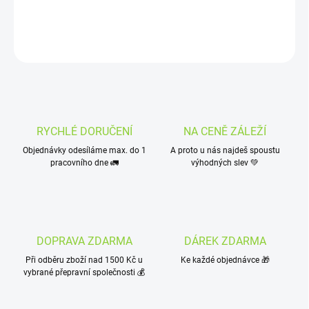
DETAILNÍ INFORMACE
ZEPTAT SE
HLÍDAT
RYCHLÉ DORUČENÍ
NA CENĚ ZÁLEŽÍ
Objednávky odesíláme max. do 1
A proto u nás najdeš spoustu
pracovního dne 🚛
výhodných slev 💚
DOPRAVA ZDARMA
DÁREK ZDARMA
Při odběru zboží nad 1500 Kč u
Ke každé objednávce 🎁
vybrané přepravní společnosti 💰