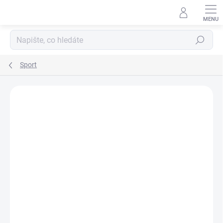
Hledat
Sport
Podrobnosti hodnocení
Neohodnoceno
ZNAČKA:
RV
TIP