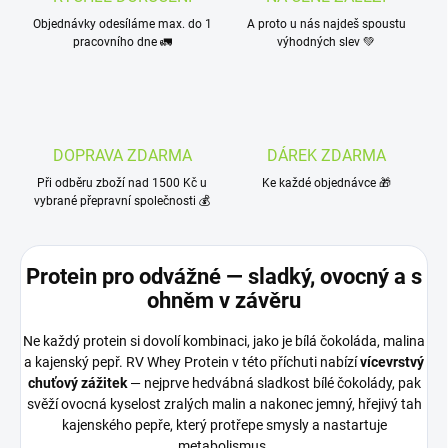
Objednávky odesíláme max. do 1
A proto u nás najdeš spoustu
pracovního dne 🚛
výhodných slev 💚
DOPRAVA ZDARMA
DÁREK ZDARMA
Při odběru zboží nad 1500 Kč u
Ke každé objednávce 🎁
vybrané přepravní společnosti 💰
Protein pro odvážné — sladký, ovocný a s
ohněm v závěru
Ne každý protein si dovolí kombinaci, jako je bílá čokoláda, malina
a kajenský pepř. RV Whey Protein v této příchuti nabízí
vícevrstvý
chuťový zážitek
— nejprve hedvábná sladkost bílé čokolády, pak
svěží ovocná kyselost zralých malin a nakonec jemný, hřejivý tah
kajenského pepře, který protřepe smysly a nastartuje
metabolismus.