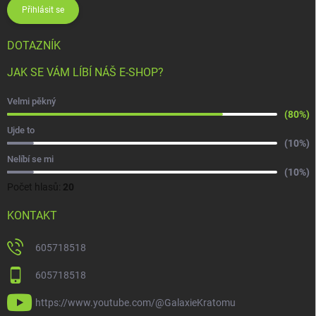
Přihlásit se
DOTAZNÍK
JAK SE VÁM LÍBÍ NÁŠ E-SHOP?
Velmi pěkný
(80%)
Ujde to
(10%)
Nelíbí se mi
(10%)
Počet hlasů:
20
KONTAKT
605718518
605718518
https://www.youtube.com/@GalaxieKratomu