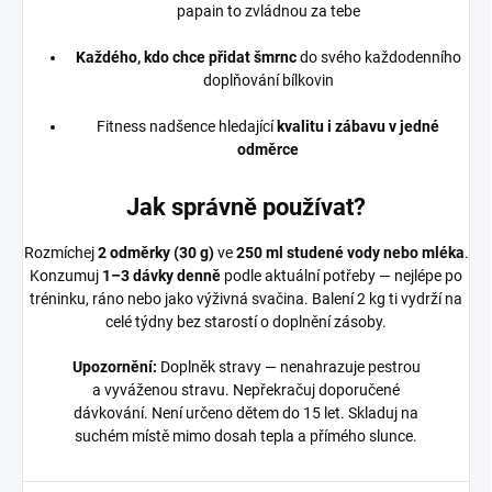
papain to zvládnou za tebe
Každého, kdo chce přidat šmrnc
do svého každodenního
doplňování bílkovin
Fitness nadšence hledající
kvalitu i zábavu v jedné
odměrce
Jak správně používat?
Rozmíchej
2 odměrky (30 g)
ve
250 ml studené vody nebo mléka
.
Konzumuj
1–3 dávky denně
podle aktuální potřeby — nejlépe po
tréninku, ráno nebo jako výživná svačina. Balení 2 kg ti vydrží na
celé týdny bez starostí o doplnění zásoby.
Upozornění:
Doplněk stravy — nenahrazuje pestrou
a vyváženou stravu. Nepřekračuj doporučené
dávkování. Není určeno dětem do 15 let. Skladuj na
suchém místě mimo dosah tepla a přímého slunce.