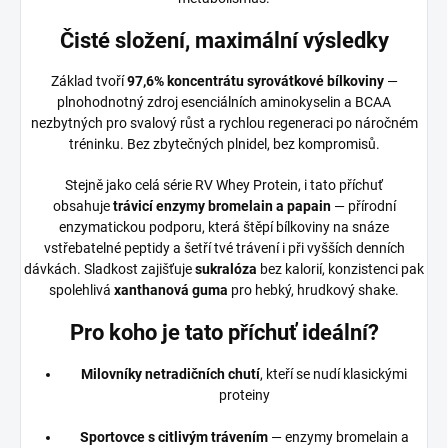
Čisté složení, maximální výsledky
Základ tvoří
97,6% koncentrátu syrovátkové bílkoviny
—
plnohodnotný zdroj esenciálních aminokyselin a BCAA
nezbytných pro svalový růst a rychlou regeneraci po náročném
tréninku. Bez zbytečných plnidel, bez kompromisů.
Stejně jako celá série RV Whey Protein, i tato příchuť
obsahuje
trávicí enzymy bromelain a papain
— přírodní
enzymatickou podporu, která štěpí bílkoviny na snáze
vstřebatelné peptidy a šetří tvé trávení i při vyšších denních
dávkách. Sladkost zajišťuje
sukralóza
bez kalorií, konzistenci pak
spolehlivá
xanthanová guma
pro hebký, hrudkový shake.
Pro koho je tato příchuť ideální?
Milovníky netradičních chutí
, kteří se nudí klasickými
proteiny
Sportovce s citlivým trávením
— enzymy bromelain a