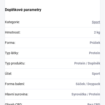
Doplňkové parametry
Kategorie
:
Sport
Hmotnost
:
2 kg
Forma
:
Prášek
Typ látky
:
Protein
Typ produktu
:
Protein / Doplněk
Účel
:
Sport
Forma balení
:
Sáček / Doypack
Hlavní surovina
:
Syrovátka / Protein
Obsah CBD
:
Bez CBD