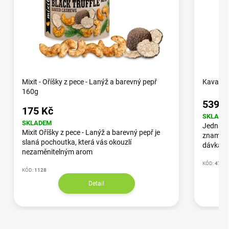
Mixit - Oříšky z pece - Lanýž a barevný pepř
Kava Ka
160g
539 K
175 Kč
SKLADE
SKLADEM
Jedná s
Mixit Oříšky z pece - Lanýž a barevný pepř je
znamená,
slaná pochoutka, která vás okouzlí
dávka i
nezaměnitelným arom
KÓD:
4710
KÓD:
1128
Detail