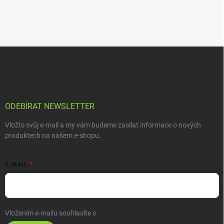
ODEBÍRAT NEWSLETTER
Vložte svůj e-mail a my vám budeme zasílat informace o nových
produktech na našem e-shopu.
E-MAIL
Vložením e-mailu souhlasíte s
podmínkami ochrany osobních údajů