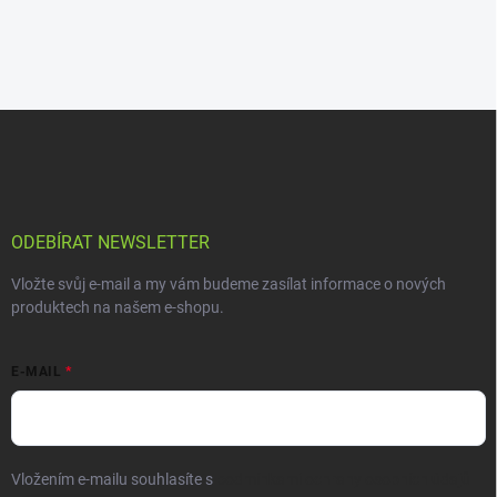
ODEBÍRAT NEWSLETTER
Vložte svůj e-mail a my vám budeme zasílat informace o nových
produktech na našem e-shopu.
E-MAIL
Vložením e-mailu souhlasíte s
podmínkami ochrany osobních údajů