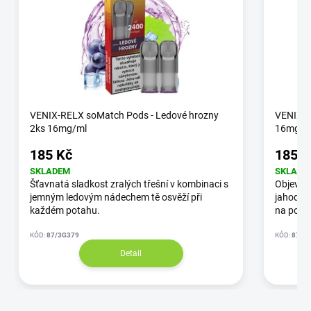
VENIX-RELX soMatch Pods - Ledové hrozny
VENIX-R
2ks 16mg/ml
16mg/m
185 Kč
185 K
SKLADEM
SKLADE
Šťavnatá sladkost zralých třešní v kombinaci s
Objev p
jemným ledovým nádechem tě osvěží při
jahoda-k
každém potahu.
na pod a
KÓD:
87/3G379
KÓD:
87/3
Detail