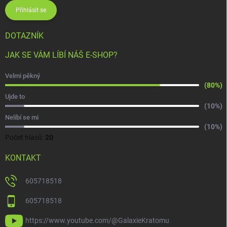
Přihlásit se
DOTAZNÍK
JAK SE VÁM LÍBÍ NÁŠ E-SHOP?
Velmi pěkný
(80%)
Ujde to
(10%)
Nelíbí se mi
(10%)
Počet hlasů:
20
KONTAKT
605718518
605718518
https://www.youtube.com/@GalaxieKratomu