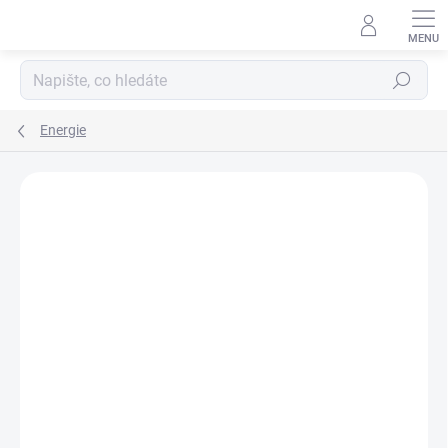
Hledat
Energie
Podrobnosti hodnocení
1 hodnocení
ZNAČKA:
APOREX