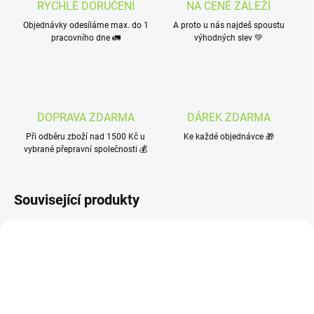
RYCHLÉ DORUČENÍ
NA CENĚ ZÁLEŽÍ
Objednávky odesíláme max. do 1
A proto u nás najdeš spoustu
pracovního dne 🚛
výhodných slev 💚
DOPRAVA ZDARMA
DÁREK ZDARMA
Při odběru zboží nad 1500 Kč u
Ke každé objednávce 🎁
vybrané přepravní společnosti 💰
Související produkty
AKCE
TIP