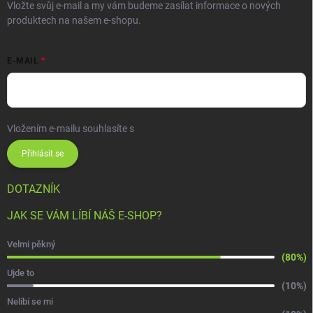
Vložte svůj e-mail a my vám budeme zasílat informace o nových
produktech na našem e-shopu.
E-MAIL
Vložením e-mailu souhlasíte s
podmínkami ochrany osobních údajů
Přihlásit se
DOTAZNÍK
JAK SE VÁM LÍBÍ NÁŠ E-SHOP?
Velmi pěkný
(80%)
Ujde to
(10%)
Nelíbí se mi