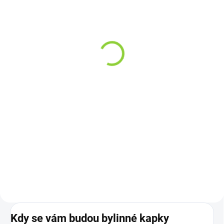
Hemnia Drop2Top -
Cannor Tribargin Intimní
intimní olej s vibračním
gel 50 ml
efektem 5 ml
249 Kč
299 Kč
205,79 Kč bez DPH
247,11 Kč bez DPH
49,80 Kč / 10 ml
59,80 Kč / 1 ml
Do košíku
Do košíku
Cannor Tribargin je prémiový
CBD intimní gel na vodní bázi,
Hemnia Drop2Top je přírodní
který zajišťuje dokonalé klouzání
intimní olej s unikátním
a komfort při intimních chvílích.
vibračním efektem, který přináší
Složení na 100% přírodní bázi s
nové rozměry potěšení pro muže i
protizánětlivým...
ženy. Speciální složení na bázi
kokosového oleje, skvalanu...
Kdy se vám budou bylinné kapky