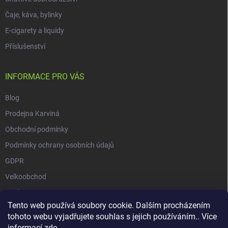
Čaje, káva, bylinky
E-cigarety a liquidy
Příslušenství
INFORMACE PRO VÁS
Blog
Prodejna Karviná
Obchodní podmínky
Podmínky ochrany osobních údajů
GDPR
Velkoobchod
O nás
Tento web používá soubory cookie. Dalším procházením
Vrácení zásilky přes Zásilkovnu
tohoto webu vyjadřujete souhlas s jejich používáním.. Více
informací
zde
.