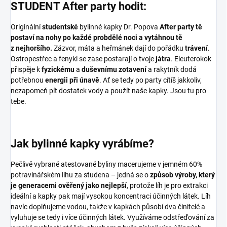
STUDENT After party hodit:
Originální
studentské
bylinné kapky Dr. Popova
After party tě
postaví na nohy po každé probdělé noci a vytáhnou tě
z nejhoršího.
Zázvor, máta a heřmánek dají do pořádku
trávení
.
Ostropestřec a fenykl se zase postarají o tvoje
játra
. Eleuterokok
přispěje k
fyzickému
a
duševnímu zotavení
a rakytník dodá
potřebnou
energii při únavě
. Ať se tedy po party cítíš jakkoliv,
nezapomeň pít dostatek vody a použít naše kapky. Jsou tu pro
tebe.
Jak bylinné kapky vyrábíme?
Pečlivě vybrané atestované byliny macerujeme v jemném 60%
potravinářském lihu za studena – jedná se o
způsob výroby, který
je generacemi ověřený jako nejlepší
, protože líh je pro extrakci
ideální a kapky pak mají vysokou koncentraci účinných látek. Líh
navíc doplňujeme vodou, takže v kapkách působí dva činitelé a
vyluhuje se tedy i více účinných látek. Využíváme odstřeďování za