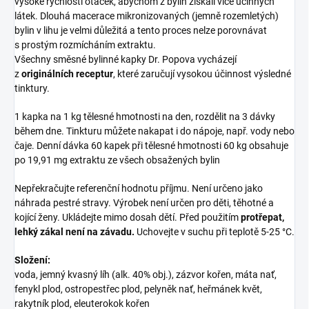
vysoké rychlosti otáček, abychom z bylin získali více účinných
látek. Dlouhá macerace mikronizovaných (jemně rozemletých)
bylin v lihu je velmi důležitá a tento proces nelze porovnávat
s prostým rozmícháním extraktu.
Všechny směsné bylinné kapky Dr. Popova vycházejí
z
originálních receptur
, které zaručují vysokou účinnost výsledné
tinktury.
1 kapka na 1 kg tělesné hmotnosti na den, rozdělit na 3 dávky
během dne. Tinkturu můžete nakapat i do nápoje, např. vody nebo
čaje. Denní dávka 60 kapek při tělesné hmotnosti 60 kg obsahuje
po 19,91 mg extraktu ze všech obsažených bylin
Nepřekračujte referenční hodnotu příjmu. Není určeno jako
náhrada pestré stravy. Výrobek není určen pro děti, těhotné a
kojící ženy. Ukládejte mimo dosah dětí. Před použitím
protřepat,
lehký zákal není na závadu.
Uchovejte v suchu při teplotě 5-25 °C.
Složení:
voda, jemný kvasný líh (alk. 40% obj.), zázvor kořen, máta nať,
fenykl plod, ostropestřec plod, pelyněk nať, heřmánek květ,
rakytník plod, eleuterokok kořen