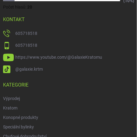
(10%)
Počet hlasů:
20
KONTAKT
605718518
605718518
https://www.youtube.com/@GalaxieKratomu
@galaxie.krtm
KATEGORIE
Výprodej
Kratom
Konopné produkty
Speciální bylinky
Chuťové dobrodružství