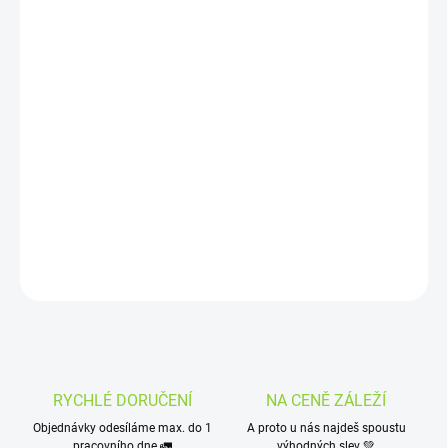
DORUČIT DO:
11.8.2026
MOŽNOSTI
DORUČENÍ
−
+
Přidat do košíku
Po probdělé noci tě postaví na nohy. Doplněk stravy.
DETAILNÍ INFORMACE
ZEPTAT SE
HLÍDAT
RYCHLÉ DORUČENÍ
NA CENĚ ZÁLEŽÍ
Objednávky odesíláme max. do 1
A proto u nás najdeš spoustu
pracovního dne 🚛
výhodných slev 💚