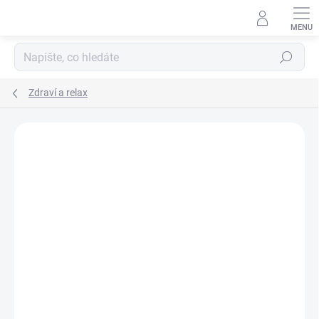
Hledat
Zdraví a relax
Podrobnosti hodnocení
Neohodnoceno
ZNAČKA:
DR. POPOV