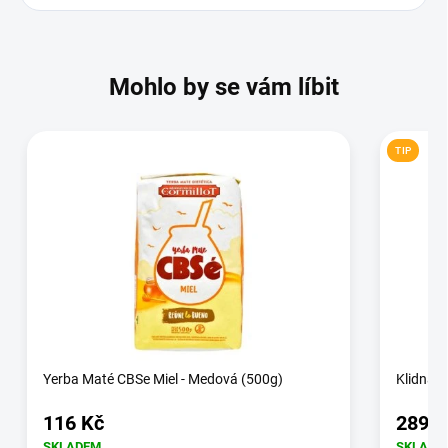
Mohlo by se vám líbit
TIP
Yerba Maté CBSe Miel - Medová (500g)
Klidná ž
116 Kč
289 K
SKLADEM
SKLADE