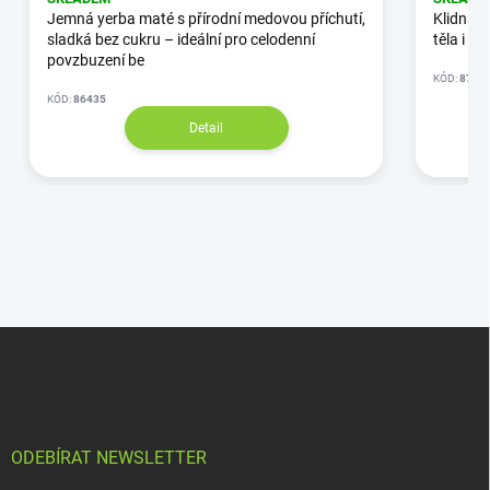
Jemná yerba maté s přírodní medovou příchutí,
Klidná ž
sladká bez cukru – ideální pro celodenní
těla i my
povzbuzení be
KÓD:
87/3
KÓD:
86435
Detail
ODEBÍRAT NEWSLETTER