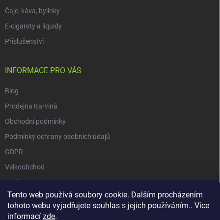
Čaje, káva, bylinky
E-cigarety a liquidy
Příslušenství
INFORMACE PRO VÁS
Blog
Prodejna Karviná
Obchodní podmínky
Podmínky ochrany osobních údajů
GDPR
Velkoobchod
O nás
Tento web používá soubory cookie. Dalším procházením
Vrácení zásilky přes Zásilkovnu
tohoto webu vyjadřujete souhlas s jejich používáním.. Více
informací
zde
.