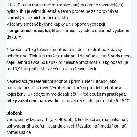
látek. Dlouhá macerace mikronizovaných (jemně rozemletých)
bylin v lihu je velmi důležitá a tento proces nelze porovnávat
s prostým rozmícháním extraktu.
Všechny směsné bylinné kapky Dr. Popova vycházejí
z
originálních receptur
, které zaručují vysokou účinnost výsledné
tinktury.
1 kapka na 1 kg tělesné hmotnosti na den, rozdělit na 3 dávky
během dne. Tinkturu můžete nakapat i do nápoje, např. vody nebo
čaje. Denní dávka 60 kapek při tělesné hmotnosti 60 kg obsahuje
po 19,91 mg extraktu ze všech obsažených bylin.
Nepřekračujte referenční hodnotu příjmu. Není určeno jako
náhrada pestré stravy. Výrobek není určen pro děti, těhotné a
kojící ženy. Ukládejte mimo dosah dětí. Před použitím
protřepat,
lehký zákal není na závadu.
Uchovejte v suchu při teplotě 5-25 °C.
Složení:
voda, jemný kvasný líh (alk. 40% obj.), kozlík kořen, mučenka nať,
ashwagandha kořen, levandule květ, třezalka nať, meduňka nať,
chmel šištice