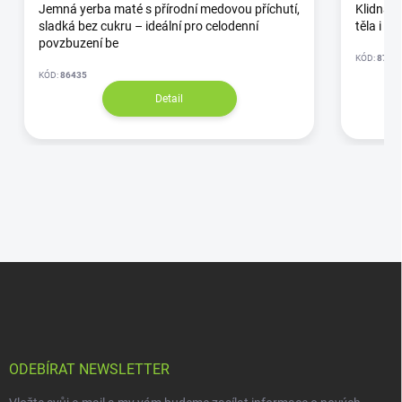
Jemná yerba maté s přírodní medovou příchutí,
Klidná ž
sladká bez cukru – ideální pro celodenní
těla i my
povzbuzení be
KÓD:
87/3
KÓD:
86435
Detail
ODEBÍRAT NEWSLETTER