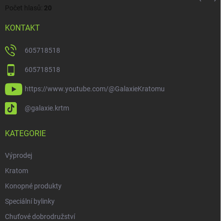
Počet hlasů:
20
KONTAKT
605718518
605718518
https://www.youtube.com/@GalaxieKratomu
@galaxie.krtm
KATEGORIE
Výprodej
Kratom
Konopné produkty
Speciální bylinky
Chuťové dobrodružství