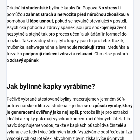
Originální
studentské
bylinné kapky Dr. Popova
No stress
ti
pomůžou
zahnat strach a nervozitu před náročnou zkouškou
a
pomohou ti
lépe usnout
, pokud se nevalně převaluješ v posteli.
Psychická pohoda a zdravý spánek jsou pro spokojenější život
nezbytné a stejně tak pro proces učení a ukládání informací do
mozku. Takže žádný stres, tyto kapky jsou tu pro tebe. Kozlík,
mučenka, ashwagandha a levandule
redukují stres
. Meduňka a
třezalka
podporují duševní zdraví
a
relaxaci
. Chmel se postará
o
zdravý spánek
.
Jak bylinné kapky vyrábíme?
Pečlivě vybrané atestované byliny macerujeme v jemném 60%
potravinářském lihu za studena – jedná se o
způsob výroby, který
je generacemi ověřený jako nejlepší
, protože líh je pro extrakci
ideální a kapky pak mají vysokou koncentraci účinných látek. Líh
navíc doplňujeme vodou, takže v kapkách působí dva činitelé a
vyluhuje se tedy i více účinných látek. Využíváme odstřeďování za
vysoké rychlosti otáček, abychom z bylin získali více účinných