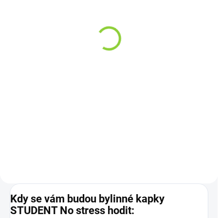
intimní olej s vibračním
gel 50 ml
efektem 5 ml
249 Kč
299 Kč
205,79 Kč bez DPH
247,11 Kč bez DPH
49,80 Kč / 10 ml
59,80 Kč / 1 ml
Do košíku
Do košíku
Cannor Tribargin je prémiový
CBD intimní gel na vodní bázi,
Hemnia Drop2Top je přírodní
který zajišťuje dokonalé klouzání
intimní olej s unikátním
a komfort při intimních chvílích.
vibračním efektem, který přináší
Složení na 100% přírodní bázi s
nové rozměry potěšení pro muže i
protizánětlivým...
ženy. Speciální složení na bázi
kokosového oleje, skvalanu...
Kdy se vám budou bylinné kapky
STUDENT No stress hodit: