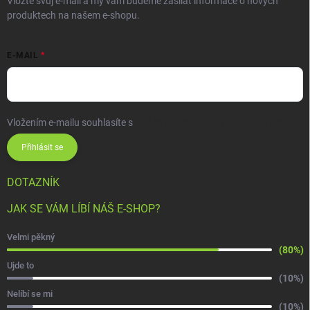
Vložte svůj e-mail a my vám budeme zasílat informace o nových
produktech na našem e-shopu.
E-MAIL
Vložením e-mailu souhlasíte s
podmínkami ochrany osobních údajů
Přihlásit se
DOTAZNÍK
JAK SE VÁM LÍBÍ NÁŠ E-SHOP?
Velmi pěkný
(80%)
Ujde to
(10%)
Nelíbí se mi
(10%)