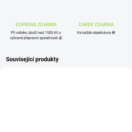
DOPRAVA ZDARMA
DÁREK ZDARMA
Při odběru zboží nad 1500 Kč u
Ke každé objednávce 🎁
vybrané přepravní společnosti 💰
Související produkty
SKLADEM
SKLADEM
(4 KS)
(3 KS)
Hemnia Drop2Top -
Cannor Tribargin Intimní