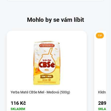
Mohlo by se vám líbit
TIP
Yerba Maté CBSe Miel - Medová (500g)
Klidná ž
116 Kč
289 K
SKLADEM
SKLADE