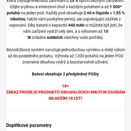
která zvyšuje efektivitu zahřívání o
25 %
oproti běžným zařízením.
Užijte si plnou a intenzivní chuť s každým potahem a až
1 000*
potahů
na jeden pod. Každý pod obsahuje
2 ml e-liquidu
s
1,55 %
nikotinu
, takže vám poskytne jemný, ale uspokojující zážitek z
vapování. Díky baterii o kapacitě
440 mAh
si můžete být jistí, že
vám zařízení vydrží celý den, a s výkonem až
10
W
zvládne
soMatch
všechny vaše potřeby.
Bezúdržbový systém zaručuje jednoduchou výměnu a stálý výkon
až do posledního potahu. Výhoda až 1200 potahů na jeden POD
znamená dlouhou výdrž a bezstarostné užívání.
Balení obsahuje 2 předplněné PODy.
18+
ZÁKAZ PRODEJE PRODUKTŮ OBSAHUJÍCÍCH NIKOTIN OSOBÁM
MLADŠÍM 18 LET!
Doplňkové parametry