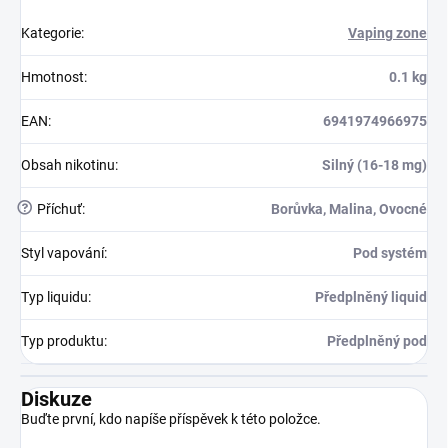
Kategorie
:
Vaping zone
Hmotnost
:
0.1 kg
EAN
:
6941974966975
Obsah nikotinu
:
Silný (16-18 mg)
?
Příchuť
:
Borůvka, Malina, Ovocné
Styl vapování
:
Pod systém
Typ liquidu
:
Předplněný liquid
Typ produktu
:
Předplněný pod
Diskuze
Buďte první, kdo napíše příspěvek k této položce.