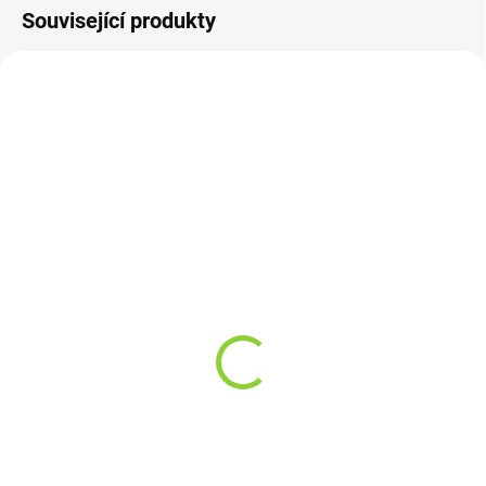
Související produkty
OBJEDNÁNO
SKLADEM
(>10 KS)
VENIX X2 COLA-X
VENIX X2 STRAWBERRY
69 Kč
KIWI-X
57,02 Kč bez DPH
69 Kč
57,02 Kč bez DPH
Detail
Do košíku
Milujete osvěžující chuť coly?
VENIX X2 – Cola-X vám ji přináší
Spojení sladké jahody a svěžího
v podobě dokonale sladěné chuti
kiwi v jedinečné harmonii. VENIX
se zvýšenými 900 potahy. S