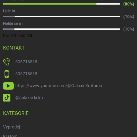
(80%)
Ujde to
(10%)
Nelíbí se mi
(10%)
Počet hlasů:
20
KONTAKT
605718518
605718518
https://www.youtube.com/@GalaxieKratomu
@galaxie.krtm
KATEGORIE
Výprodej
Kratom