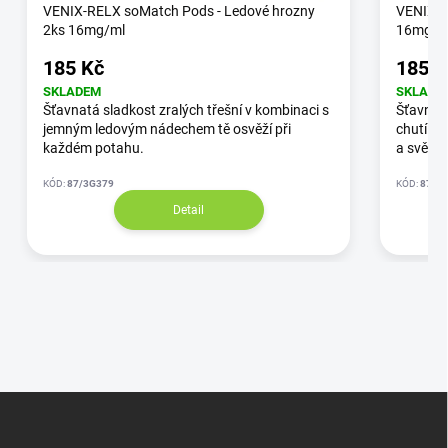
VENIX-RELX soMatch Pods - Ledové hrozny
VENIX-R
2ks 16mg/ml
16mg/m
185 Kč
185 K
SKLADEM
SKLADE
Šťavnatá sladkost zralých třešní v kombinaci s
Šťavnaté
jemným ledovým nádechem tě osvěží při
chutí. P
každém potahu.
a svěžes
KÓD:
87/3G379
KÓD:
87/3
Detail