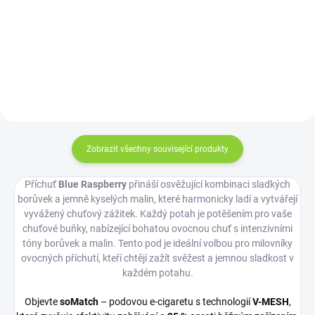
X2 – Strawberry Kiwi-X nabízí
technologií MESH Coil 2.0 a se...
osvěžující ovocný mix, který vás
nadchne svou chutí i zvýšenou
kapacitou 900...
Zobrazit všechny související produkty
Příchuť
Blue Raspberry
přináší osvěžující kombinaci sladkých
borůvek a jemně kyselých malin, které harmonicky ladí a vytvářejí
vyvážený chuťový zážitek. Každý potah je potěšením pro vaše
chuťové buňky, nabízející bohatou ovocnou chuť s intenzivními
tóny borůvek a malin. Tento pod je ideální volbou pro milovníky
ovocných příchutí, kteří chtějí zažít svěžest a jemnou sladkost v
každém potahu.
Objevte
soMatch
– podovou e-cigaretu s technologií
V-MESH
,