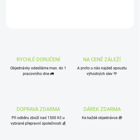
DETAILNÍ INFORMACE
ZEPTAT SE
HLÍDAT
RYCHLÉ DORUČENÍ
NA CENĚ ZÁLEŽÍ
Objednávky odesíláme max. do 1
A proto u nás najdeš spoustu
pracovního dne 🚛
výhodných slev 💚
DOPRAVA ZDARMA
DÁREK ZDARMA
Při odběru zboží nad 1500 Kč u
Ke každé objednávce 🎁
vybrané přepravní společnosti 💰