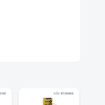
G100
KÓD:
87/3G404