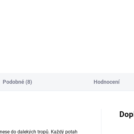
Do košíku
VENIX X2 – Cola-X vám ji přin
v podobě dokonale sladěné ch
X Tangy Grape pod přináší
se zvýšenými 900 potahy. S
aznou chuť červených hroznů
technologií MESH Coil 2.0 a se
emně pikantním a svěžím
ma. V balení 2 pody pro
hotrvající vaping zážitek. V
ní najdete 2 pody, každý...
Podobné (8)
Hodnocení
Dop
řenese do dalekých tropů. Každý potah