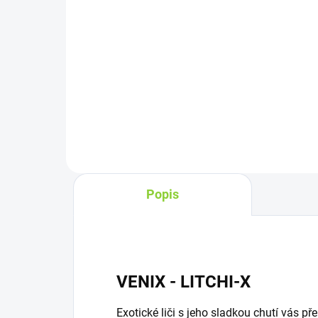
Do košíku
RELX Forest Berries pod nabízí
REL
autentickou směs lesních bobulí s
výr
mátově svěžím zakončením.
s j
Ideální volba pro milovníky
aro
ovocného vapingu. V balení
dlou
najdete 2 pody, každý pro...
bale
Popis
VENIX - LITCHI-X
Exotické liči s jeho sladkou chutí vás p