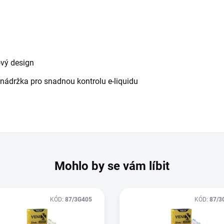
ový design
 nádržka pro snadnou kontrolu e-liquidu
Mohlo by se vám líbit
KÓD:
87/3G405
KÓD:
87/3