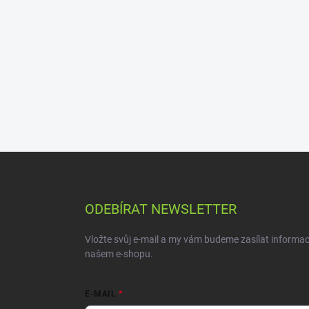
ODEBÍRAT NEWSLETTER
Vložte svůj e-mail a my vám budeme zasílat informa
našem e-shopu.
E-MAIL