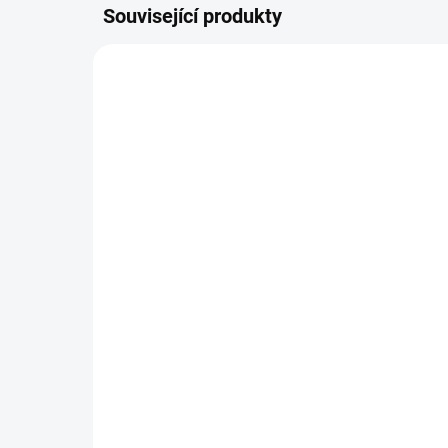
Související produkty
87/3G364
SKLADEM
(>10 KS)
RELX Náhradní Pod –
RE
Forest Berries 2 ks
Ta
199 Kč
19
164,46 Kč bez DPH
164
552,78 Kč / 10 ml
552,