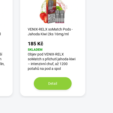
VENIX-RELX soMatch Pods -
l
Jahoda Kiwi 2ks 16mg/ml
185 Kč
SKLADEM
ší
Objev pod VENIX-RELX
h
soMatch s příchutí jahoda-kiwi
in,
– intenzivní chuť, až 1200
potahů na pod a spol
Detail