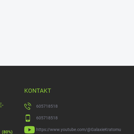
KONTAKT
E-
605718518
605718518
https://www.youtube.com/@GalaxieKratomu
(80%)