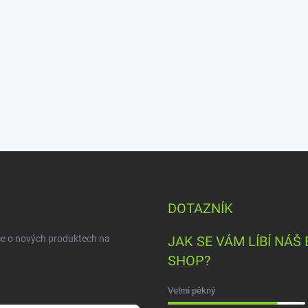
DOTAZNÍK
ce o nových produktech na
JAK SE VÁM LÍBÍ NÁŠ 
SHOP?
Velmi pěkný