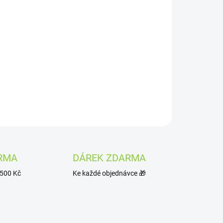
Přidat do košíku
utí přichází v podobě VENIX X2 - Litchi-X.
nologie
MESH Coil 2.0
a zvýšených
900
otrvající zážitek.
ZEPTAT SE
HLÍDAT
RMA
DÁREK ZDARMA
1500 Kč
Ke každé objednávce 🎁