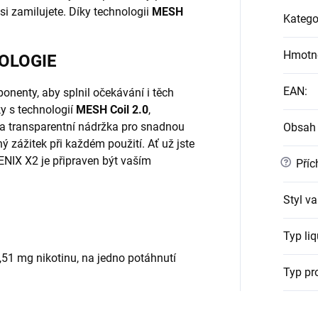
si zamilujete. Díky technologii
MESH
Katego
Hmotn
OLOGIE
EAN
:
nenty, aby splnil očekávání i těch
y s technologií
MESH Coil 2.0
,
a transparentní nádržka pro snadnou
Obsah 
ný zážitek při každém použití. Ať už jste
ENIX X2 je připraven být vaším
?
Příc
Styl v
Typ li
,51 mg nikotinu, na jedno potáhnutí
Typ pr