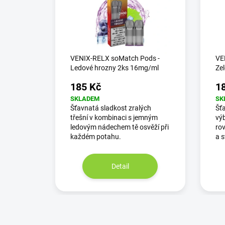
VENIX-RELX soMatch Pods -
VE
Ledové hrozny 2ks 16mg/ml
Ze
185 Kč
1
SKLADEM
SK
Šťavnatá sladkost zralých
Šťa
třešní v kombinaci s jemným
výb
ledovým nádechem tě osvěží při
ro
každém potahu.
a s
Detail