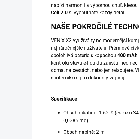
nabízí harmonii a výbornou chuť, kterou 
Coil 2.0
si vychutnáte každý detail.
NAŠE POKROČILÉ TECHN
VENIX X2 využívá ty nejmodernější kompo
nejnáročnějších uživatelů. Prémiové cívk
spolehlivá baterie s kapacitou
400 mAh
kontrolu stavu e-liquidu zajišťují jedineč
doma, na cestách, nebo jen relaxujete, V
společníkem pro dokonalý vaping.
Specifikace:
Obsah nikotinu: 1.62 % (celkem 34
0,0385 mg)
Obsah náplně: 2 ml