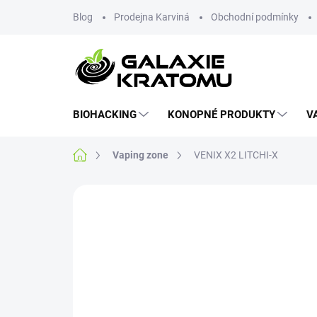
Blog
Prodejna Karviná
Obchodní podmínky
BIOHACKING
KONOPNÉ PRODUKTY
V
Vaping zone
VENIX X2 LITCHI-X
Neohodnoceno
Podrobnosti hodnoce