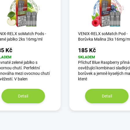
NIX-RELX soMatch Pods -
VENIX-RELX soMatch Pod -
lené jablko 2ks 16mg/ml
Borůvka Malina 2ks 16mg/m
85 Kč
185 Kč
LADEM
SKLADEM
vnaté zelené jablko s
Příchuť Blue Raspberry přiná
ornou chutí. Perfektní
osvěžující kombinaci sladkýc
vnováha mezi ovocnou chutí
borůvek a jemně kyselých mal
věžestí. V balen
které
Detail
Detail