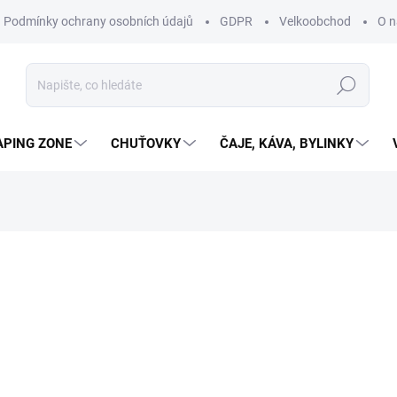
Podmínky ochrany osobních údajů
GDPR
Velkoobchod
O n
Hledat
APING ZONE
CHUŤOVKY
ČAJE, KÁVA, BYLINKY
ní
69 Kč
57,02 Kč bez DPH
SKLADEM
(4 KS)
MŮŽEME DORUČIT DO:
11.8.2