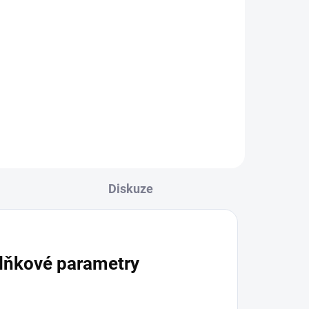
áší
Do košíku
uti
...
RELX Golden Tobacco pod
spojuje bohatou chuť klasického
tabáku s jemnou vanilkou. V
balení najdete 2 pody, každý pro
cca 950 potáhnutí.
Diskuze
lňkové parametry