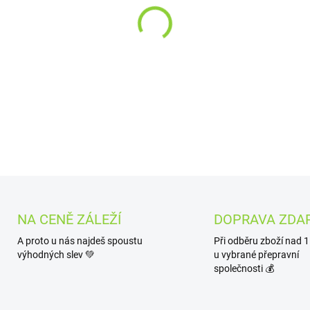
−
+
Exotické liči s jeho sladko ch
Transparentní nádržka, tech
potahů
jsou ideální pro dlouh
DETAILNÍ INFORMACE
NA CENĚ ZÁLEŽÍ
DOPRAVA ZDA
A proto u nás najdeš spoustu
Při odběru zboží nad 
výhodných slev 💚
u vybrané přepravní
společnosti 💰