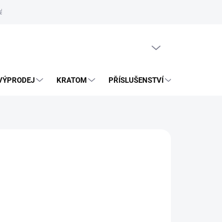
ás
Vrácení zásilky přes Zásilkovnu
PRÁZDNÝ KOŠÍK
VÝPRODEJ
KRATOM
PŘÍSLUŠENSTVÍ
BLOG
026
MOŽNOSTI DORUČENÍ