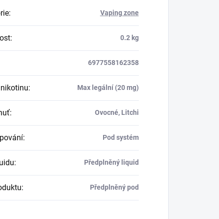
rie
:
Vaping zone
ost
:
0.2 kg
6977558162358
nikotinu
:
Max legální (20 mg)
huť
:
Ovocné, Litchi
apování
:
Pod systém
quidu
:
Předplněný liquid
oduktu
:
Předplněný pod