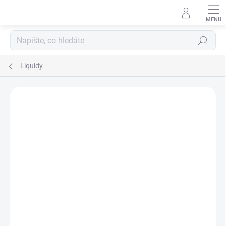
Hledat
Liquidy
Podrobnosti hodnocení
Neohodnoceno
ZNAČKA:
WHOOP