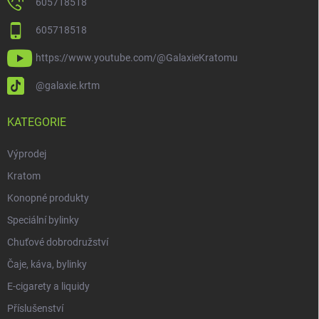
605718518
605718518
https://www.youtube.com/@GalaxieKratomu
@galaxie.krtm
KATEGORIE
Výprodej
Kratom
Konopné produkty
Speciální bylinky
Chuťové dobrodružství
Čaje, káva, bylinky
E-cigarety a liquidy
Příslušenství