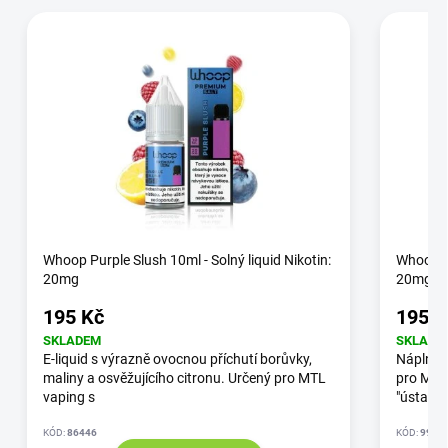
Whoop Purple Slush 10ml - Solný liquid Nikotin:
Whoop Bl
20mg
20mg
195 Kč
195 K
SKLADEM
SKLADE
E-liquid s výrazně ovocnou příchutí borůvky,
Náplně 
maliny a osvěžujícího citronu. Určený pro MTL
pro MTL 
vaping s
"ústa - p
KÓD:
86446
KÓD:
9971