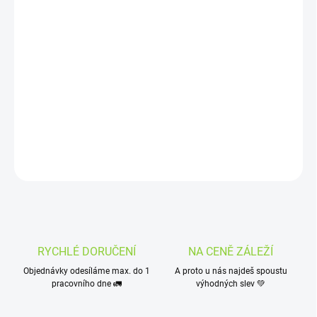
MOŽNOSTI
DORUČENÍ
Osvěžující chuť černých hroznů!
Náplně
WHOOP
s nikotinovou solí
jsou vhodné pro MTL vaping,
tedy klasické šlukování stylem "ústa - plíce". Nejlépe vyniknou v
podech a klasických e-cigaretách.
DETAILNÍ INFORMACE
ZEPTAT SE
HLÍDAT
RYCHLÉ DORUČENÍ
NA CENĚ ZÁLEŽÍ
Objednávky odesíláme max. do 1
A proto u nás najdeš spoustu
pracovního dne 🚛
výhodných slev 💚