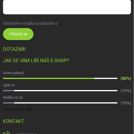
Vložením e-mailu souhlasíte s
podmínkami ochrany osobních údajů
Přihlásit se
DOTAZNÍK
JAK SE VÁM LÍBÍ NÁŠ E-SHOP?
Velmi pěkný
(80%)
Ujde to
(10%)
Nelíbí se mi
(10%)
Počet hlasů:
20
KONTAKT