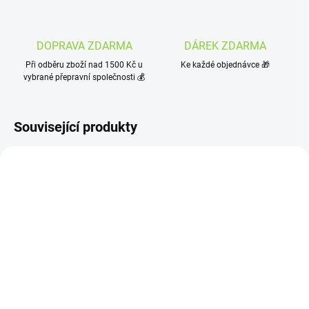
DOPRAVA ZDARMA
DÁREK ZDARMA
Při odběru zboží nad 1500 Kč u
Ke každé objednávce 🎁
vybrané přepravní společnosti 💰
Související produkty
NOVINKA
TIP
OBJEDNÁNO
SKLADEM
(4 KS)
OXVA Xlim Pro 2 Pod Kit
OXVA Xlim GO Pod Kit
(Ocean Blue)