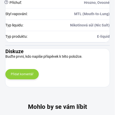
?
Příchuť
:
Hrozno, Ovocné
Styl vapování
:
MTL (Mouth-to-Lung)
Typ liquidu
:
Nikotinová sůl (Nic Salt)
Typ produktu
:
E-liquid
Diskuze
Buďte první, kdo napíše příspěvek k této položce.
Přidat komentář
Mohlo by se vám líbit