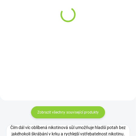
(Pink)
789 Kč
339 Kč
652,07 Kč bez DPH
280,17 Kč bez DPH
Detail
Do košíku
OXVA Xlim Pro 2 Pod Kit (Ocean
OXVA Xlim GO Pod Kit (Pink):
Blue) je kompaktní pod systém s
stylový pod systém od OXVA s
baterií 1300 mAh, výkonem 5–30
kapacitou 1000mAh, boční
W a 2ml Xlim V3 Top Fill
regulací airflow a automatickým
cartridgemi, ideální pro MTL i RDL
výkonem až 30W v růžovém
potah, s automatickým...
designu.
Zobrazit všechny související produkty
Čím dál víc oblíbená nikotinová sůl umožňuje hladší potah bez
jakéhokoli škrábání v krku a rychlejší vstřebatelnost nikotinu.