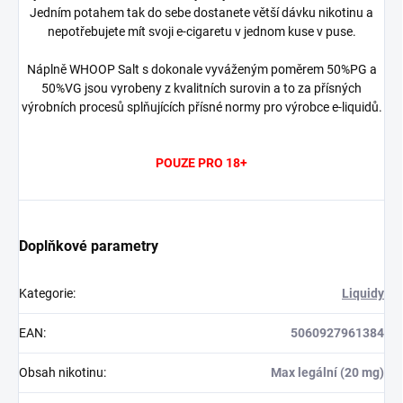
Jedním potahem tak do sebe dostanete větší dávku nikotinu a
nepotřebujete mít svoji e-cigaretu v jednom kuse v puse.
Náplně WHOOP Salt s dokonale vyváženým poměrem 50%PG a
50%VG jsou vyrobeny z kvalitních surovin a to za přísných
výrobních procesů splňujících přísné normy pro výrobce e-liquidů.
POUZE PRO 18+
Doplňkové parametry
Kategorie
:
Liquidy
EAN
:
5060927961384
Obsah nikotinu
:
Max legální (20 mg)