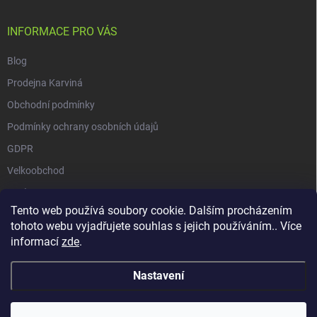
INFORMACE PRO VÁS
Blog
Prodejna Karviná
Obchodní podmínky
Podmínky ochrany osobních údajů
GDPR
Velkoobchod
O nás
Tento web používá soubory cookie. Dalším procházením
Vrácení zásilky přes Zásilkovnu
tohoto webu vyjadřujete souhlas s jejich používáním.. Více
informací
zde
.
Nastavení
Copyright 2026
GALAXIE KRATOMU
. Všechna práva vyhrazena.