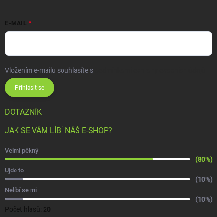
E-MAIL
Vložením e-mailu souhlasíte s
podmínkami ochrany osobních údajů
Přihlásit se
DOTAZNÍK
JAK SE VÁM LÍBÍ NÁŠ E-SHOP?
Velmi pěkný
(80%)
Ujde to
(10%)
Nelíbí se mi
(10%)
Počet hlasů:
20