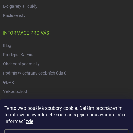
E-cigarety a liquidy
Příslušenství
INFORMACE PRO VÁS
Blog
Prodejna Karviná
Obchodní podmínky
Podmínky ochrany osobních údajů
GDPR
Velkoobchod
O nás
Tento web používá soubory cookie. Dalším procházením
Vrácení zásilky přes Zásilkovnu
tohoto webu vyjadřujete souhlas s jejich používáním.. Více
informací
zde
.