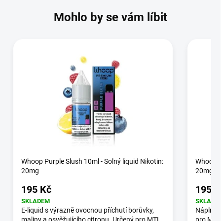
Mohlo by se vám líbit
Whoop Purple Slush 10ml - Solný liquid Nikotin:
Whoop Bl
20mg
20mg
195 Kč
195 K
SKLADEM
SKLADE
E-liquid s výrazně ovocnou příchutí borůvky,
Náplně 
maliny a osvěžujícího citronu. Určený pro MTL
pro MTL 