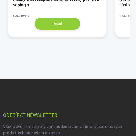
vaping s
"ústa - p
KÓD:
86446
KÓD:
9971
Detail
ODEBÍRAT NEWSLETTER
Vložte svůj e-mail a my vám budeme zasílat informace o nových
produktech na našem e-shopu.