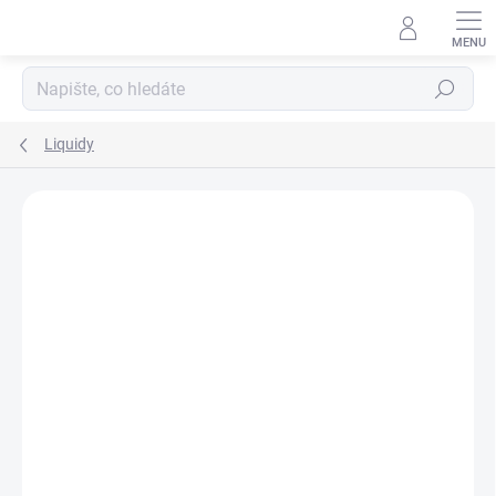
Hledat
Liquidy
Podrobnosti hodnocení
1 hodnocení
ZNAČKA:
WHOOP