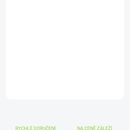
DORUČIT DO:
11.8.2026
MOŽNOSTI
DORUČENÍ
−
+
Přidat do košíku
Ovocný e-liquid
s příchutí ananasu a bílé jahody
, navržený pro
jemné a efektivní MTL vaping s rychlým nástupem nikotinu a
výraznou chutí.
DETAILNÍ INFORMACE
ZEPTAT SE
HLÍDAT
RYCHLÉ DORUČENÍ
NA CENĚ ZÁLEŽÍ