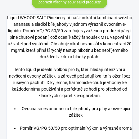
Zobrazit všechny související produkty
Liquid WHOOP SALT Pineberry přináší unikátní kombinaci svěžího
ananasu a sladké bílé jahody v jednom výrazně ovocném e-
liquidu. Poměr VG/PG 50/50 zaručuje vyváženou produkci páry i
plné chuťové podání, což ocení každý fanoušek MTL vapování i
uživatel pod systémů. Obsahuje nikotinovou sůl s koncentrací 20
mg/ml, která přináší rychlý nástup nikotinu bez nepříjemného
dráždění v krku a hladký potah.
Tento liquid je ideální volbou pro ty, kteří hledají intenzivní a
nevšední ovocný zážitek, a zároveň požadují kvalitní složení bez
rušivých pachuťí. Díky jemné, harmonické chuti je vhodný ke
každodennímu používání a perfektně se hodí pro přechod od
klasických cigaret k e-cigaretám.
Ovocná směs ananasu a bílé jahody pro plný a osvěžující
zážitek
Poměr VG/PG 50/50 pro optimální výkon a výrazné aroma