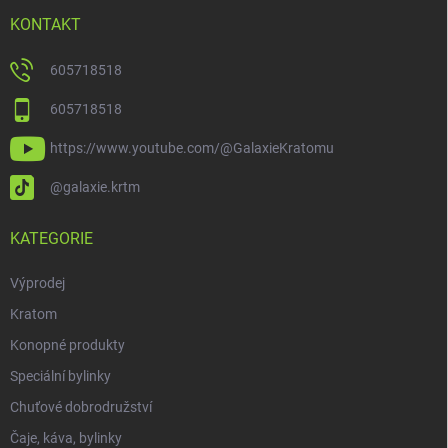
KONTAKT
605718518
605718518
https://www.youtube.com/@GalaxieKratomu
@galaxie.krtm
KATEGORIE
Výprodej
Kratom
Konopné produkty
Speciální bylinky
Chuťové dobrodružství
Čaje, káva, bylinky