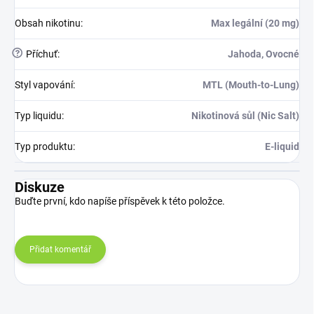
Obsah nikotinu
:
Max legální (20 mg)
?
Příchuť
:
Jahoda, Ovocné
Styl vapování
:
MTL (Mouth-to-Lung)
Typ liquidu
:
Nikotinová sůl (Nic Salt)
Typ produktu
:
E-liquid
Diskuze
Buďte první, kdo napíše příspěvek k této položce.
Přidat komentář