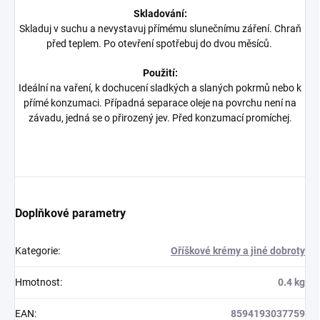
Skladování:
Skladuj v suchu a nevystavuj přímému slunečnímu záření. Chraň
před teplem. Po otevření spotřebuj do dvou měsíců.
Použití:
Ideální na vaření, k dochucení sladkých a slaných pokrmů nebo k
přímé konzumaci. Případná separace oleje na povrchu není na
závadu, jedná se o přirozený jev. Před konzumací promíchej.
Doplňkové parametry
Kategorie
:
Oříškové krémy a jiné dobroty
Hmotnost
:
0.4 kg
EAN
:
8594193037759