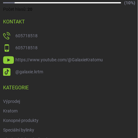
(10%)
Počet hlasů:
20
KONTAKT
605718518
605718518
https://www.youtube.com/@GalaxieKratomu
@galaxie.krtm
KATEGORIE
Výprodej
Kratom
Konopné produkty
Speciální bylinky