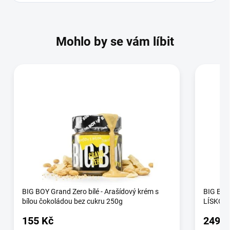
Mohlo by se vám líbit
BIG BOY Grand Zero bílé - Arašídový krém s
BIG BOY
bílou čokoládou bez cukru 250g
LÍSKOO
155 Kč
249 K