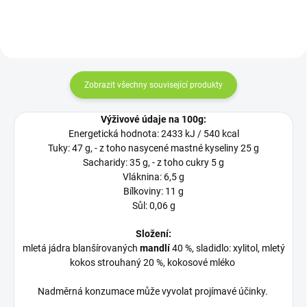
Zobrazit všechny související produkty
Výživové údaje na 100g:
Energetická hodnota: 2433 kJ / 540 kcal
Tuky: 47 g, - z toho nasycené mastné kyseliny 25 g
Sacharidy: 35 g, - z toho cukry 5 g
Vláknina: 6,5 g
Bílkoviny: 11 g
Sůl: 0,06 g
Složení:
mletá jádra blanšírovaných
mandlí
40 %, sladidlo: xylitol, mletý
kokos strouhaný 20 %, kokosové mléko
Nadměrná konzumace může vyvolat projímavé účinky.