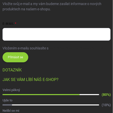
Vložte svůj e-mail a my vám budeme zasílat informace o nových
produktech na našem e-shopu.
E-MAIL
Vložením e-mailu souhlasíte s
podmínkami ochrany osobních údajů
Přihlásit se
DOTAZNÍK
JAK SE VÁM LÍBÍ NÁŠ E-SHOP?
Velmi pěkný
(80%)
Ujde to
(10%)
Nelíbí se mi