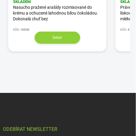
SKLADEM
SKLADE
Nasucho pražené arašídy rozmixované do
Právě tě
krému a ochucené lahodnou bílou čokoládou.
lískovýc
Dokonalá chuť bez
mlékem
KÓD:
10030
KÓD:
3745
Detail
ODEBÍRAT NEWSLETTER