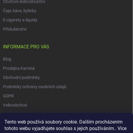
Chuťové dobrodružství
Čaje, káva, bylinky
E-cigarety a liquidy
Příslušenství
INFORMACE PRO VÁS
Blog
Prodejna Karviná
Obchodní podmínky
Podmínky ochrany osobních údajů
GDPR
Velkoobchod
O nás
Tento web používá soubory cookie. Dalším procházením
Vrácení zásilky přes Zásilkovnu
tohoto webu vyjadřujete souhlas s jejich používáním.. Více