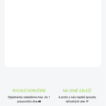
DORUČIT DO:
11.8.2026
MOŽNOSTI
DORUČENÍ
−
+
Přidat do košíku
První pečená Crème boule, která chutná jako brownie! :-)
DETAILNÍ INFORMACE
ZEPTAT SE
HLÍDAT
RYCHLÉ DORUČENÍ
NA CENĚ ZÁLEŽÍ
Objednávky odesíláme max. do 1
A proto u nás najdeš spoustu
pracovního dne 🚛
výhodných slev 💚