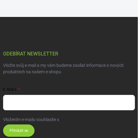
ODEBÍRAT NEWSLETTER
Vložte svůj e-mail a my vám budeme zasílat informace o nových
produktech na našem e-shopu.
E-MAIL
Vložením e-mailu souhlasíte s
podmínkami ochrany osobních údajů
Přihlásit se