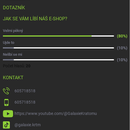
DOTAZNÍK
JAK SE VÁM LÍBÍ NÁŠ E-SHOP?
Velmi pěkný
(80%)
Ujde to
(10%)
Nelíbí se mi
(10%)
Počet hlasů:
20
KONTAKT
605718518
605718518
https://www.youtube.com/@GalaxieKratomu
@galaxie.krtm