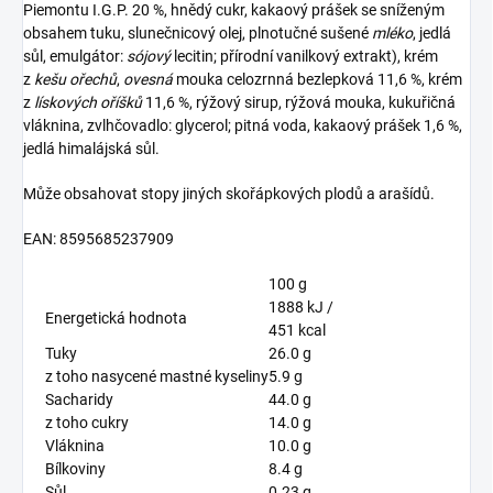
Piemontu I.G.P. 20 %, hnědý cukr, kakaový prášek se sníženým
obsahem tuku, slunečnicový olej, plnotučné sušené
mléko
, jedlá
sůl, emulgátor:
sójový
lecitin; přírodní vanilkový extrakt), krém
z
kešu ořechů
,
ovesná
mouka celozrnná bezlepková 11,6 %, krém
z
lískových oříšků
11,6 %, rýžový sirup, rýžová mouka, kukuřičná
vláknina, zvlhčovadlo: glycerol; pitná voda, kakaový prášek 1,6 %,
jedlá himalájská sůl.
Může obsahovat stopy jiných skořápkových plodů a arašídů.
EAN: 8595685237909
100 g
1888 kJ /
Energetická hodnota
451 kcal
Tuky
26.0 g
z toho nasycené mastné kyseliny
5.9 g
Sacharidy
44.0 g
z toho cukry
14.0 g
Vláknina
10.0 g
Bílkoviny
8.4 g
Sůl
0.23 g