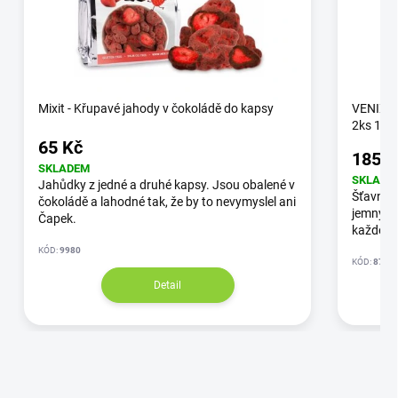
Mixit - Křupavé jahody v čokoládě do kapsy
VENIX-R
2ks 16
65 Kč
185 K
SKLADEM
SKLADE
Jahůdky z jedné a druhé kapsy. Jsou obalené v
Šťavnatá
čokoládě a lahodné tak, že by to nevymyslel ani
jemným 
Čapek.
každém 
KÓD:
9980
KÓD:
87/3
Detail