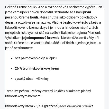
Pečená Crème boule? Ano a rozhodně vás nechceme vypéct. Jen
jsme vám upekli novou dobrotu! Seznamte se s naší
první
pečenou Crème boulí
, která chutná jako oblíbený čokoládový
dezert a rozplývá se na jazyku. Vláčné bezlepkové těsto z kešu a
lískooříškového krému skrývá jemnou a lahodnou náplň z těch
nejlepších lískových oříšků na světe z italského regionu Piemont.
Výsledkem je
jednoporcové brownie
, které můžete mít vždy při
sobě. Crème boule voní po čokoládě a oříšcích a jedno je jisté – u
jedné nezůstanete.
bez palmového oleje a lepku
26 % tvoří lískooříškový krém
vysoký obsah vlákniny
Trvanlivé pečivo. Pečený ovesný koláček s kakaem plněný
lískooříškovým krémem.
lískooříškový krém 26,7 % (pražená
jádra lískových oříšků
z