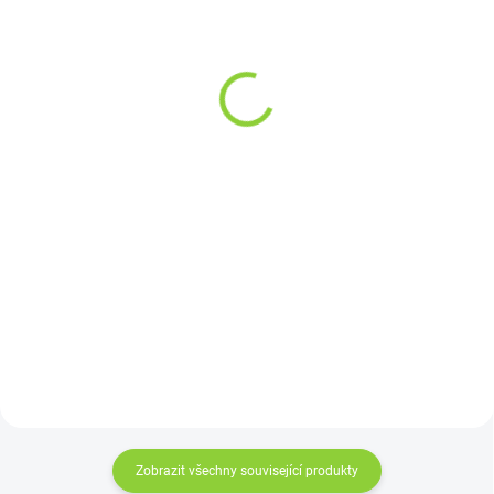
Papita - Mléčná sušenka
EREBOS SPICY - Herbal
s čokoládou a lentilkami
Energy 250ml
33g
59 Kč
8,90 Kč
48,76 Kč bez DPH
7,95 Kč bez DPH
23,60 Kč / 100 ml
26,97 Kč / 100 g
Detail
Do košíku
Ostrý jako břitva! Všední
Papita je oblíbená čokoládová
okamžiky je potřeba si umět
tyčinka s křupavou mléčnou
trochu okořenit. Erebos Spicy je
sušenkou, jemným mléčným
energií nabitý výluh ze sedmi
krémem a barevnými
bylin s přídavkem skořice a chilli.
dražovanými bonbony pod
Aktivizuje mysl,...
čokoládovou polevou. Skvělá
volba jako sladká odměna...
Zobrazit všechny související produkty