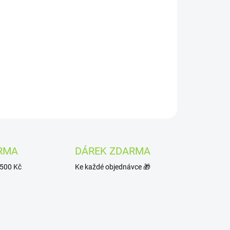
ořká zkušenost, kterou si v každodenním shonu
ložení se speciálními bylinami a kořením dodává
buzující účinky.
ZEPTAT SE
HLÍDAT
RMA
DÁREK ZDARMA
1500 Kč
Ke každé objednávce 🎁