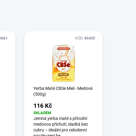
3G61
KÓD:
86435
Yerba Maté CBSe Miel - Medová
(500g)
116 Kč
SKLADEM
Jemná yerba maté s přírodní
medovou příchutí, sladká bez
cukru – ideální pro celodenní
povzbuzení be