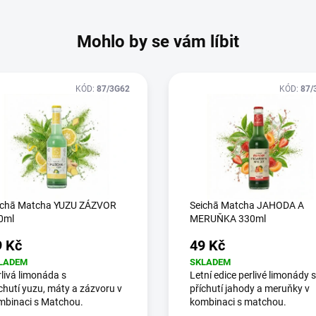
Mohlo by se vám líbit
KÓD:
87/3G62
KÓD:
87/
ichā Matcha YUZU ZÁZVOR
Seichā Matcha JAHODA A
0ml
MERUŇKA 330ml
9 Kč
49 Kč
LADEM
SKLADEM
livá limonáda s
Letní edice perlivé limonády s
chutí yuzu, máty a zázvoru v
příchutí jahody a meruňky v
mbinaci s Matchou.
kombinaci s matchou.