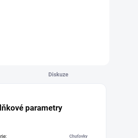
Do košíku
erá
Osvěžující bylinná kombucha,
která povzbudí a harmonizuje.
Speciální novinka Erebos
Kombucha! To, co milujete z
Erebosu propojené s
pravděpodobně tou nejsilnější
kombuchou,...
Diskuze
lňkové parametry
rie
:
Chuťovky