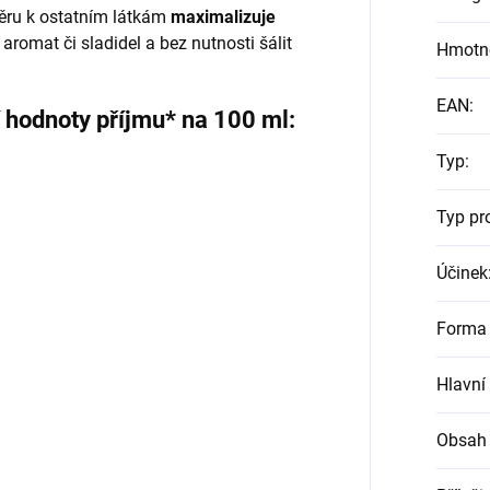
ru k ostatním látkám
maximalizuje
 aromat či sladidel a bez nutnosti šálit
Hmotn
EAN
:
í hodnoty příjmu* na 100 ml:
Typ
:
Typ pr
Účinek
Forma 
Hlavní
Obsah