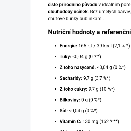
čistě přírodního původu
v
ideálním pomě
dlouhodobý účinek
. Bez umělých barviv,
chuťové buňky bublinkami.
Nutriční hodnoty a referenčn
Energie:
165 kJ / 39 kcal (2,1 % *)
Tuky:
<0,04 g (0 %*)
Z toho nasycené:
<0,04 g (0 %*)
Sacharidy:
9,7 g (3,7 %*)
Z toho cukry:
9,7 g (10 %*)
Bílkoviny:
0 g (0 %*)
Sůl:
<0,04 g (0 %*)
Vitamín C:
130 mg (162 %**)