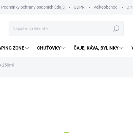
Podmínky ochrany osobních údajů
GDPR
Velkoobchod
O n
Hledat
APING ZONE
CHUŤOVKY
ČAJE, KÁVA, BYLINKY
y 250ml
ní
59 Kč
48,76 Kč bez DPH
23,60 Kč / 100 ml
OBJEDNÁNO
MOŽNOSTI DORUČENÍ