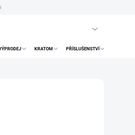
ás
Vrácení zásilky přes Zásilkovnu
PRÁZDNÝ KOŠÍK
VÝPRODEJ
KRATOM
PŘÍSLUŠENSTVÍ
BLOG