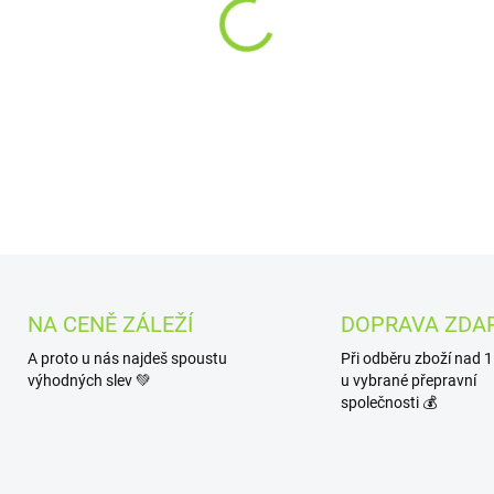
Hořká vzpruha
Erebos Bitter je přesně ta h
vychutnáte rádi. Výjimečné s
nápoji osvěžující chuť a povz
DETAILNÍ INFORMACE
NA CENĚ ZÁLEŽÍ
DOPRAVA ZDA
A proto u nás najdeš spoustu
Při odběru zboží nad 
výhodných slev 💚
u vybrané přepravní
společnosti 💰