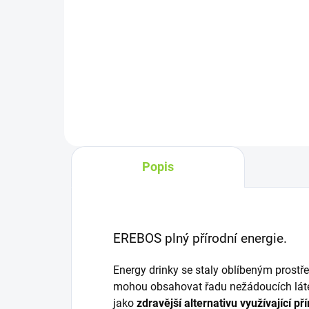
Do košíku
Osv
Citronáda s velkým C.Vyrobená z
Fres
bio sicilských citronů, jemně
kter
doslazená jablečnou
Výl
šťávou.Použili jsme šťávu i kůru z
byli
citronů, díky kterým je limonáda
byli
aromatická a...
Popis
EREBOS plný přírodní energie.
Energy drinky se staly oblíbeným prostř
mohou obsahovat řadu nežádoucích látek
jako
zdravější alternativu využívající pří