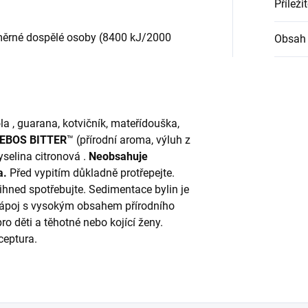
Příleži
měrné dospělé osoby (8400 kJ/2000
Obsah 
la , guarana, kotvičník, mateřídouška,
REBOS BITTER
™ (přírodní aroma, výluh z
kyselina citronová .
Neobsahuje
a.
Před vypitím důkladně protřepejte.
ihned spotřebujte. Sedimentace bylin je
Nápoj s vysokým obsahem přírodního
o děti a těhotné nebo kojící ženy.
ceptura.