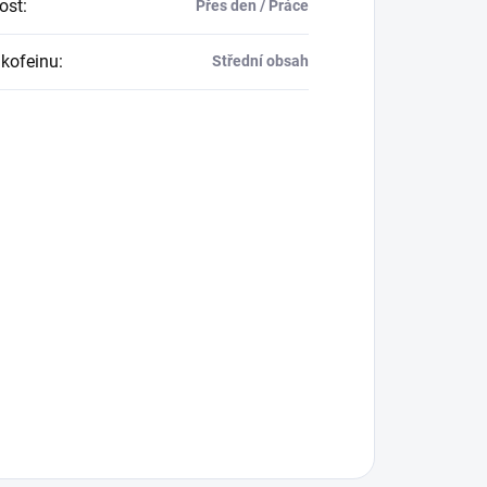
tost
:
Přes den / Práce
kofeinu
:
Střední obsah