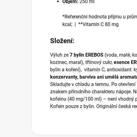
Objem:
250 ml
*Referenční hodnota příjmu u prů
kcal; | **Vitamín C 80 mg
Složení:
Výluh ze
7 bylin EREBOS
(voda, maté, ko
kozinec, maral), třtinový cukr,
esence E
bylin a koření), vitamín C, antioxidant: 
konzervanty, barviva ani umělá aromat
Skladujte v chladu a temnu. Po otevření 
znakem přírodního charakteru nápoje. 
kofeinu (40 mg/100 ml) – není vhodný pr
Kofein pouze z bylin. Originální česká re