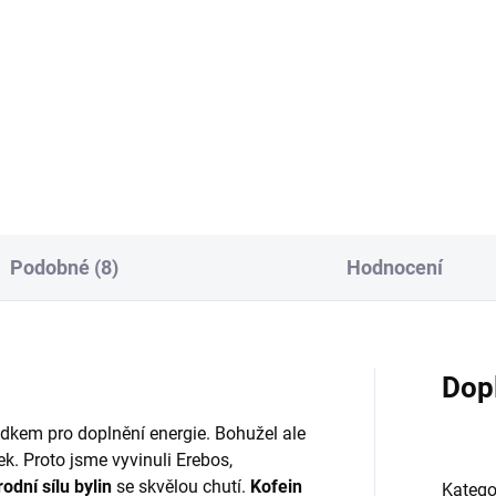
ěžující nakopnutí Erebos
První pečená Crème boule, kt
h je přírodní bylinný nápoj,
chutná jako brownie! :-)
ý nakopne tělo a posílí mysl.
uh ze sedmi povzbuzujících
n osvěžen citrusovými
nami v kombinaci s...
Podobné (8)
Hodnocení
Dop
edkem pro doplnění energie. Bohužel ale
. Proto jsme vyvinuli Erebos,
rodní sílu bylin
se skvělou chutí.
Kofein
Katego