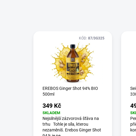
KÓD:
87/3G325
EREBOS Ginger Shot 94% BIO
Se
500ml
33
349 Kč
4
SKLADEM
SK
Nejsilnější zázvorová šťáva na
Per
trhu Tohle je síla, kterou
pří
nezaměníš. Erebos Ginger Shot
ko
94 % je ne