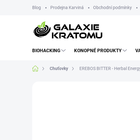
Blog
Prodejna Karviná
Obchodní podmínky
BIOHACKING
KONOPNÉ PRODUKTY
V
Chuťovky
EREBOS BITTER - Herbal Energ
Neohodnoceno
Podrobnosti hodnoce