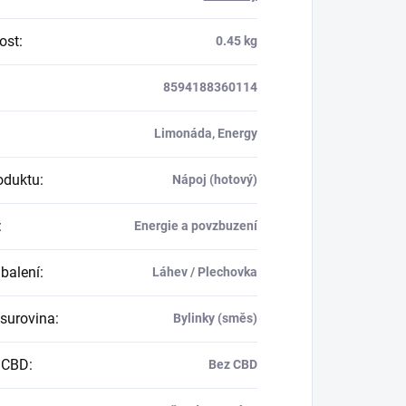
ost
:
0.45 kg
8594188360114
Limonáda, Energy
oduktu
:
Nápoj (hotový)
:
Energie a povzbuzení
balení
:
Láhev / Plechovka
 surovina
:
Bylinky (směs)
 CBD
:
Bez CBD