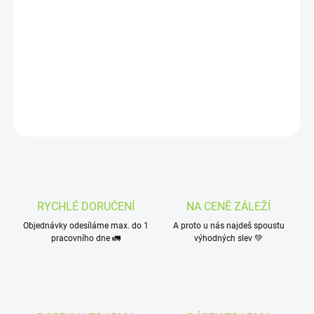
−
+
Přidat do košíku
Lahodná plechovka energetického nápoje s příchutí konopí.
Bohatý na taurin.
DETAILNÍ INFORMACE
ZEPTAT SE
HLÍDAT
RYCHLÉ DORUČENÍ
NA CENĚ ZÁLEŽÍ
Objednávky odesíláme max. do 1
A proto u nás najdeš spoustu
pracovního dne 🚛
výhodných slev 💚