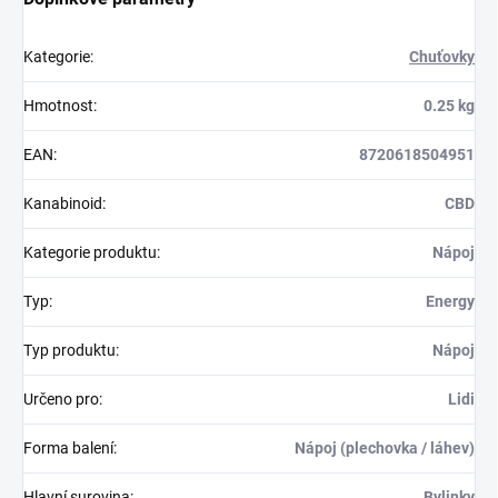
Kategorie
:
Chuťovky
Hmotnost
:
0.25 kg
EAN
:
8720618504951
Kanabinoid
:
CBD
Kategorie produktu
:
Nápoj
Typ
:
Energy
Typ produktu
:
Nápoj
Určeno pro
:
Lidi
Forma balení
:
Nápoj (plechovka / láhev)
Hlavní surovina
:
Bylinky