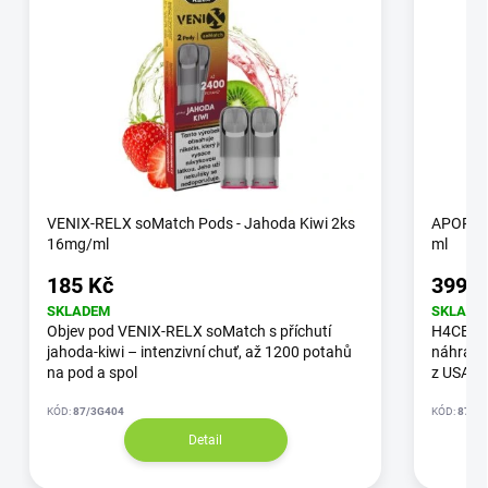
VENIX-RELX soMatch Pods - Jahoda Kiwi 2ks
APOREX
16mg/ml
ml
185 Kč
399 K
SKLADEM
SKLADE
Objev pod VENIX-RELX soMatch s příchutí
H4CBD C
jahoda-kiwi – intenzivní chuť, až 1200 potahů
náhradn
na pod a spol
z USA a
KÓD:
87/3G404
KÓD:
87/3
Detail