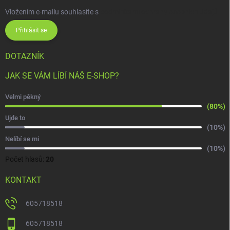
Vložením e-mailu souhlasíte s
podmínkami ochrany osobních údajů
Přihlásit se
DOTAZNÍK
JAK SE VÁM LÍBÍ NÁŠ E-SHOP?
Velmi pěkný
(80%)
Ujde to
(10%)
Nelíbí se mi
(10%)
Počet hlasů:
20
KONTAKT
605718518
605718518