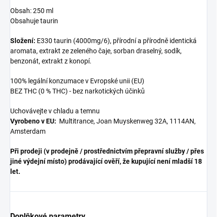
Obsah: 250 ml
Obsahuje taurin
Složení:
E330 taurin (4000mg/6), přírodní a přírodně identická
aromata, extrakt ze zeleného čaje, sorban draselný, sodík,
benzonát, extrakt z konopí.
100% legální konzumace v Evropské unii (EU)
BEZ THC (0 % THC) - bez narkotických účinků
Uchovávejte v chladu a temnu
Vyrobeno v EU:
Multitrance, Joan Muyskenweg 32A, 1114AN,
Amsterdam
Při prodeji (v prodejně / prostřednictvím přepravní služby / přes
jiné výdejní místo) prodávající ověří, že kupující není mladší 18
let.
Doplňkové parametry