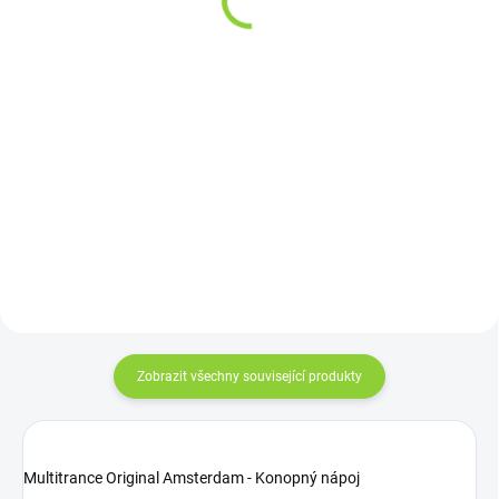
288,43 Kč bez DPH
23,60 Kč / 100 ml
69,80 Kč / 100 ml
Do košíku
Do košíku
Hořká vzpruha Erebos Bitter je
Nejsilnější zázvorová šťáva na
přesně ta hořká zkušenost, kterou
trhu Tohle je síla, kterou
si v každodenním shonu
nezaměníš. Erebos Ginger Shot
vychutnáte rádi. Výjimečné
94 % je nejkoncentrovanější
složení se speciálními bylinami a
zázvorový shot na trhu –
kořením dodává nápoji...
obsahuje 94 % BIO zázvorové...
Zobrazit všechny související produkty
Multitrance Original Amsterdam - Konopný nápoj