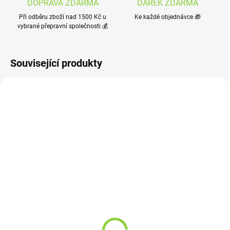
DOPRAVA ZDARMA
DÁREK ZDARMA
Při odběru zboží nad 1500 Kč u
Ke každé objednávce 🎁
vybrané přepravní společnosti 💰
Související produkty
SKLADEM
(>10 KS)
SKLADEM
(10 KS)
EREBOS BITTER - Herbal
EREBOS Ginger Shot 94%
Energy 250ml
BIO 500ml
59 Kč
349 Kč
48,76 Kč bez DPH