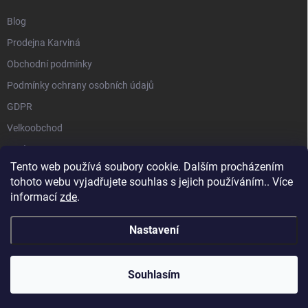
Blog
Prodejna Karviná
Obchodní podmínky
Podmínky ochrany osobních údajů
GDPR
Velkoobchod
O nás
Tento web používá soubory cookie. Dalším procházením
Vrácení zásilky přes Zásilkovnu
tohoto webu vyjadřujete souhlas s jejich používáním.. Více
informací
zde
.
Nastavení
Copyright 2026
GALAXIE KRATOMU
. Všechna práva vyhrazena.
Souhlasím
Vytvořil Shoptet
Používáme
ověření věku Adulto