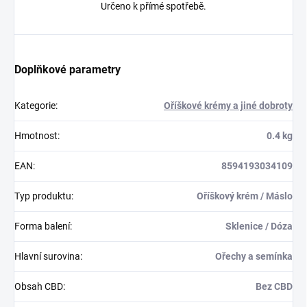
Určeno k přímé spotřebě.
Doplňkové parametry
Kategorie
:
Oříškové krémy a jiné dobroty
Hmotnost
:
0.4 kg
EAN
:
8594193034109
Typ produktu
:
Oříškový krém / Máslo
Forma balení
:
Sklenice / Dóza
Hlavní surovina
:
Ořechy a semínka
Obsah CBD
:
Bez CBD