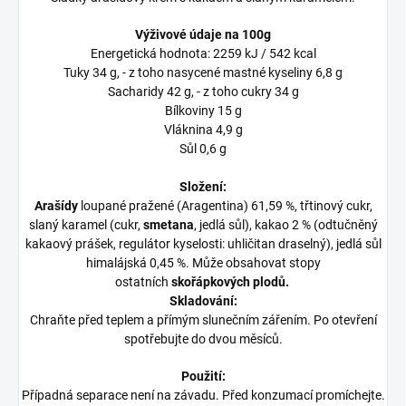
Výživové údaje na 100g
Energetická hodnota:
2259 kJ / 542 kcal
Tuky 34 g, - z toho nasycené mastné kyseliny 6,8 g
Sacharidy 42 g, - z toho cukry 34 g
Bílkoviny 15 g
Vláknina 4,9 g
Sůl 0,6 g
Složení:
Arašídy
loupané pražené (Aragentina) 61,59 %, třtinový cukr,
slaný karamel (cukr,
smetana
, jedlá sůl), kakao 2 % (odtučněný
kakaový prášek, regulátor kyselosti: uhličitan draselný), jedlá sůl
himalájská 0,45 %. Může obsahovat stopy
ostatních
skořápkových plodů.
Skladování:
Chraňte před teplem a přímým slunečním zářením. Po otevření
spotřebujte do dvou měsíců.
Použití:
Případná separace není na závadu. Před konzumací promíchejte.