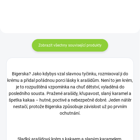
Navíc přirozeně dodá...
sladkých datlí, kvalitního...
Zobrazit všechny související produkty
Bigerska? Jako kdybys vzal slavnou tyčinku, rozmixoval ji do
krému a přidal pořádnou porci lásky k arašídům. Není to jen krém,
je to rozpuštěná vzpomínka na chuť dětství, vyladěná do
posledního sousta. Pražené arašídy, křupavost, slaný karamel a
špetka kakaa – hutné, poctivé a nebezpečně dobré. Jeden nátěr
nestačí, protože Bigerska způsobuje závislost už po prvním
ochutnání.
Sladký arašídový krém s kakaem a slaným karamelem.