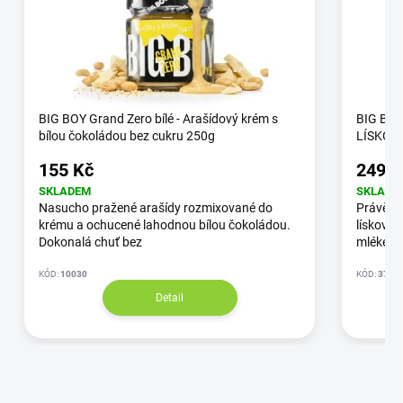
BIG BOY Grand Zero bílé - Arašídový krém s
BIG BOY
bílou čokoládou bez cukru 250g
LÍSKOO
155 Kč
249 K
SKLADEM
SKLADE
Nasucho pražené arašídy rozmixované do
Právě tě
krému a ochucené lahodnou bílou čokoládou.
lískovýc
Dokonalá chuť bez
mlékem
KÓD:
10030
KÓD:
3745
Detail