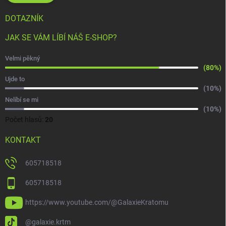
DOTAZNÍK
JAK SE VÁM LÍBÍ NÁŠ E-SHOP?
Velmi pěkný
(80%)
Ujde to
(10%)
Nelíbí se mi
(10%)
Počet hlasů:
20
KONTAKT
605718518
605718518
https://www.youtube.com/@GalaxieKratomu
@galaxie.krtm