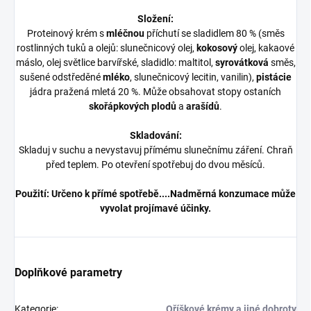
Složení:
Proteinový krém s
mléčnou
příchutí se sladidlem 80 % (směs
rostlinných tuků a olejů: slunečnicový olej,
kokosový
olej, kakaové
máslo, olej světlice barvířské, sladidlo: maltitol,
syrovátková
směs,
sušené odstředěné
mléko
, slunečnicový lecitin, vanilin),
pistácie
jádra pražená mletá 20 %. Může obsahovat stopy ostaních
skořápkových plodů
a
arašídů
.
Skladování:
Skladuj v suchu a nevystavuj přímému slunečnímu záření. Chraň
před teplem. Po otevření spotřebuj do dvou měsíců.
Použití:
Určeno k přímé spotřebě....Nadměrná konzumace může
vyvolat projímavé účinky.
Doplňkové parametry
Kategorie
:
Oříškové krémy a jiné dobroty