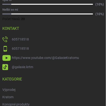
(10%)
Nelíbí se mi
(10%)
Počet hlasů:
20
KONTAKT
605718518
605718518
https://www.youtube.com/@GalaxieKratomu
@galaxie.krtm
KATEGORIE
Výprodej
Kratom
Konopné produkty