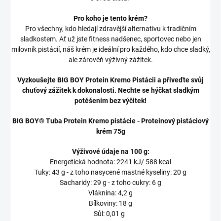
Pro koho je tento krém?
Pro všechny, kdo hledají zdravější alternativu k tradičním
sladkostem. Ať už jste fitness nadšenec, sportovec nebo jen
milovník pistácií, náš krém je ideální pro každého, kdo chce sladký,
ale zárověň výživný zážitek.
Vyzkoušejte BIG BOY Protein Kremo Pistácii a přiveďte svůj
chuťový zážitek k dokonalosti. Nechte se hýčkat sladkým
potěšením bez výčitek!
BIG BOY® Tuba Protein Kremo pistácie - Proteinový pistáciový
krém 75g
Výživové údaje na 100 g:
Energetická hodnota: 2241 kJ/ 588 kcal
Tuky: 43 g - z toho nasycené mastné kyseliny: 20 g
Sacharidy: 29 g - z toho cukry: 6 g
Vláknina: 4,2 g
Bílkoviny: 18 g
Sůl: 0,01 g