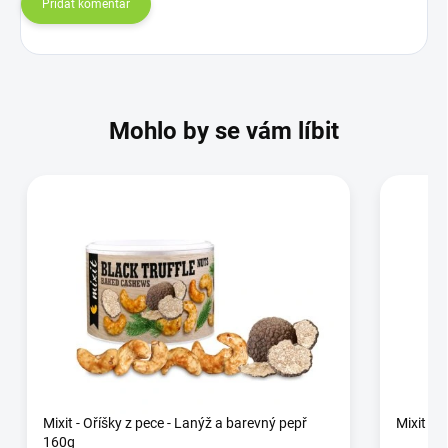
Přidat komentář
Mohlo by se vám líbit
Mixit - Oříšky z pece - Lanýž a barevný pepř
Mixit - 
160g