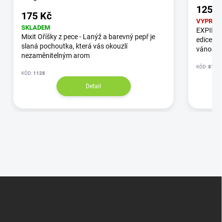
125 K
175 Kč
VYPROD
SKLADEM
EXPIRAC
Mixit Oříšky z pece - Lanýž a barevný pepř je
edice c
slaná pochoutka, která vás okouzlí
vánoční
nezaměnitelným arom
KÓD:
87/3
KÓD:
1128
Detail