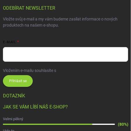
ODEBÍRAT NEWSLETTER
Vložte svůj e-mail a my vám budeme zasílat informace o nových
produktech na našem e-shopu.
E-MAIL
Vložením e-mailu souhlasíte s
podmínkami ochrany osobních údajů
Přihlásit se
DOTAZNÍK
JAK SE VÁM LÍBÍ NÁŠ E-SHOP?
Velmi pěkný
(80%)
Ujde to