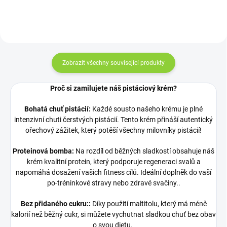
Zobrazit všechny související produkty
Proč si zamilujete náš pistáciový krém?
Bohatá chuť pistácií:
Každé sousto našeho krému je plné
intenzivní chuti čerstvých pistácií. Tento krém přináší autentický
ořechový zážitek, který potěší všechny milovníky pistácií!
Proteinová bomba:
Na rozdíl od běžných sladkostí obsahuje náš
krém kvalitní protein, který podporuje regeneraci svalů a
napomáhá dosažení vašich fitness cílů. Ideální doplněk do vaší
po-tréninkové stravy nebo zdravé svačiny..
Bez přidaného cukru::
Díky použití maltitolu, který má méně
kalorií než běžný cukr, si můžete vychutnat sladkou chuť bez obav
o svou dietu.