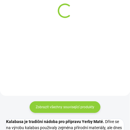
černý matný |
106,61 Kč bez DPH
recyklovatelný
1 290 Kč / 100 ml
5 Kč
od
od 4,13 Kč bez DPH
Do košíku
Detail
Dej si DTOX drink a
neriskuj. Dobré večery
Elegantní třívrstvý stojící doypack
nezanechají žádné stopy. :-)
sáček je vyrobený z matné folie
OPP, střední vrstvy z
metalizované folie PET a vnitřní
vrstvy z transparentní folie PE.
Sáček je opatřený...
Zobrazit všechny související produkty
Kalabasa je tradiční nádoba pro přípravu Yerby Maté.
Dříve se
na výrobu kalabas použivaly zejména přírodní materiály, ale dnes