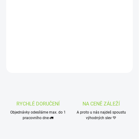
−
+
Přidat do košíku
Stylová
keramická kalabasa černé bravy
s logem oblíbené značky
Guarani.
Slouží k přípravě Yerby Maté.
DETAILNÍ INFORMACE
ZEPTAT SE
HLÍDAT
RYCHLÉ DORUČENÍ
NA CENĚ ZÁLEŽÍ
Objednávky odesíláme max. do 1
A proto u nás najdeš spoustu
pracovního dne 🚛
výhodných slev 💚