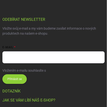
ODEBÍRAT NEWSLETTER
Vložte svůj e-mail a my vám budeme zasílat informace o nových
produktech na našem e-shopu.
E-MAIL
Vložením e-mailu souhlasíte s
podmínkami ochrany osobních údajů
Přihlásit se
DOTAZNÍK
JAK SE VÁM LÍBÍ NÁŠ E-SHOP?