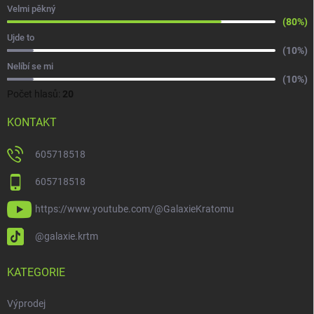
Velmi pěkný
(80%)
Ujde to
(10%)
Nelíbí se mi
(10%)
Počet hlasů:
20
KONTAKT
605718518
605718518
https://www.youtube.com/@GalaxieKratomu
@galaxie.krtm
KATEGORIE
Výprodej