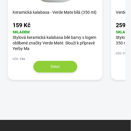
Keramická kalabasa - Verde Mate bílá (350 ml)
Verde Ma
159 Kč
259 K
SKLADEM
SKLADE
Stylová keramická kalabasa bílé barvy s logem
Stylová
oblíbené značky Verde Maté. Slouží k přípravě
350 ml. 
Yerby Ma
KÓD:
750
KÓD:
744
Detail