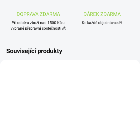
DOPRAVA ZDARMA
DÁREK ZDARMA
Při odběru zboží nad 1500 Kč u
Ke každé objednávce 🎁
vybrané přepravní společnosti 💰
Související produkty
SKLADEM
(4 KS)
SKLADEM
(>10 KS)
DTOX DRINK 10ml
Doypack Zip (sáček) |
129 Kč