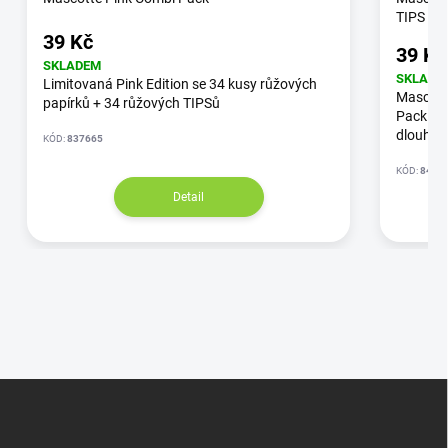
TIPS
39 Kč
39 Kč
SKLADEM
SKLADE
Limitovaná Pink Edition se 34 kusy růžových
Mascott
papírků + 34 růžových TIPSů
Pack je 
dlouhýc
KÓD:
837665
KÓD:
849
Detail