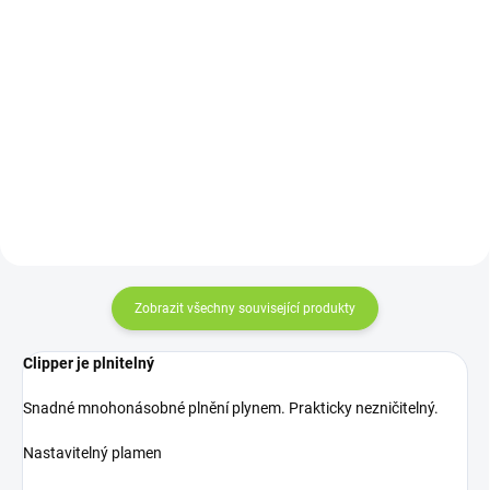
Dej si DTOX drink a
Bombilla je speciální brčko
neriskuj. Dobré večery
tradičně používané na pití čaje
nezanechají žádné stopy. :-)
Yerba Maté. Slouží k procedění
nálevu od lístečků.
Zobrazit všechny související produkty
Clipper je plnitelný
Snadné mnohonásobné plnění plynem. Prakticky nezničitelný.
Nastavitelný plamen