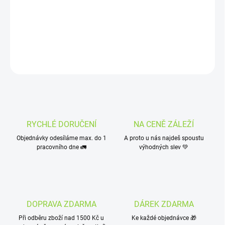
Clipper je plnitelný plynový zapalovač, large, ve spolupráci s
Mascotte
DETAILNÍ INFORMACE
ZEPTAT SE
HLÍDAT
RYCHLÉ DORUČENÍ
NA CENĚ ZÁLEŽÍ
Objednávky odesíláme max. do 1
A proto u nás najdeš spoustu
pracovního dne 🚛
výhodných slev 💚
DOPRAVA ZDARMA
DÁREK ZDARMA
Při odběru zboží nad 1500 Kč u
Ke každé objednávce 🎁