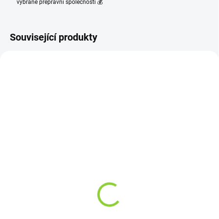
vybrané přepravní společnosti 💰
Související produkty
SKLADEM
SKLADEM
(4 KS)
(>10 KS)
DTOX DRINK 10ml
Bombilla zlatá
129 Kč
79 Kč
106,61 Kč bez DPH
65,29 Kč bez DPH
1 290 Kč / 100 ml
79 Kč / 1 ks
Do košíku
Do košíku