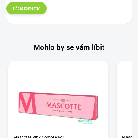
Přidat komentář
Mohlo by se vám líbit
Mascotte Pink Combi Pack
Mascott