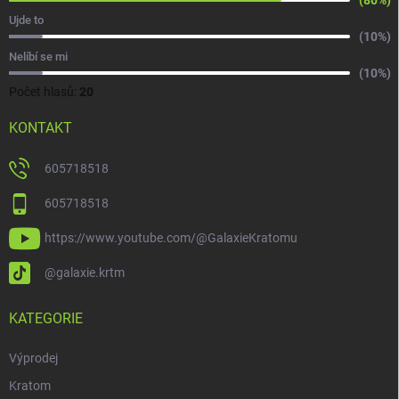
(80%)
Ujde to
(10%)
Nelíbí se mi
(10%)
Počet hlasů:
20
KONTAKT
605718518
605718518
https://www.youtube.com/@GalaxieKratomu
@galaxie.krtm
KATEGORIE
Výprodej
Kratom