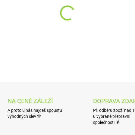
Aloe vera je známá jemnou
rostlina je známá svou scho
hojivými a zklidňujícími úči
konzumaci nápoje. Levandul
a bylinnou vůni a chuť – na
účinky levandule d
DETAILNÍ INFORMACE
NA CENĚ ZÁLEŽÍ
DOPRAVA ZDA
A proto u nás najdeš spoustu
Při odběru zboží nad 
výhodných slev 💚
u vybrané přepravní
společnosti 💰