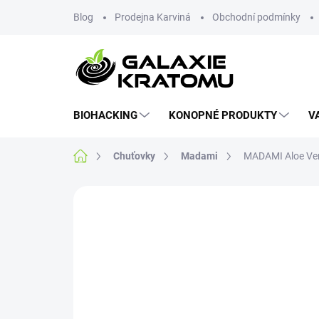
Blog
Prodejna Karviná
Obchodní podmínky
BIOHACKING
KONOPNÉ PRODUKTY
V
Chuťovky
Madami
MADAMI Aloe Ve
Neohodnoceno
Podrobnosti hodnoce