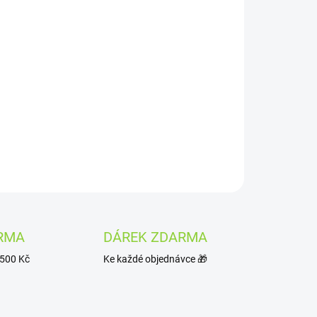
, čistou, svěží, příjemně nahořklou chutí. Tato
pností hluboké hydratace organismu, současně s
nky. To přispívá k pocitu očisty a revitalizace při
e přináší do směsi charakteristickou květinovou
sládlou, s náznaky pepře a citrusů. Aromatizující
okážou zklidnit mysl a zlepšit náladu.
ZEPTAT SE
HLÍDAT
RMA
DÁREK ZDARMA
1500 Kč
Ke každé objednávce 🎁