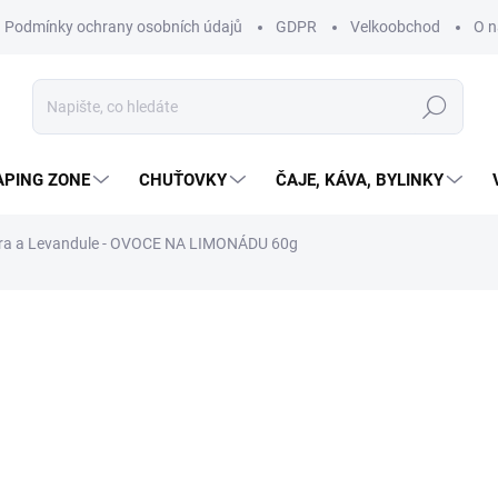
Podmínky ochrany osobních údajů
GDPR
Velkoobchod
O n
Hledat
APING ZONE
CHUŤOVKY
ČAJE, KÁVA, BYLINKY
ra a Levandule - OVOCE NA LIMONÁDU 60g
ní
ZNAČKA:
MADAMI
37 Kč
33,04 Kč bez DPH
61,67 Kč / 100 g
OBJEDNÁNO
MOŽNOSTI DORUČENÍ