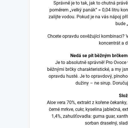
Správně je to tak, jak to chutná pr
poměrem „velký panák“ = 0,04 litru konce
zalijte vodou. Pokud je na vás nápoj pří
bude 
Chcete opravdu osvěžující kombinaci? Vs
koncentrát a 
Nedá se pít běžným brčkem 
Je to absolutně správně! Pro Ovoce
běžnými brčky charakteristické, a my jsm
opravdu husté. Je to opravdový, plnoh
dužiny – ne sirup. Doruč
Slož
Aloe vera 70%, extrakt z kořene čekanky,
černé mrkve, cukr, kyselina jablečná, e
1,4%, zahušťovadla: guma guar, xanth
sorban draselný, sladi