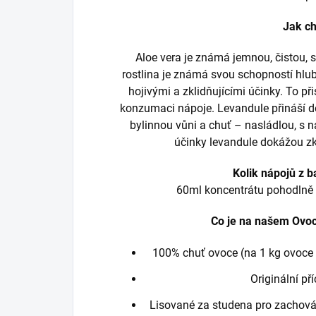
Jak c
Aloe vera je známá jemnou, čistou, s
rostlina je známá svou schopností hl
hojivými a zklidňujícími účinky. To při
konzumaci nápoje. Levandule přináší d
bylinnou vůni a chuť – nasládlou, s n
účinky levandule dokážou zkl
Kolik nápojů z b
60ml koncentrátu pohodlně v
Co je na našem Ovoci
100% chuť ovoce (na 1 kg ovoce 
Originální př
Lisované za studena pro zachová