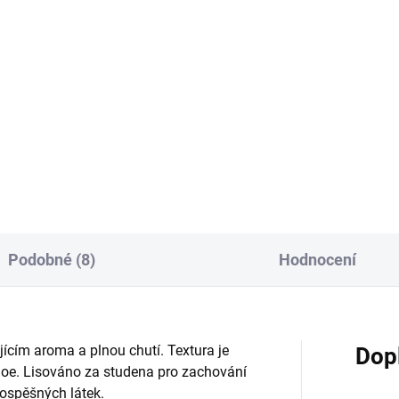
7 Kč / 100 g
Do košíku
Do košíku
Šťavnatý čaj s malinami,
ostružinami, rybízem a jahod
vnatý čaj s ananasem,
Bohatá šťavnatá textura
gem, mandarinkami a
s kousky lesního ovoce, slaze
vorem. Bohatá šťavnatá
fruktózou a stévií. Lisovaný...
ura s kousky ovoce, slazený
tózou a stévií. Lisovaný za
dena pro zachování
mínů....
Podobné (8)
Hodnocení
ícím aroma a plnou chutí. Textura je
Dop
loe. Lisováno za studena pro zachování
ospěšných látek.