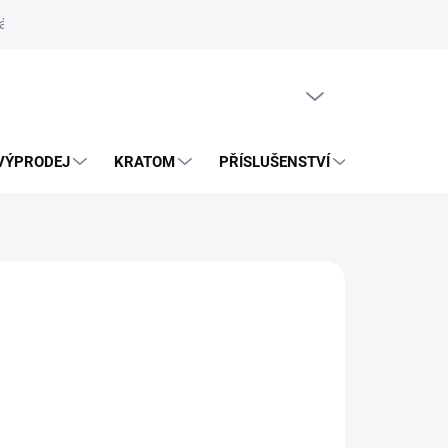
ás
Vrácení zásilky přes Zásilkovnu
PRÁZDNÝ KOŠÍK
VÝPRODEJ
KRATOM
PŘÍSLUŠENSTVÍ
BLOG