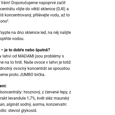
ávě Vám! Doporučujeme napoprvé začít
ntrátu vlijte do větší sklenice (0,4l) a
liš koncentrovaný, přilévejte vodu, až to
„ono“.
ypte na dno sklenice led, na něj nalijte
doplňte vodou.
– je to dobře nebo špatně?
 v lahvi od MADAMI jsou problémy s
e na to hrdí. Naše ovoce v lahvi je totiž
odnotný ovocný koncentrát se spoustou
ujeme proto JUMBO brčka.
ení:
 koncentráty: hroznový, z červené řepy, z
xtrakt levandule 1,7%, květ sléz maurský
an, alginát sodný, aorma, konzervatn:
dlo: steviol glykosid.