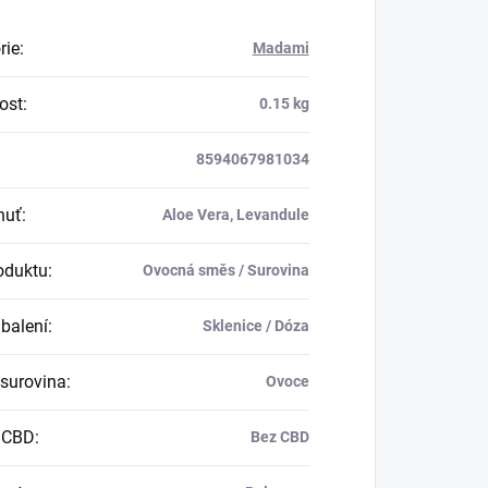
rie
:
Madami
ost
:
0.15 kg
8594067981034
huť
:
Aloe Vera, Levandule
oduktu
:
Ovocná směs / Surovina
balení
:
Sklenice / Dóza
 surovina
:
Ovoce
 CBD
:
Bez CBD