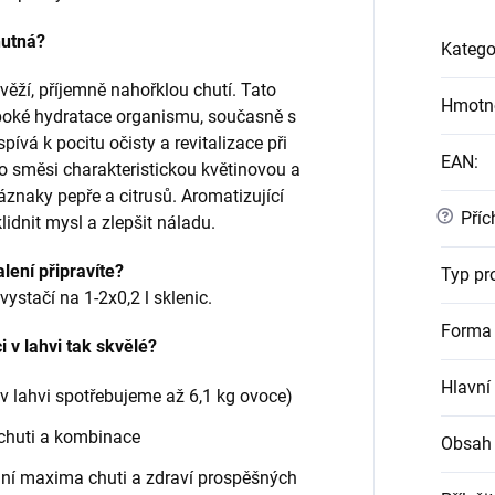
hutná?
Katego
věží, příjemně nahořklou chutí. Tato
Hmotn
uboké hydratace organismu, současně s
spívá k pocitu očisty a revitalizace při
EAN
:
o směsi charakteristickou květinovou a
áznaky pepře a citrusů. Aromatizující
?
Příc
idnit mysl a zlepšit náladu.
alení připravíte?
Typ pr
ystačí na 1-2x0,2 l sklenic.
Forma 
 v lahvi tak skvělé?
Hlavní
v lahvi spotřebujeme až 6,1 kg ovoce)
íchuti a kombinace
Obsah
ní maxima chuti a zdraví prospěšných