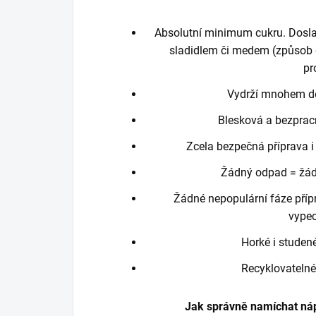
Absolutní minimum cukru. Dosla
sladidlem či medem (způsob 
pr
Vydrží mnohem dé
Blesková a bezprac
Zcela bezpečná příprava i 
Žádný odpad = žád
Žádné nepopulární fáze příp
vype
Horké i studen
Recyklovatelné 
Jak správně namíchat ná