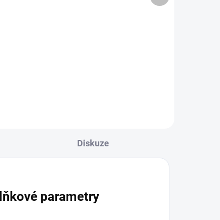
61,67 Kč / 100 g
Do košíku
ami.
Ovocný koncentrát bez přidaného
cukru. Má vynikající aroma a
ný
plnou chuť. Textura je bohatě
šťavnatá, s příjemnými kousky
manga a maracuji. Lisováno za
studena pro zachování...
Diskuze
lňkové parametry