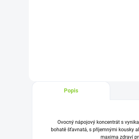
44,90 Kč / 100 ml
67,2
Do košíku
Ovocný koncentrát se sníženým
Šťa
obsahem cukru. Má vynikající
man
aroma a plnou chuť. Textura je
záz
bohatě šťavnatá, s příjemnými
text
kousky černého rybízu. Lisováno
fruk
za studena pro zachování...
stu
vita
Popis
Ovocný nápojový koncentrát s vynikaj
bohatě šťavnatá, s příjemnými kousky a
maxima zdraví pr