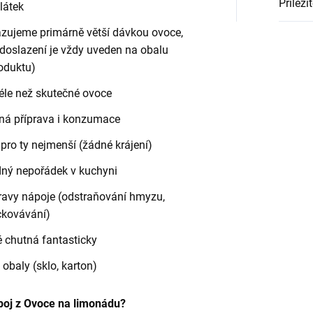
Příleži
látek
zujeme primárně větší dávkou ovoce,
doslazení je vždy uveden na obalu
oduktu)
le než skutečné ovoce
ná příprava i konzumace
pro ty nejmenší (žádné krájení)
ný nepořádek v kuchyni
ravy nápoje (odstraňování hmyzu,
ckovávání)
é chutná fantasticky
obaly (sklo, karton)
poj z Ovoce na limonádu?