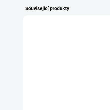
Související produkty
87/3G15
SKLADEM
(1 KS)
MADAMI Černý rybíz -
MA
OVOCE NA LIMONÁDU
a 
1000ml
ČA
449 Kč
37
400,89 Kč bez DPH
33,