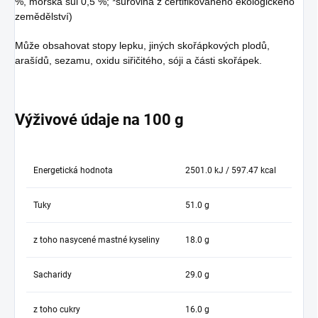
%, mořská sůl 0,5 %; *surovina z certifikovaného ekologického
zemědělství)
Může obsahovat stopy lepku, jiných skořápkových plodů,
arašídů, sezamu, oxidu siřičitého, sóji a části skořápek.
Výživové údaje na 100 g
Energetická hodnota
2501.0 kJ / 597.47 kcal
Tuky
51.0 g
z toho nasycené mastné kyseliny
18.0 g
Sacharidy
29.0 g
z toho cukry
16.0 g