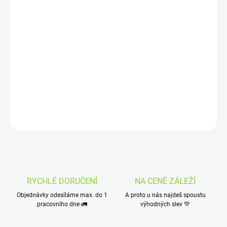
−
+
Přidat do košíku
Andělíčku, strážníčku, naplň mi kapsičku. Andělské nadělení do
kapsy nepotěší jen hodné děti, ale i relativně hodné dospělé.
Jako
hlavní hvězda této sezónní limitky svítí pražené mandličky v bílé
čokoládě posypané strouhaným kokosem a kokosové plátky –
přírodní i karamelové a směs oříšků.
DETAILNÍ INFORMACE
ZEPTAT SE
HLÍDAT
RYCHLÉ DORUČENÍ
NA CENĚ ZÁLEŽÍ
Objednávky odesíláme max. do 1
A proto u nás najdeš spoustu
pracovního dne 🚛
výhodných slev 💚