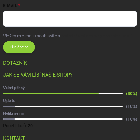
E-MAIL
Vložením e-mailu souhlasíte s
podmínkami ochrany osobních údajů
Přihlásit se
DOTAZNÍK
JAK SE VÁM LÍBÍ NÁŠ E-SHOP?
Velmi pěkný
(80%)
Ujde to
(10%)
Nelíbí se mi
(10%)
Počet hlasů:
20
KONTAKT