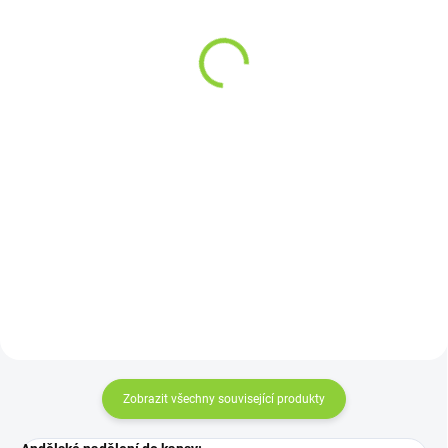
EREBOS Ginger Shot 94%
BIO Bacilli limonáda -
BIO 500ml
Fizzy Ginger 330 ml
349 Kč
49 Kč
288,43 Kč bez DPH
40,50 Kč bez DPH
69,80 Kč / 100 ml
14,85 Kč / 100 ml
Do košíku
Do košíku
Nejsilnější zázvorová šťáva na
Fizzy Ginger limonáda obsahuje
trhu Tohle je síla, kterou
čerstvě vymačkanou šťávu z
nezaměníš. Erebos Ginger Shot
citronů a zázvoru. Prošla
94 % je nejkoncentrovanější
kontrolovaným procesem
zázvorový shot na trhu –
fermentace, který prohloubil její
obsahuje 94 % BIO zázvorové...
chuť, slazena je...
Zobrazit všechny související produkty