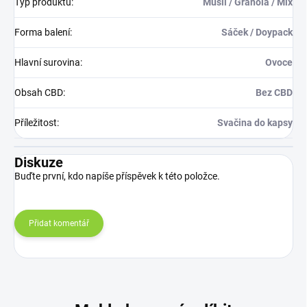
Typ produktu
:
Müsli / Granola / Mix
Forma balení
:
Sáček / Doypack
Hlavní surovina
:
Ovoce
Obsah CBD
:
Bez CBD
Příležitost
:
Svačina do kapsy
Diskuze
Buďte první, kdo napíše příspěvek k této položce.
Přidat komentář