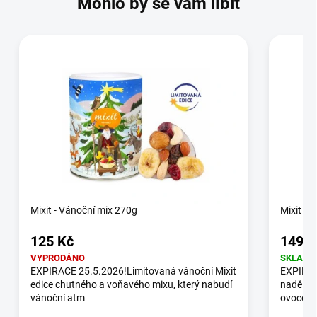
Mohlo by se vám líbit
Mixit - Vánoční mix 270g
Mixit - 
125 Kč
149 K
VYPRODÁNO
SKLADE
EXPIRACE 25.5.2026!Limitovaná vánoční Mixit
EXPIRAC
edice chutného a voňavého mixu, který nabudí
nadělení
vánoční atm
ovoce a