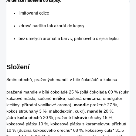
Andělské nadělení do kapsy:
limitovaná edice
zdravá nadílka tak akorát do kapsy
bez umělých aromat a barviv, palmového oleje a lepku
Složení
Směs ořechů, pražených mandlí v bílé čokoládě a kokosu
pražené mandle v bílé čokoládě 25 % (bílá čokoláda 69 % (cukr,
kakaové máslo, sušené
mléko
, sušená
smetana
, emulgátor:
lecitiny; přírodní vanilkové aroma),
mandle
pražené 27 %,
kokos strouhaný 3 %, maltodextrin, cukr),
mandle
20 %,
jádra
kešu
ořechů 20 %, pražené
lískové
ořechy 15 %,
kokosové plátky 10 %, kokosové plátky s karamelovou příchutí
10 % (dužina kokosového ořechu* 68 %, kokosový cukr* 31,5