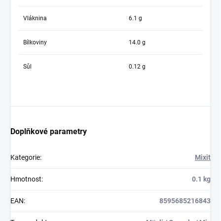
Vláknina
6.1 g
Bílkoviny
14.0 g
Sůl
0.12 g
Doplňkové parametry
Kategorie
:
Mixit
Hmotnost
:
0.1 kg
EAN
:
8595685216843