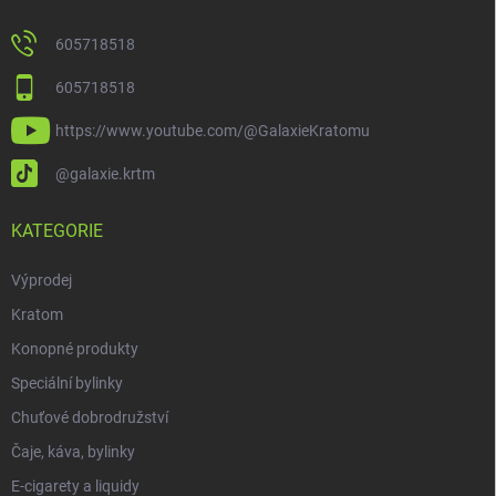
605718518
605718518
https://www.youtube.com/@GalaxieKratomu
@galaxie.krtm
KATEGORIE
Výprodej
Kratom
Konopné produkty
Speciální bylinky
Chuťové dobrodružství
Čaje, káva, bylinky
E-cigarety a liquidy