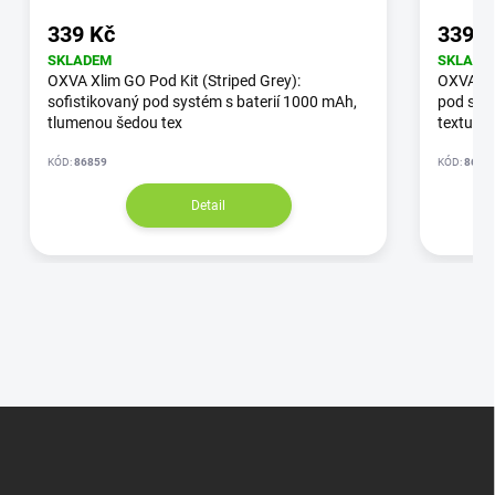
339 Kč
339 K
SKLADEM
SKLADE
OXVA Xlim GO Pod Kit (Striped Grey):
OXVA Xli
sofistikovaný pod systém s baterií 1000 mAh,
pod syst
tlumenou šedou tex
textur
KÓD:
86859
KÓD:
8686
Detail