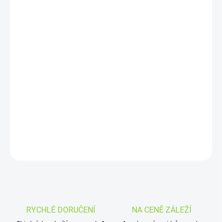
11.8.2026
MOŽNOSTI
DORUČENÍ
−
+
Přidat do košíku
OXVA Xlim GO 2 Pod Kit (Black Shadow): vkusně zpracovaný pod
systém s dlouhou výdrží 1500mAh, precizní regulací airflow a
intenzivní chutí díky UniTech 2.0 technologii.
DETAILNÍ INFORMACE
ZEPTAT SE
HLÍDAT
RYCHLÉ DORUČENÍ
NA CENĚ ZÁLEŽÍ