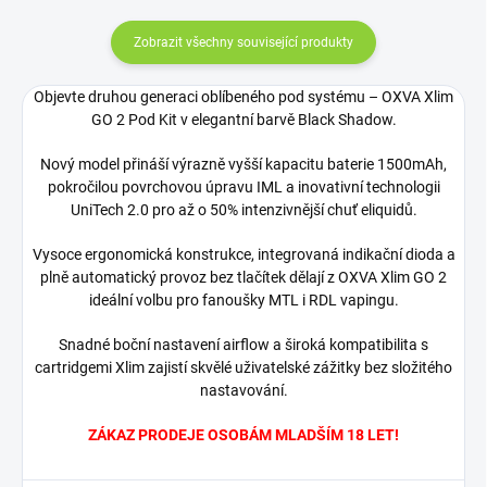
Zobrazit všechny související produkty
Objevte druhou generaci oblíbeného pod systému – OXVA Xlim
GO 2 Pod Kit v elegantní barvě Black Shadow.
Nový model přináší výrazně vyšší kapacitu baterie 1500mAh,
pokročilou povrchovou úpravu IML a inovativní technologii
UniTech 2.0 pro až o 50% intenzivnější chuť eliquidů.
Vysoce ergonomická konstrukce, integrovaná indikační dioda a
plně automatický provoz bez tlačítek dělají z OXVA Xlim GO 2
ideální volbu pro fanoušky MTL i RDL vapingu.
Snadné boční nastavení airflow a široká kompatibilita s
cartridgemi Xlim zajistí skvělé uživatelské zážitky bez složitého
nastavování.
ZÁKAZ PRODEJE OSOBÁM MLADŠÍM 18 LET!