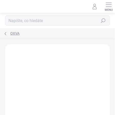
Hledat
OXVA
Podrobnosti hodnocení
1 hodnocení
ZNAČKA:
OXVA