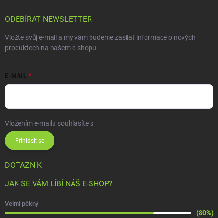
ODEBÍRAT NEWSLETTER
Vložte svůj e-mail a my vám budeme zasílat informace o nových
produktech na našem e-shopu.
E-MAIL
Vložením e-mailu souhlasíte s
podmínkami ochrany osobních údajů
Přihlásit se
DOTAZNÍK
JAK SE VÁM LÍBÍ NÁŠ E-SHOP?
Velmi pěkný
(80%)