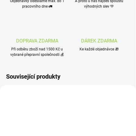
Objednávky odesíláme max. do 1
A proto u nás najdeš spoustu
pracovního dne 🚛
výhodných slev 💚
DOPRAVA ZDARMA
DÁREK ZDARMA
Při odběru zboží nad 1500 Kč u
Ke každé objednávce 🎁
vybrané přepravní společnosti 💰
Související produkty