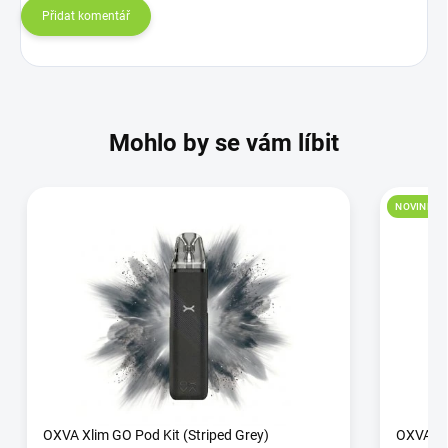
Přidat komentář
Mohlo by se vám líbit
NOVINKA
OXVA Xlim GO Pod Kit (Striped Grey)
OXVA Xli