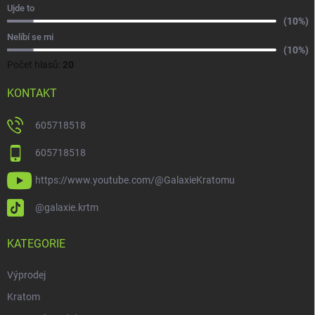
Ujde to
(10%)
Nelíbí se mi
(10%)
Počet hlasů:
20
KONTAKT
605718518
605718518
https://www.youtube.com/@GalaxieKratomu
@galaxie.krtm
KATEGORIE
Výprodej
Kratom