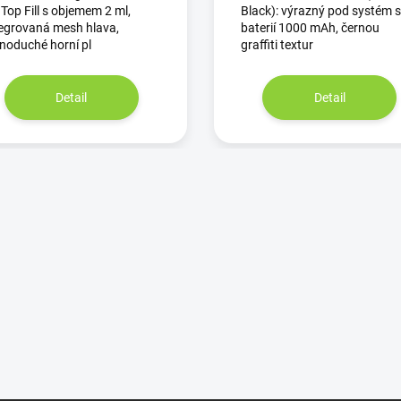
Top Fill s objemem 2 ml,
Black): výrazný pod systém s
tegrovaná mesh hlava,
baterií 1000 mAh, černou
noduché horní pl
graffiti textur
Detail
Detail