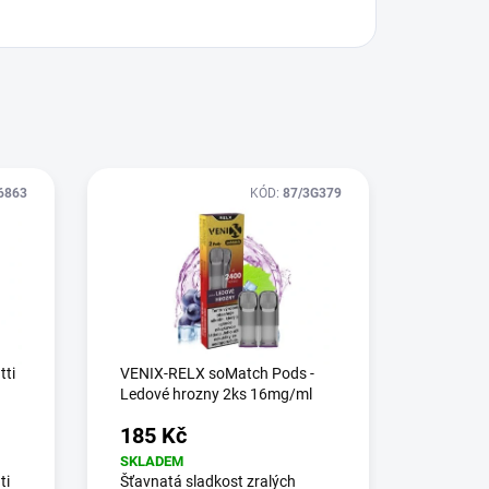
6863
KÓD:
87/3G379
tti
VENIX-RELX soMatch Pods -
Ledové hrozny 2ks 16mg/ml
185 Kč
SKLADEM
ti
Šťavnatá sladkost zralých