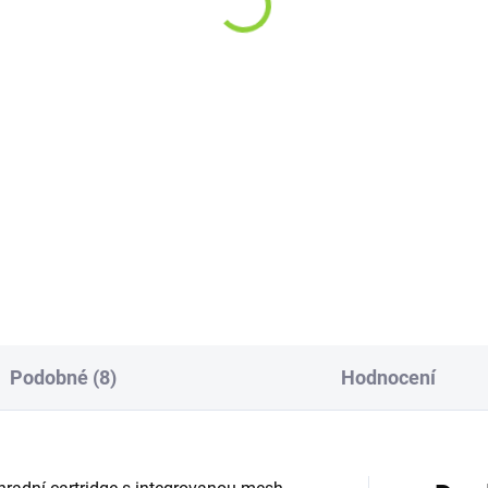
9 Kč
399 Kč
,17 Kč bez DPH
329,75 Kč bez DPH
Do košíku
Do košíku
A Xlim GO Pod Kit (Pink):
OXVA Xlim GO 2 Pod Kit (Blac
lový pod systém od OXVA s
Carbon): elegantní pod systé
acitou 1000mAh, boční
baterií 1500mAh, precizní reg
ulací airflow a automatickým
airflow, povrchovou úpravou
onem až 30W v růžovém
a technologií UniTech 2.0 pro 
ignu.
50%...
Podobné (8)
Hodnocení