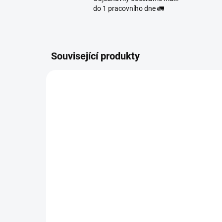
do 1 pracovního dne 🚛
Související produkty
5577
SKLADEM
(2 KS)
OX
OXVA Xlim GO 2 Pod Kit
(Pi
(Black Shadow)