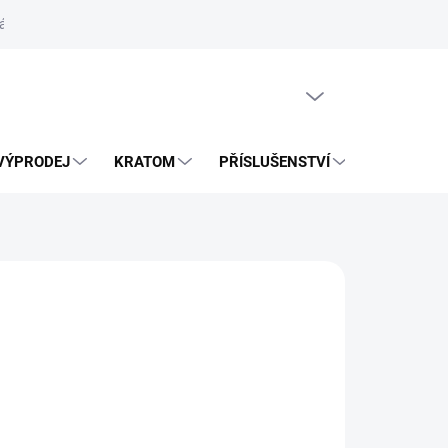
ás
Vrácení zásilky přes Zásilkovnu
PRÁZDNÝ KOŠÍK
VÝPRODEJ
KRATOM
PŘÍSLUŠENSTVÍ
BLOG
026
MOŽNOSTI DORUČENÍ