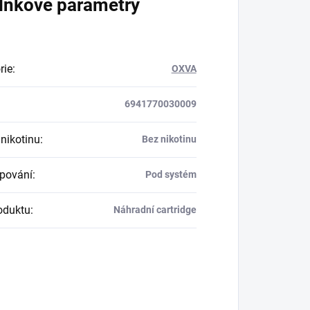
lňkové parametry
rie
:
OXVA
6941770030009
nikotinu
:
Bez nikotinu
apování
:
Pod systém
oduktu
:
Náhradní cartridge