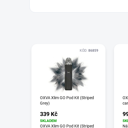
KÓD:
86859
OXVA Xlim GO Pod Kit (Striped
OXV
Grey)
ca
339 Kč
9
SKLADEM
SK
OXVA Xlim GO Pod Kit (Striped
Ná