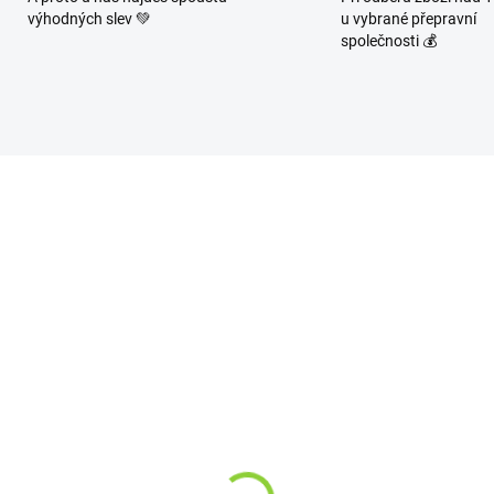
výhodných slev 💚
u vybrané přepravní
společnosti 💰
TIP
86519
8
SKLADEM
SKL
(3 KS)
(
VA Xlim GO Pod Kit
OXVA Xlim GO 2 Pod Ki
nk)
(Black Carbon)