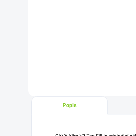
33
399 Kč
280
329,75 Kč bez DPH
Do košíku
OXV
OXVA Xlim GO 2 Pod Kit (Black
sty
Shadow): vkusně zpracovaný pod
kap
systém s dlouhou výdrží
reg
1500mAh, precizní regulací
výk
airflow a intenzivní chutí díky
des
UniTech 2.0 technologii.
Popis