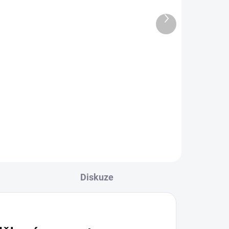
179 Kč
147,93 Kč bez DPH
1 790 Kč / 100 ml
Do košíku
k
m s
SIC! Salts Raspberry Ice –
ulací
výrazná chuť sladké maliny v
 IML
kombinaci s ledovým ochlazením.
o
20mg nikotinové soli, balení 10ml,
poměr 50VG/50PG.
Diskuze