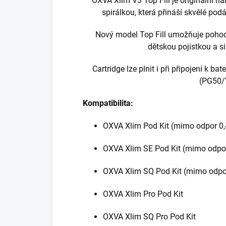
OXVA Xlim V3 Top Fill je originální n
spirálkou, která přináší skvělé pod
Nový model Top Fill umožňuje pohod
dětskou pojistkou a s
Cartridge lze plnit i při připojení k ba
(PG50/
Kompatibilita:
OXVA Xlim Pod Kit (mimo odpor 0,
OXVA Xlim SE Pod Kit (mimo odpor
OXVA Xlim SQ Pod Kit (mimo odpor
OXVA Xlim Pro Pod Kit
OXVA Xlim SQ Pro Pod Kit