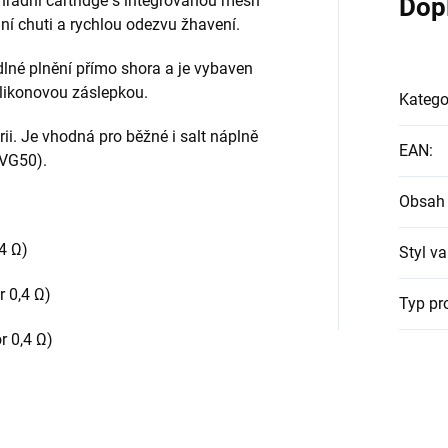
áhradní cartridge s integrovanou mesh
Dop
ání chuti a rychlou odezvu žhavení.
lné plnění přímo shora a je vybaven
ilikonovou záslepkou.
Katego
terii. Je vhodná pro běžné i salt náplně
EAN
:
VG50).
Obsah 
4 Ω)
Styl v
 0,4 Ω)
Typ pr
 0,4 Ω)