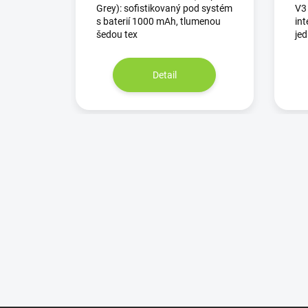
Grey): sofistikovaný pod systém
V3 
s baterií 1000 mAh, tlumenou
in
šedou tex
jed
Detail