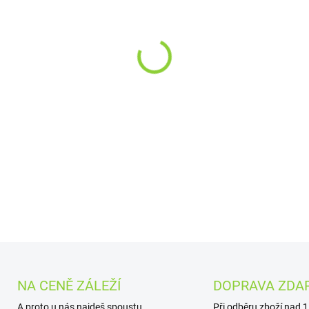
−
+
Náhradní cartridge OXVA Xl
hlava, jednoduché horní pln
DETAILNÍ INFORMACE
NA CENĚ ZÁLEŽÍ
DOPRAVA ZDA
A proto u nás najdeš spoustu
Při odběru zboží nad 