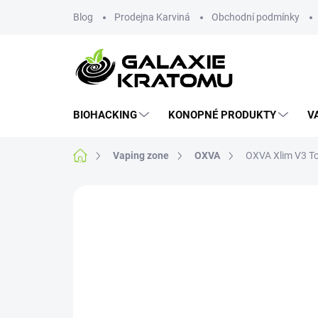
Blog
Prodejna Karviná
Obchodní podmínky
BIOHACKING
KONOPNÉ PRODUKTY
V
Vaping zone
OXVA
OXVA Xlim V3 To
Neohodnoceno
Podrobnosti hodnoce