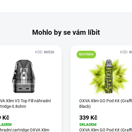
Mohlo by se vám líbit
KÓD:
86526
KÓD:
8
NOVINKA
A Xlim V3 Top Fill náhradní
OXVA Xlim GO Pod Kit (Graffi
rtridge 0.8ohm
Black)
9 Kč
339 Kč
LADEM
SKLADEM
hradní cartridge OXVA Xlim
OXVA Xlim GO Pod Kit (Graffi