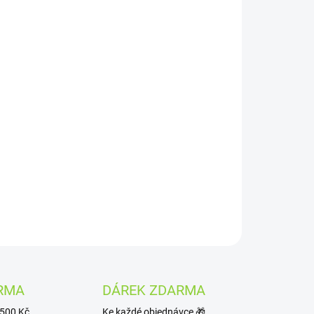
Přidat do košíku
im V3 Top Fill s objemem 2 ml, integrovaná mesh
ění, plně kompatibilní s nejnovějšími OXVA Xlim
zařízeními.
ZEPTAT SE
HLÍDAT
RMA
DÁREK ZDARMA
1500 Kč
Ke každé objednávce 🎁