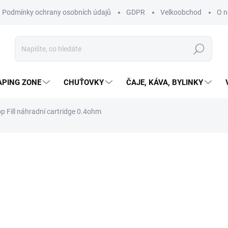
Podmínky ochrany osobních údajů
GDPR
Velkoobchod
O n
Hledat
APING ZONE
CHUŤOVKY
ČAJE, KÁVA, BYLINKY
p Fill náhradní cartridge 0.4ohm
ní
ZNAČKA:
OXVA
99 Kč
81,82 Kč bez DPH
SKLADEM
(>10 KS)
MŮŽEME DORUČIT DO:
10.8.2