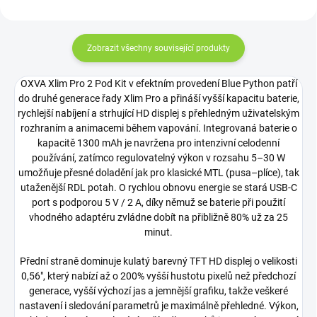
Zobrazit všechny související produkty
OXVA Xlim Pro 2 Pod Kit v efektním provedení Blue Python patří
do druhé generace řady Xlim Pro a přináší vyšší kapacitu baterie,
rychlejší nabíjení a strhující HD displej s přehledným uživatelským
rozhraním a animacemi během vapování. Integrovaná baterie o
kapacitě 1300 mAh je navržena pro intenzivní celodenní
používání, zatímco regulovatelný výkon v rozsahu 5–30 W
umožňuje přesné doladění jak pro klasické MTL (pusa–plíce), tak
utaženější RDL potah. O rychlou obnovu energie se stará USB‑C
port s podporou 5 V / 2 A, díky němuž se baterie při použití
vhodného adaptéru zvládne dobít na přibližně 80% už za 25
minut.
Přední straně dominuje kulatý barevný TFT HD displej o velikosti
0,56", který nabízí až o 200% vyšší hustotu pixelů než předchozí
generace, vyšší výchozí jas a jemnější grafiku, takže veškeré
nastavení i sledování parametrů je maximálně přehledné. Výkon,