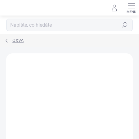
Hledat
OXVA
Podrobnosti hodnocení
Neohodnoceno
ZNAČKA:
OXVA
NOVINKA
TIP