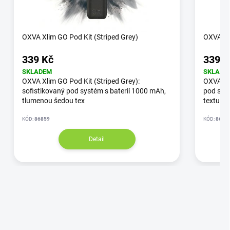
OXVA Xlim GO Pod Kit (Striped Grey)
OXVA Xli
339 Kč
339 K
SKLADEM
SKLADE
OXVA Xlim GO Pod Kit (Striped Grey):
OXVA Xli
sofistikovaný pod systém s baterií 1000 mAh,
pod syst
tlumenou šedou tex
textur
KÓD:
86859
KÓD:
8686
Detail