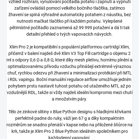
vzhled rozhraní, vynulování počítadla potahů i zapnutí a vypnutí
zařízení ovládáš pomocí velkého bočního tlačítka, zatímco
žhavení se spíná výhradně automaticky potahem z náustku, bez
nutnosti mačkat tlačítko při každém potahu. Vylepšené
pětimístné počítadlo zaznamená až 99 999 potažení a dá ti tak
detailní přehled o tvých vapovacích návycích.
Xlim Pro 2 je kompatibilní s populární platformou cartridgí Xlim,
přičemž v balení najdeš dvě Xlim V3 Top Fill cartridge o objemu 2
ml s odpory 0,6 Ω a 0,8 Ω, které díky mesh pletivu, hornímu plnění a
optimalizovanému přívodu vzduchu přinášejí extrémně výraznou
chuť, rychlou odezvu při žhavení a minimalizaci protékání při MTL
i RDL vapingu. Boční manuální regulace airflow umožňuje jedním
pohybem prstu nastavit tuhost potahu od utaženého MTL až po
vzdušnější RDL, takže si vždy najdeš ideální kompromis mezi chutí
a množstvím páry.
Tělo ze zinkové slitiny v Blue Python designu s hladkými křivkami
perfektně padne do ruky, váží jen 67 g a díky kompaktním
rozměrům se snadno přenáší v kapse nebo na přiložené šňůrce na
krk, takže je Xlim Pro 2 Blue Python ideálním společníkem pro
každodenní vapování.