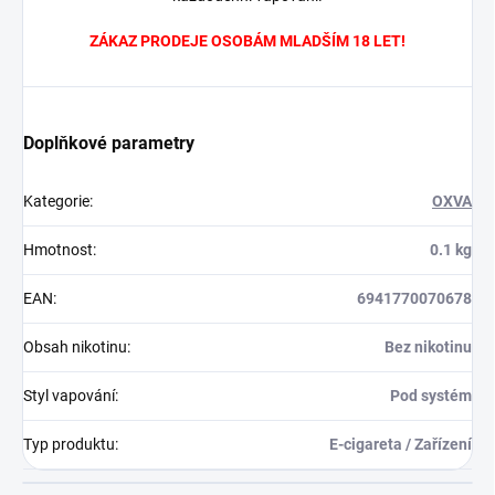
ZÁKAZ PRODEJE OSOBÁM MLADŠÍM 18 LET!
Doplňkové parametry
Kategorie
:
OXVA
Hmotnost
:
0.1 kg
EAN
:
6941770070678
Obsah nikotinu
:
Bez nikotinu
Styl vapování
:
Pod systém
Typ produktu
:
E-cigareta / Zařízení