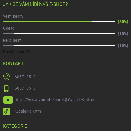
JAK SE VÁM LÍBÍ NÁŠ E-SHOP?
Velmi pěkný
(80%)
Ujde to
(10%)
Nelíbí se mi
(10%)
Počet hlasů:
20
KONTAKT
605718518
605718518
https://www.youtube.com/@GalaxieKratomu
@galaxie.krtm
KATEGORIE