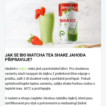
JAK SE BIO MATCHA TEA SHAKE JAHODA
PŘIPRAVUJE?
Ideálně v
šejkru
nebo jiné uzavíratelné láhvi. Pro studenou
variantu stačí nasypat do šejkru 2 polévkové lžíce nápoje v
prášku, zalít 2 dl studené vody a pořádně protřepat. Pokud
upřednostňujete teplou variantu, zalijte shake horkou vodou o
teplotě max. 60°C a protřepejte.
V našem e-shopu najdete i širokou nabídku šejkrů, které jsou
certifikované pro styk s potravinami a neobsahují žádné