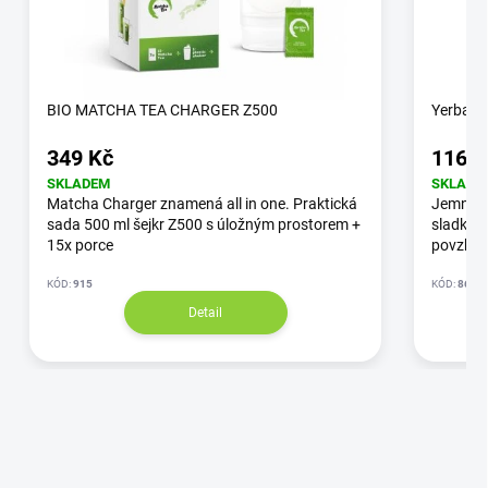
BIO MATCHA TEA CHARGER Z500
Yerba M
349 Kč
116 K
SKLADEM
SKLADE
Matcha Charger znamená all in one. Praktická
Jemná y
sada 500 ml šejkr Z500 s úložným prostorem +
sladká b
15x porce
povzbuz
KÓD:
915
KÓD:
8643
Detail