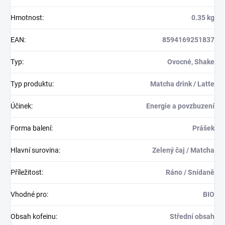
Hmotnost
:
0.35 kg
EAN
:
8594169251837
Typ
:
Ovocné, Shake
Typ produktu
:
Matcha drink / Latte
Účinek
:
Energie a povzbuzení
Forma balení
:
Prášek
Hlavní surovina
:
Zelený čaj / Matcha
Příležitost
:
Ráno / Snídaně
Vhodné pro
:
BIO
Obsah kofeinu
:
Střední obsah