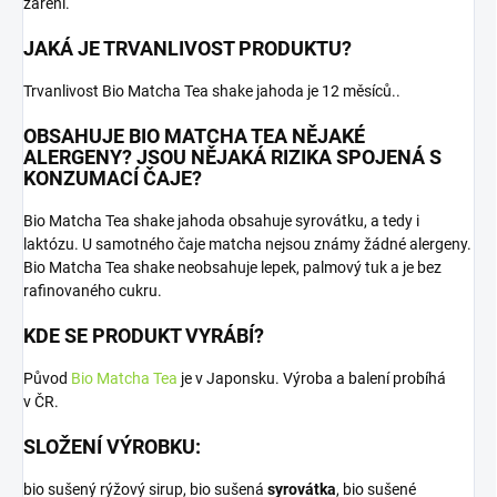
záření.
JAKÁ JE TRVANLIVOST PRODUKTU?
Trvanlivost Bio Matcha Tea shake jahoda je 12 měsíců..
OBSAHUJE BIO MATCHA TEA NĚJAKÉ
ALERGENY? JSOU NĚJAKÁ RIZIKA SPOJENÁ S
KONZUMACÍ ČAJE?
Bio Matcha Tea shake jahoda obsahuje syrovátku, a tedy i
laktózu. U samotného čaje matcha nejsou známy žádné alergeny.
Bio Matcha Tea shake neobsahuje lepek, palmový tuk a je bez
rafinovaného cukru.
KDE SE PRODUKT VYRÁBÍ?
Původ
Bio Matcha Tea
je v Japonsku. Výroba a balení probíhá
v ČR.
SLOŽENÍ VÝROBKU:
bio sušený rýžový sirup, bio sušená
syrovátka
, bio sušené