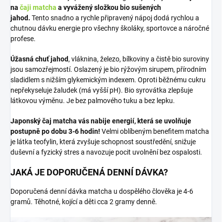
na
čaji matcha
a vyvážený složkou bio sušených
jahod.
Tento snadno a rychle připravený nápoj dodá rychlou a
chutnou dávku energie pro všechny školáky, sportovce a náročné
profese.
Úžasná chuť jahod
, vláknina, železo, bílkoviny a čistě bio suroviny
jsou samozřejmostí. Oslazený je bio rýžovým sirupem, přírodním
sladidlem s nižším glykemickým indexem. Oproti běžnému cukru
nepřekyseluje žaludek (má vyšší pH). Bio syrovátka zlepšuje
látkovou výměnu. Je bez palmového tuku a bez lepku.
Japonský čaj matcha vás nabije energií, která se uvolňuje
postupně po dobu 3-6 hodin!
Velmi oblíbeným benefitem matcha
je látka teofylin, která zvyšuje schopnost soustředění, snižuje
duševní a fyzický stres a navozuje pocit uvolnění bez ospalosti.
JAKÁ JE DOPORUČENÁ DENNÍ DÁVKA?
Doporučená denní dávka matcha u dospělého člověka je 4-6
gramů. Těhotné, kojící a děti cca 2 gramy denně.