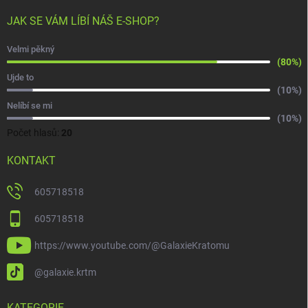
JAK SE VÁM LÍBÍ NÁŠ E-SHOP?
Velmi pěkný
(80%)
Ujde to
(10%)
Nelíbí se mi
(10%)
Počet hlasů:
20
KONTAKT
605718518
605718518
https://www.youtube.com/@GalaxieKratomu
@galaxie.krtm
KATEGORIE